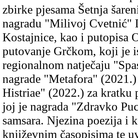
zbirke pjesama Šetnja šaren
nagradu "Milivoj Cvetnić" D
Kostajnice, kao i putopisa 
putovanje Grčkom, koji je i
regionalnom natječaju "Spa
nagrade "Metafora" (2021.)
Histriae" (2022.) za kratku
joj je nagrada "Zdravko Puc
samsara. Njezina poezija i k
književnim časopisima te uv