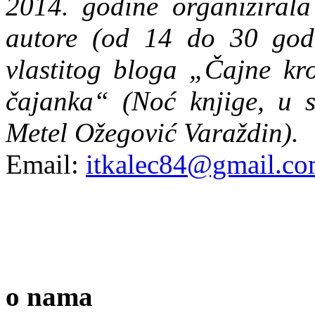
2014. godine organizirala
autore (od 14 do 30 god
vlastitog bloga „Čajne kr
čajanka“ (Noć knjige, u 
Metel Ožegović Varaždin).
Email:
itkalec84@gmail.c
o nama