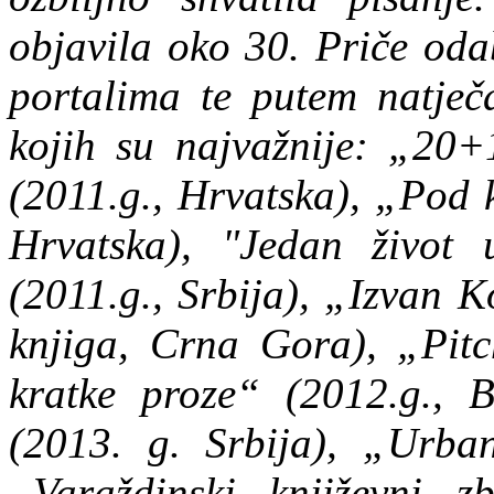
objavila oko 30. Priče oda
portalima te putem natječ
kojih su najvažnije: „20+
(2011.g., Hrvatska), „Pod 
Hrvatska), "Jedan život
(2011.g., Srbija), „Izvan 
knjiga, Crna Gora), „Pitc
kratke proze“ (2012.g., 
(2013. g. Srbija), „Urban
„Varaždinski književni z