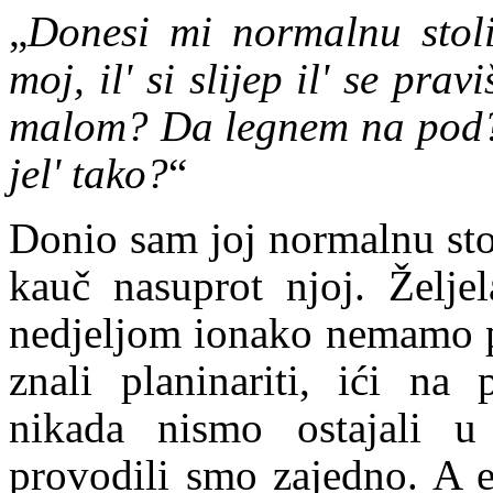
„
Donesi mi normalnu stoli
moj, il' si slijep il' se pra
malom? Da legnem na pod? B
jel' tako?
“
Donio sam joj normalnu stol
kauč nasuprot njoj. Želj
nedjeljom ionako nemamo pr
znali planinariti, ići na
nikada nismo ostajali u
provodili smo zajedno. A e