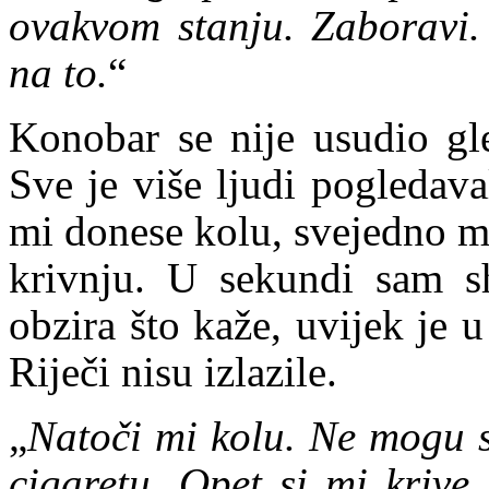
ovakvom stanju. Zaboravi. 
na to.
“
Konobar se nije usudio gle
Sve je više ljudi pogleda
mi donese kolu, svejedno mi
krivnju. U sekundi sam s
obzira što kaže, uvijek je
Riječi nisu izlazile.
„
Natoči mi kolu. Ne mogu se
cigaretu. Opet si mi krive 