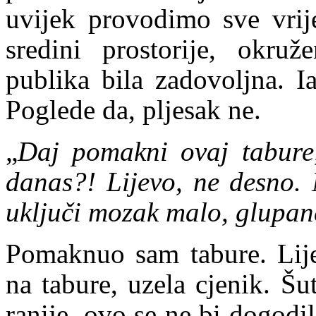
uvijek provodimo sve vrij
sredini prostorije, okru
publika bila zadovoljna. I
Poglede da, pljesak ne.
„
Daj pomakni ovaj tabure,
danas?! Lijevo, ne desno. 
uključi mozak malo, glupan
Pomaknuo sam tabure. Lije
na tabure, uzela cjenik. Š
ranije, ovo se ne bi dogodi