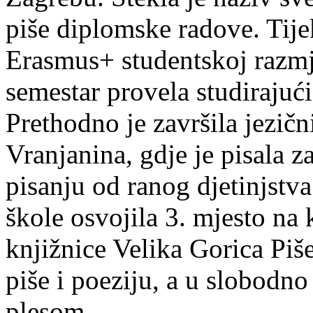
piše diplomske radove. Tije
Erasmus+ studentskoj razmj
semestar provela studirajuć
Prethodno je završila jezič
Vranjanina, gdje je pisala z
pisanju od ranog djetinjstva
škole osvojila 3. mjesto na
knjižnice Velika Gorica Piš
piše i poeziju, a u slobodno
plesom.