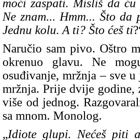
moći zaspati. Misliš da ću
Ne znam... Hmm... Što da p
Jednu kolu. A ti? Što ćeš ti
?
Naručio sam pivo. Oštro me
okrenuo glavu. Ne mogu 
osuđivanje, mržnja – sve u
mržnja. Prije dvije godine,
više od jednog. Razgovaral
sa mnom. Monolog.
„
Idiote
glupi. Nećeš piti