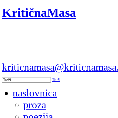
KritičnaMasa
kriticnamasa@kriticnamas
Traži
naslovnica
proza
poezija