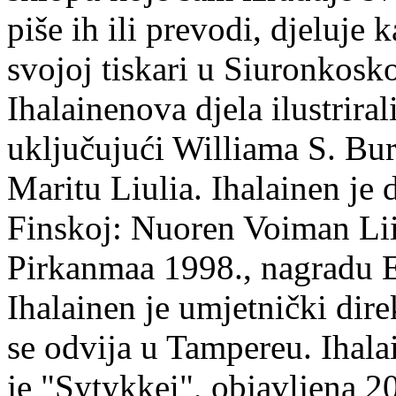
piše ih ili prevodi, djeluje 
svojoj tiskari u Siuronkosk
Ihalainenova djela ilustriral
uključujući Williama S. Bur
Maritu Liulia. Ihalainen je
Finskoj: Nuoren Voiman Lii
Pirkanmaa 1998., nagradu 
Ihalainen je umjetnički dire
se odvija u Tampereu. Ihala
je "Sytykkei", objavljena 2