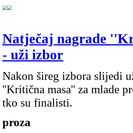
Natječaj nagrade ''Kr
- uži izbor
Nakon šireg izbora slijedi 
''Kritična masa'' za mlade pr
tko su finalisti.
proza