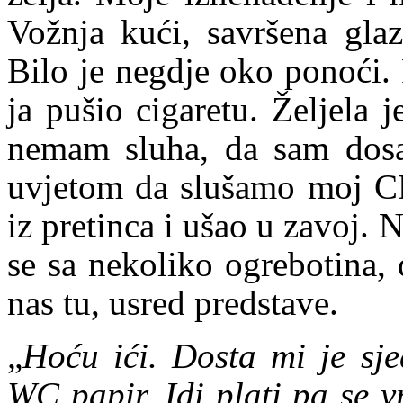
Vožnja kući, savršena glaz
Bilo je negdje oko ponoći. 
ja pušio cigaretu. Željela 
nemam sluha, da sam dosa
uvjetom da slušamo moj C
iz pretinca i ušao u zavoj
se sa nekoliko ogrebotina, 
nas tu, usred predstave.
„
Hoću ići. Dosta mi je sje
WC papir. Idi plati pa se v