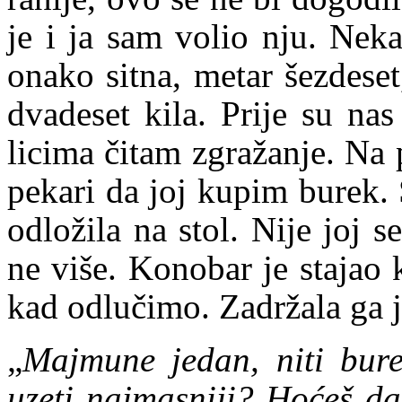
je i ja sam volio nju. Nek
onako sitna, metar šezdeset
dvadeset kila. Prije su na
licima čitam zgražanje. Na 
pekari da joj kupim burek. 
odložila na stol. Nije joj s
ne više. Konobar je stajao k
kad odlučimo. Zadržala ga j
„
Majmune jedan, niti bure
uzeti najmasniji? Hoćeš da