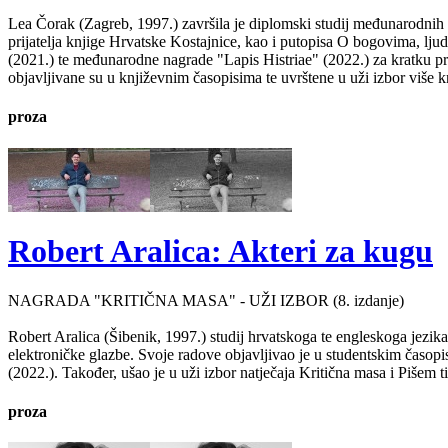
Lea Čorak (Zagreb, 1997.) završila je diplomski studij međunarodnih 
prijatelja knjige Hrvatske Kostajnice, kao i putopisa O bogovima, lj
(2021.) te međunarodne nagrade "Lapis Histriae" (2022.) za kratku pr
objavljivane su u književnim časopisima te uvrštene u uži izbor više kn
proza
Robert Aralica: Akteri za kugu
NAGRADA "KRITIČNA MASA" - UŽI IZBOR (8. izdanje)
Robert Aralica (Šibenik, 1997.) studij hrvatskoga te engleskoga jezik
elektroničke glazbe. Svoje radove objavljivao je u studentskim časop
(2022.). Također, ušao je u uži izbor natječaja Kritična masa i Pišem 
proza