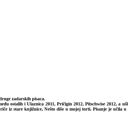
udruge zadarskih pisaca.
eđu ostalih i Ulaznica 2011, Pričigin 2012, Pitschwise 2012, a ušl
če iz stare knjižnice, Nešto diše u mojoj torti. Pisanje je učila u