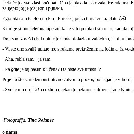
je da će joj sve vlasi počupati. Ona je plakala i skrivala lice rukama. 
zalijepio joj je još jednu pljusku.
Zgrabila sam telefon i rekla - E nećeš, pička ti materina, platit ćeš!
S druge strane telefona operaterka je vrlo polako i smireno, kao da j
Dok sam završila iz kuhinje je smrad dolazio u valovima, na dnu lonca 
- Vi ste ono zvali? upitao me s rukama prekriženim na leđima. Iz vok
- Aha, rekla sam, - ja sam.
- Pa gdje je taj nasilnik i žena? Da niste sve umislili?
Prije no što sam demonstrativno zatvorila prozor, policajac je vrhom 
- Sve je u redu. Lažna uzbuna, rekao je nekome s druge strane Ninten
Fotografija:
Tina Polanec
o nama