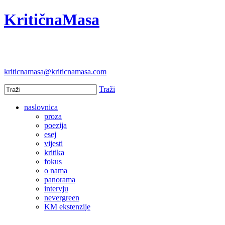
KritičnaMasa
kriticnamasa@kriticnamasa.com
Traži
naslovnica
proza
poezija
esej
vijesti
kritika
fokus
o nama
panorama
intervju
nevergreen
KM ekstenzije