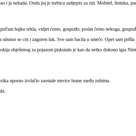
Kao i ja nekada. Onda joj je torbicu zalijepio za zid. Mobitel, šminka, pud
oj pričam bajku rekla, vidjet ćemo, gospođo; poslat ćemo nekoga, gospođ
stisnuo se crn i zagoren luk. Sve sam bacila u smeće. Opet sam prišla pr
itokija obješenog za pojasom piskutalo je kao da netko dokono igra Nin
jezika uporno izvlačio zaostale mrvice hrane među zubima.
da.