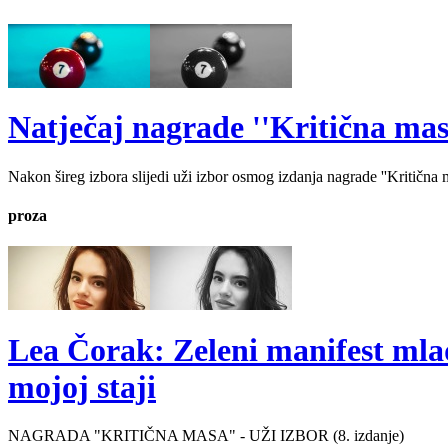
Natječaj nagrade ''Kritična masa'
Nakon šireg izbora slijedi uži izbor osmog izdanja nagrade ''Kritična ma
proza
Lea Čorak: Zeleni manifest mlado
mojoj staji
NAGRADA "KRITIČNA MASA" - UŽI IZBOR (8. izdanje)