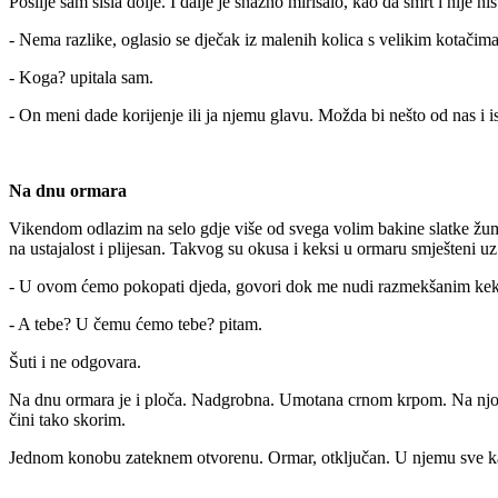
Poslije sam sišla dolje. I dalje je snažno mirisalo, kao da smrt i nije 
- Nema razlike, oglasio se dječak iz malenih kolica s velikim kotačima, 
- Koga?
upitala sam.
- On meni dade korijenje ili ja njemu glavu. Možda bi nešto od nas i i
Na dnu ormara
Vikendom odlazim na selo gdje više od svega volim bakine slatke žuma
na ustajalost i plijesan. Takvog su okusa i keksi u ormaru smješteni 
- U ovom ćemo pokopati djeda, govori dok me nudi razmekšanim keksima.
- A tebe? U čemu ćemo tebe? pitam.
Šuti i ne odgovara.
Na dnu ormara je i ploča. Nadgrobna. Umotana crnom krpom. Na njoj 
čini tako skorim.
Jednom konobu zateknem otvorenu. Ormar, otključan. U njemu sve kao 