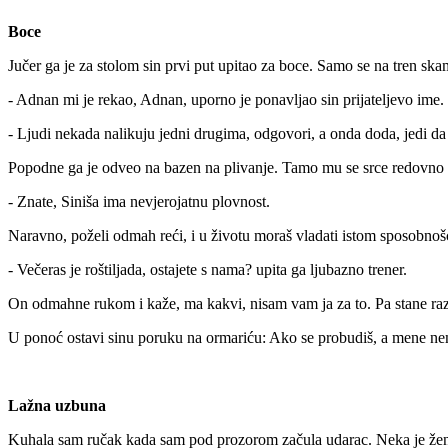
Boce
Jučer ga je za stolom sin prvi put upitao za boce. Samo se na tren sk
- Adnan mi je rekao, Adnan, uporno je ponavljao sin prijateljevo ime.
- Ljudi nekada nalikuju jedni drugima, odgovori, a onda doda, jedi da
Popodne ga je odveo na bazen na plivanje. Tamo mu se srce redovno r
- Znate, Siniša ima nevjerojatnu plovnost.
Naravno, poželi odmah reći, i u životu moraš vladati istom sposobnošć
- Večeras je roštiljada, ostajete s nama? upita ga ljubazno trener.
On odmahne rukom i kaže, ma kakvi, nisam vam ja za to. Pa stane razm
U ponoć ostavi sinu poruku na ormariću: Ako se probudiš, a mene ne
Lažna uzbuna
Kuhala sam ručak kada sam pod prozorom začula udarac. Neka je žena 