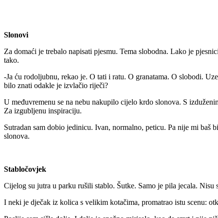
Slonovi
Za domaći je trebalo napisati pjesmu. Tema slobodna. Lako je pjesnic
tako.
-Ja ću rodoljubnu, rekao je. O tati i ratu. O granatama. O slobodi. Uz
bilo znati odakle je izvlačio riječi?
U međuvremenu se na nebu nakupilo cijelo krdo slonova. S izduženim s
Za izgubljenu inspiraciju.
Sutradan sam dobio jedinicu. Ivan, normalno, peticu. Pa nije mi baš bi
slonova.
Stabločovjek
Cijelog su jutra u parku rušili stablo. Šutke. Samo je pila jecala. Nis
I neki je dječak iz kolica s velikim kotačima, promatrao istu scenu: otki