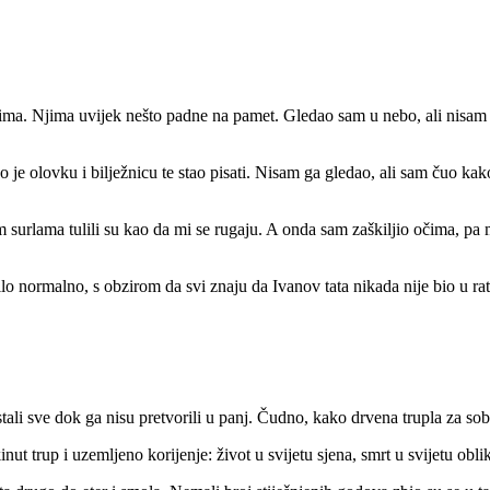
ima. Njima uvijek nešto padne na pamet. Gledao sam u nebo, ali nisam v
eo je olovku i bilježnicu te stao pisati. Nisam ga gledao, ali sam čuo k
urlama tulili su kao da mi se rugaju. A onda sam zaškiljio očima, pa m
lo normalno, s obzirom da svi znaju da Ivanov tata nikada nije bio u rat
u stali sve dok ga nisu pretvorili u panj. Čudno, kako drvena trupla za s
nut trup i uzemljeno korijenje: život u svijetu sjena, smrt u svijetu obli