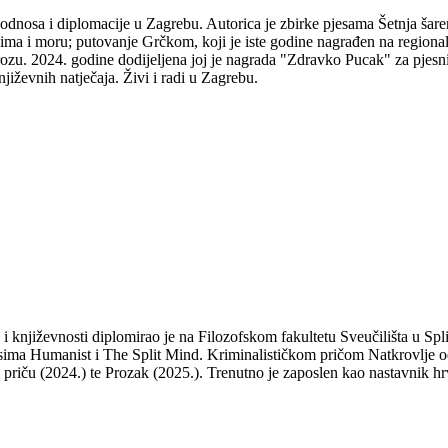
odnosa i diplomacije u Zagrebu. Autorica je zbirke pjesama Šetnja šare
udima i moru; putovanje Grčkom, koji je iste godine nagrađen na regio
ozu. 2024. godine dodijeljena joj je nagrada "Zdravko Pucak" za pjesni
jiževnih natječaja. Živi i radi u Zagrebu.
a i književnosti diplomirao je na Filozofskom fakultetu Sveučilišta u S
isima Humanist i The Split Mind. Kriminalističkom pričom Natkrovlje od
ti priču (2024.) te Prozak (2025.). Trenutno je zaposlen kao nastavnik hr