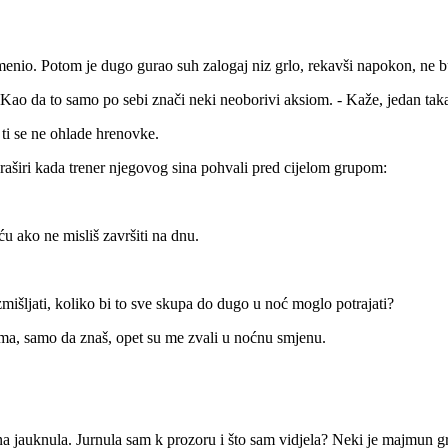
amenio. Potom je dugo gurao suh zalogaj niz grlo, rekavši napokon, ne 
 Kao da to samo po sebi znači neki neoborivi aksiom. - Kaže, jedan taka
 ti se ne ohlade hrenovke.
aširi kada trener njegovog sina pohvali pred cijelom grupom:
u ako ne misliš završiti na dnu.
išljati, koliko bi to sve skupa do dugo u noć moglo potrajati?
ma, samo da znaš, opet su me zvali u noćnu smjenu.
jauknula. Jurnula sam k prozoru i što sam vidjela? Neki je majmun gr