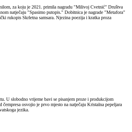
nilom, za koju je 2021. primila nagradu "Milivoj Cvetnić" Društva
nalnom natječaju "Spasimo putopis." Dobitnica je nagrade "Metafora"
čki rukopis Skrletna samsara. Njezina poezija i kratka proza
plitu. U slobodno vrijeme bavi se pisanjem proze i produkcijom
 čempresa osvojio je prvo mjesto na natječaju Kristalna pepeljara
vatskoga jezika.