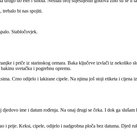
ništa drugo do eter i smola. Nemali broj stiješnjenih godova zbio su se u
trebalo bi nas spojiti.
spalo. Stabločovjek.
njke i priče iz starinskog ormara. Baka ključeve izvlači iz nekoliko s
uz bakinu svetačku i pogrebnu opremu.
 Crno odijelo i lakirane cipele. Na njima još stoji etiketa i cijena i
djedovo ime i datum rođenja. Na onaj drugi se čeka. I dok ga slušam 
i prije. Keksi, cipele, odijelo i nadgrobna ploča bez
datuma. Djed ruk