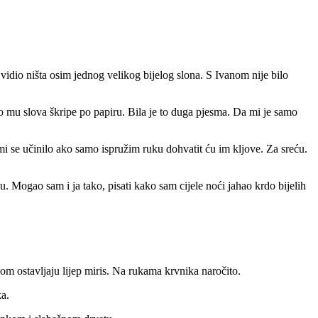
idio ništa osim jednog velikog bijelog slona. S Ivanom nije bilo
ako mu slova škripe po papiru. Bila je to duga pjesma. Da mi je samo
i se učinilo ako samo ispružim ruku dohvatit ću im kljove. Za sreću.
u. Mogao sam i ja tako, pisati kako sam cijele noći jahao krdo bijelih
obom ostavljaju lijep miris. Na rukama krvnika naročito.
ka.