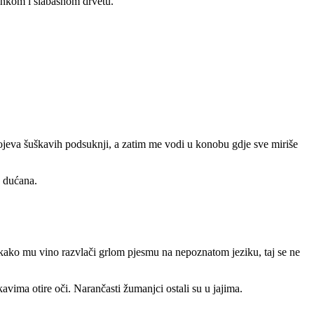
 tankom i slabašnom drvetu.
lojeva šuškavih podsuknji, a zatim me vodi u konobu gdje sve miriše
z dućana.
kako mu vino razvlači grlom pjesmu na nepoznatom jeziku, taj se ne
avima otire oči. Narančasti žumanjci ostali su u jajima.