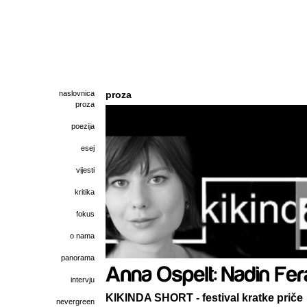
naslovnica
proza
proza
poezija
esej
vijesti
kritika
fokus
o nama
panorama
intervju
KIKINDA SHORT - festival kratke priče
nevergreen