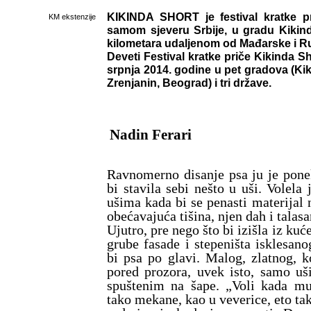
KIKINDA SHORT je festival kratke p
KM ekstenzije
samom sjeveru Srbije, u gradu Kikind
kilometara udaljenom od Mađarske i 
Deveti Festival kratke priče Kikinda Sh
srpnja 2014. godine u pet gradova (Ki
Zrenjanin, Beograd) i tri države.
Nadin Ferari
Ravnomerno disanje psa ju je pone
bi stavila sebi nešto u uši. Volela 
ušima kada bi se penasti materijal
obećavajuća tišina, njen dah i talasa
Ujutro, pre nego što bi izišla iz kuć
grube fasade i stepeništa isklesan
bi psa po glavi. Malog, zlatnog, ko
pored prozora, uvek isto, samo uš
spuštenim na šape. „Voli kada m
tako mekane, kao u veverice, eto t