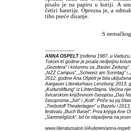
pisalo je na papiru u kutiji. A un
četiri baterije. Oprezna je, a odm
tiho pseće disanje.
S nemačkog
--------------------
ANNA OSPELT
(rođena 1987. u Vaduzu, L
Tokom tri godine je pisala nedjeljnu kol
„Gezetera“ i kolumnu za „Basler Zeitung“. 
„NZZ Campus“, „Schweiz am Sonntag“ i „Z
2012. godine Ana Ošpelt je bila uključena
Aargauer Literaturhaus Lenzburg. 2013. go
„Kulturstiftung“ iz Lihtenštajna. Većina nj
švicarskom književnom časopisu „Das Nar
časopisima „Juli“ i „Kolt“. Priče su joj čit
„Treibstoff Theatertagen“ u Bazelu i 201
festivalu „Buch Basel“. Prva knjiga Ane 
„Sammelglück“, bit će objavljena na jese
www.literatursalon.li/Autoren/anna-ospelt