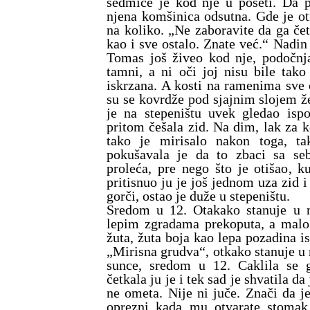
sedmice je kod nje u poseti. Da 
njena komšinica odsutna. Gde je otiš
na koliko. „Ne zaboravite da ga četk
kao i sve ostalo. Znate već.“ Nadin
Tomas još živeo kod nje, podočnjac
tamni, a ni oči joj nisu bile tako
iskrzana. A kosti na ramenima sve 
su se kovrdže pod sjajnim slojem že
je na stepeništu uvek gledao ispo
pritom češala zid. Na dim, lak za 
tako je mirisalo nakon toga, ta
pokušavala je da to zbaci sa seb
proleća, pre nego što je otišao, k
pritisnuo ju je još jednom uza zid i
gorči, ostao je duže u stepeništu.
Sredom u 12. Otakako stanuje u 
lepim zgradama prekoputa, a malo 
žuta, žuta boja kao lepa pozadina i
„Mirisna grudva“, otkako stanuje u
sunce, sredom u 12. Caklila se g
četkala ju je i tek sad je shvatila d
ne ometa. Nije ni juče. Znači da j
oprezni kada mu otvarate stomak