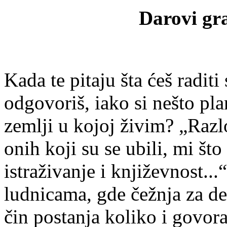
Darovi gr
Kada te pitaju šta ćeš raditi
odgovoriš, iako si nešto plan
zemlji u kojoj živim? „Razlo
onih koji su se ubili, mi št
istraživanje i književnost..
ludnicama, gde čežnja za d
čin postanja koliko i govora