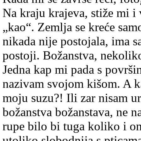
Na kraju krajeva, stiže mi 
„kao“. Zemlja se kreće sam
nikada nije postojala, ima 
postoji. Božanstva, nekoliko
Jedna kap mi pada s površi
nazivam svojom kišom. A k
moju suzu?! Ili zar nisam u
božanstva božanstava, ne na
rupe bilo bi tuga koliko i 
utoliko slobodnija s pticam