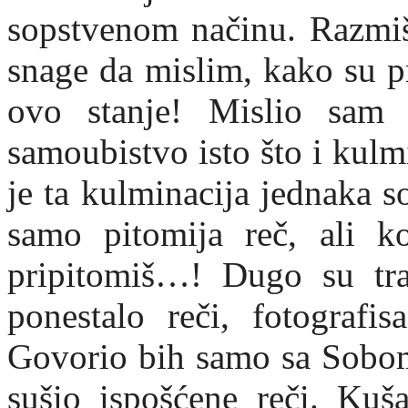
sopstvenom načinu. Razmiš
snage da mislim, kako su pr
ovo stanje! Mislio sam
samoubistvo isto što i kulm
je ta kulminacija jednaka 
samo pitomija reč, ali k
pripitomiš…! Dugo su tr
ponestalo reči, fotografi
Govorio bih samo sa Sobom.
sušio ispošćene reči. Kuša