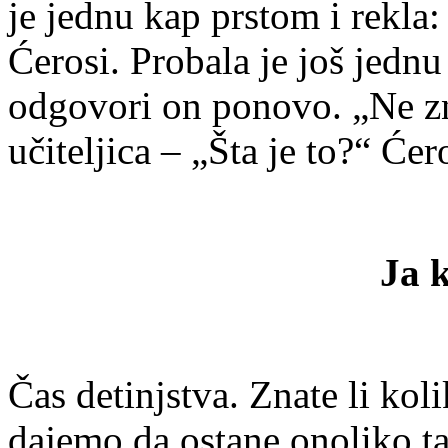
je jednu kap prstom i rekla:
Ćerosi. Probala je još jedn
odgovori on ponovo. „Ne z
učiteljica – „Šta je to?“ Ćer
Ja k
Čas detinjstva. Znate li koli
dajemo da ostane onoliko ta