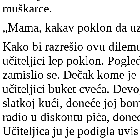
muškarce.
„Mama, kakav poklon da uz
Kako bi razrešio ovu dilemu
učiteljici lep poklon. Pogle
zamislio se. Dečak kome je 
učiteljici buket cveća. Devo
slatkoj kući, doneće joj bo
radio u diskontu pića, doneo 
Učiteljica ju je podigla uvis