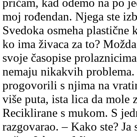
pričam, kad odemo na po jedn
moj rođendan. Njega ste izbac
Svedoka osmeha plastične ke
ko ima živaca za to? Možda 
svoje časopise prolaznicima,
nemaju nikakvih problema. I
progovorili s njima na vrati
više puta, ista lica da mole
Reciklirane s mukom. S je
razgovarao. – Kako ste? Ja