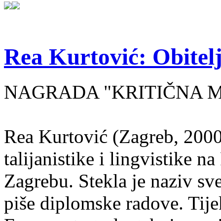
Rea Kurtović: Obitelj
NAGRADA "KRITIČNA MASA
Rea Kurtović (Zagreb, 2000
talijanistike i lingvistike n
Zagrebu. Stekla je naziv sv
piše diplomske radove. Tije