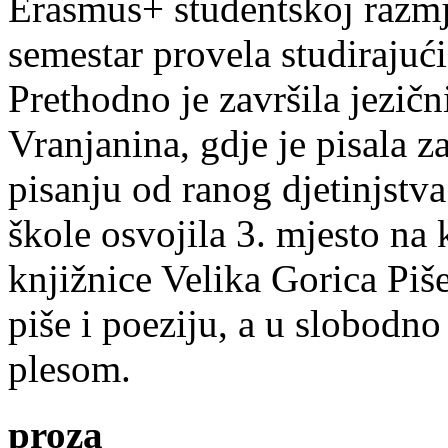
Erasmus+ studentskoj razmj
semestar provela studirajuć
Prethodno je završila jezič
Vranjanina, gdje je pisala z
pisanju od ranog djetinjstva
škole osvojila 3. mjesto na
knjižnice Velika Gorica Piš
piše i poeziju, a u slobodno
plesom.
proza