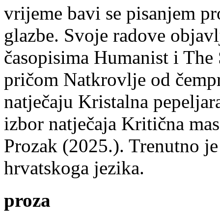
vrijeme bavi se pisanjem pr
glazbe. Svoje radove objavl
časopisima Humanist i The 
pričom Natkrovlje od čempr
natječaju Kristalna pepeljar
izbor natječaja Kritična mas
Prozak (2025.). Trenutno je
hrvatskoga jezika.
proza