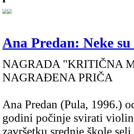
Ana Predan: Neke su 
NAGRADA "KRITIČNA MASA
NAGRAĐENA PRIČA
Ana Predan (Pula, 1996.) od
godini počinje svirati violin
završetku srednje škole seli