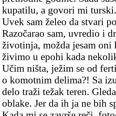
kupatilu, a govori mi tursk
Uvek sam želeo da stvari po
Razočarao sam, uvredio i dru
životinja, možda jesam oni 
živimo u epohi kada nekolik
Učim ništa, ježim se od fert
o komotnim delima?! Sa iz
delo traži težak teren. Gl
oblake. Jer da ih ja ne bih s
Kada mi se završe reči, foto