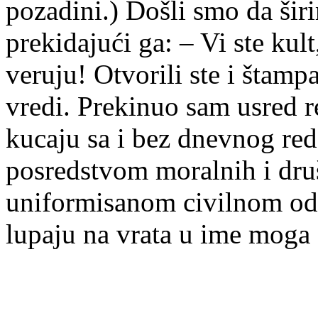
pozadini.) Došli smo da šir
prekidajući ga: – Vi ste kul
veruju! Otvorili ste i štamp
vredi. Prekinuo sam usred re
kucaju sa i bez dnevnog re
posredstvom moralnih i druš
uniformisanom civilnom ode
lupaju na vrata u ime moga 