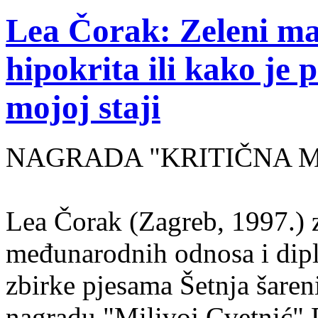
Lea Čorak: Zeleni man
hipokrita ili kako je 
mojoj staji
NAGRADA "KRITIČNA MASA
Lea Čorak (Zagreb, 1997.) z
međunarodnih odnosa i dipl
zbirke pjesama Šetnja šaren
nagradu "Milivoj Cvetnić" D