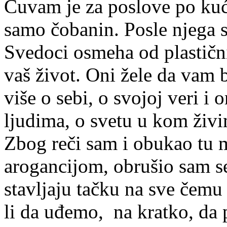
Čuvam je za poslove po kući.
samo čobanin. Posle njega s
Svedoci osmeha od plastičnih
vaš život. Oni žele da vam 
više o sebi, o svojoj veri i 
ljudima, o svetu u kom živi
Zbog reči sam i obukao tu m
arogancijom, obrušio sam s
stavljaju tačku na sve čem
li da uđemo, na kratko, da