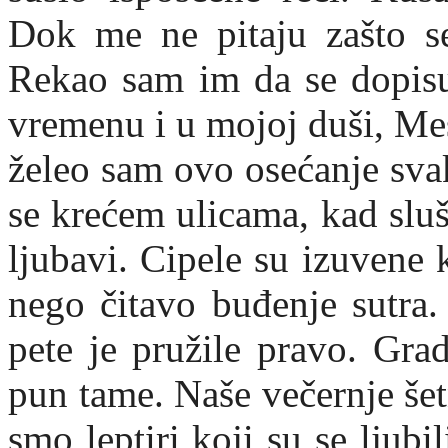
Dok me ne pitaju zašto s
Rekao sam im da se dopisu
vremenu i u mojoj duši, Mes
želeo sam ovo osećanje sva
se krećem ulicama, kad slu
ljubavi. Cipele su izuvene 
nego čitavo buđenje sutra.
pete je pružile pravo. Gra
pun tame. Naše večernje šetn
smo leptiri koji su se ljub