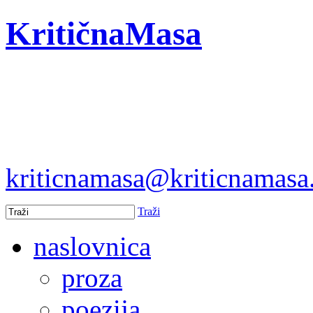
KritičnaMasa
kriticnamasa@kriticnamas
Traži
naslovnica
proza
poezija