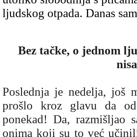
ljudskog otpada. Danas sa
Bez tačke, o jednom lj
nis
Poslednja je nedelja, još 
prošlo kroz glavu da o
ponekad! Da, razmišljao 
onima koji su to već učini