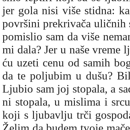
jer gola nisi više stidna: 
površini prekrivača uličnih 
pomislio sam da više nema
mi dala? Jer u naše vreme l
ću uzeti cenu od samih bog
da te poljubim u dušu? B
Ljubio sam joj stopala, a 
ni stopala, u mislima i sr
koji s ljubavlju trči gospod
Želim da budem tvoje mače