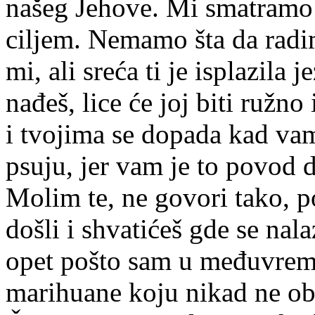
našeg Jehove. Mi smatramo d
ciljem. Nemamo šta da radim
mi, ali sreća ti je isplazila j
nađeš, lice će joj biti ružno i
i tvojima se dopada kad vam 
psuju, jer vam je to povod da
Molim te, ne govori tako, 
došli i shvatićeš gde se nal
opet pošto sam u međuvrem
marihuane koju nikad ne obla