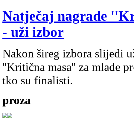
Natječaj nagrade ''Kr
- uži izbor
Nakon šireg izbora slijedi 
''Kritična masa'' za mlade pr
tko su finalisti.
proza