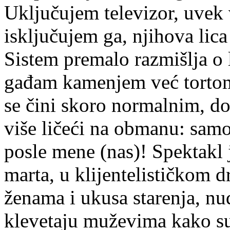
Uključujem televizor, uvek 
isključujem ga, njihova lica
Sistem premalo razmišlja o l
gađam kamenjem već tortom
se čini skoro normalnim, do
više ličeći na obmanu: samo
posle mene (nas)! Spektakl
marta, u klijentelističkom d
ženama i ukusa starenja, nu
klevetaju muževima kako su b