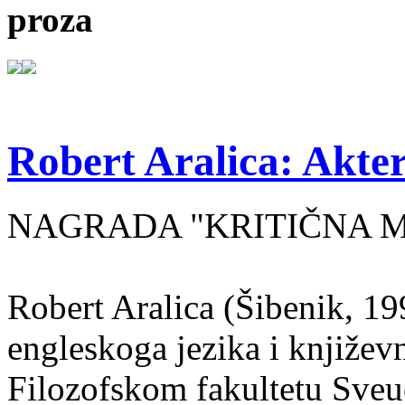
proza
Robert Aralica: Akter
NAGRADA "KRITIČNA MASA
Robert Aralica (Šibenik, 199
engleskoga jezika i književ
Filozofskom fakultetu Sveuč