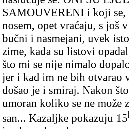
SAMOUVERENI i koji se, ia
nosem, opet vraćaju, s još 
bučni i nasmejani, uvek ist
zime, kada su listovi opada
što mi se nije nimalo dopal
jer i kad im ne bih otvarao 
došao je i smiraj. Nakon št
umoran koliko se ne može za
san... Kazaljke pokazuju 15