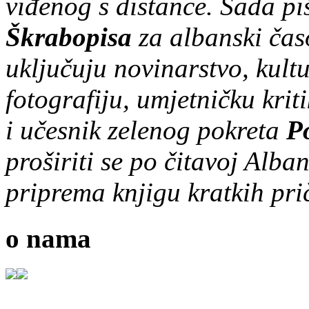
viđenog s distance. Sada p
Škrabopisa
za albanski čas
uključuju novinarstvo, kultur
fotografiju, umjetničku krit
i učesnik zelenog pokreta
P
proširiti se po čitavoj Alba
priprema knjigu kratkih pr
o nama