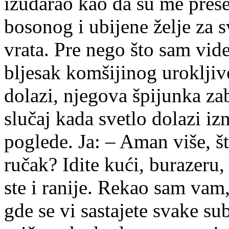
izudarao kao da su me prese
bosonog i ubijene želje za
vrata. Pre nego što sam vid
bljesak komšijinog uroklji
dolazi, njegova špijunka zab
slučaj kada svetlo dolazi i
poglede. Ja: – Aman više, š
ručak? Idite kući, burazeru
ste i ranije. Rekao sam va
gde se vi sastajete svake su