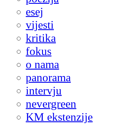
esej
vijesti
kritika
fokus
o nama
panorama
intervju
nevergreen
KM ekstenzije