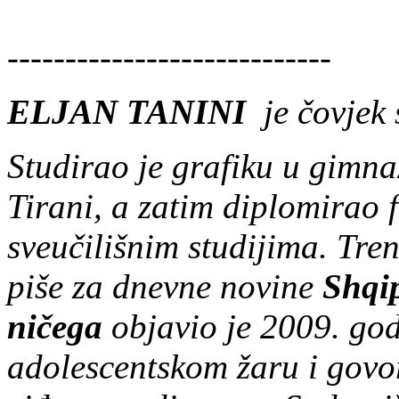
----------------------------
ELJAN TANINI
je čovjek 
Studirao je grafiku u gimnaz
Tirani, a zatim diplomirao f
sveučilišnim studijima. Tre
piše za dnevne novine
Shqi
ničega
objavio je 2009. go
adolescentskom žaru i govor