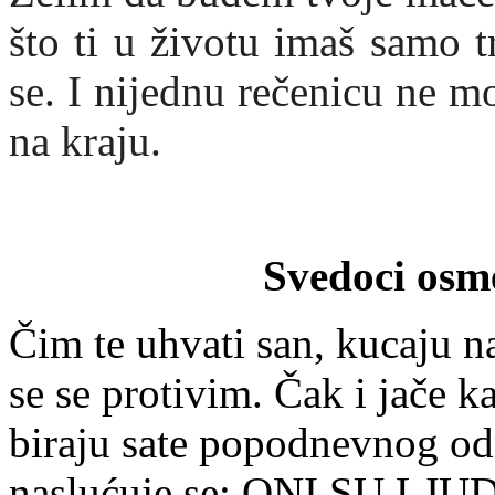
što ti u životu imaš samo tr
se. I nijednu rečenicu ne 
na kraju.
Svedoci osme
Čim te uhvati san, kucaju na
se se protivim. Čak i jače ka
biraju sate popodnevnog odm
naslućuje se: ONI SU LJ