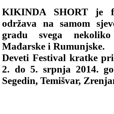
KIKINDA SHORT je fes
održava na samom sjeve
gradu svega nekoliko
Mađarske i Rumunjske.
Deveti Festival kratke pr
2. do 5. srpnja 2014. g
Segedin, Temišvar, Zrenjan