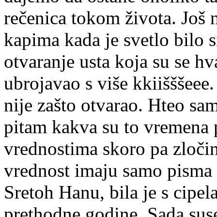
rečenica tokom života. Još n
kapima kada je svetlo bilo s
otvaranje usta koja su se hv
ubrojavao s više kkiišššeee.
nije zašto otvarao. Hteo sa
pitam kakva su to vremena 
vrednostima skoro pa zloči
vrednost imaju samo pisma 
Sretoh Hanu, bila je s cipe
prethodne godine. Sada sus