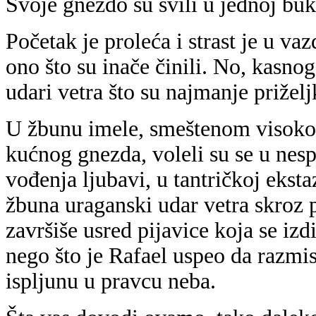
Svoje gnezdo su svili u jednoj buk
Početak je proleća i strast je u vaz
ono što su inače činili. No, kasno
udari vetra što su najmanje priželj
U žbunu imele, smeštenom visoko 
kućnog gnezda, voleli su se u nesp
vođenja ljubavi, u tantričkoj eksta
žbuna uraganski udar vetra skroz pr
završiše usred pijavice koja se izd
nego što je Rafael uspeo da razmis
ispljunu u pravcu neba.