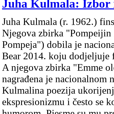
Juha Kulmala: Izbor i
Juha Kulmala (r. 1962.) fins
Njegova zbirka "Pompeijin i
Pompeja") dobila je nacion
Bear 2014. koju dodjeljuje f
A njegova zbirka "Emme ol
nagrađena je nacionalnom 
Kulmalina poezija ukorijenj
ekspresionizmu i često se k
humorom. Pjesme su mu pre