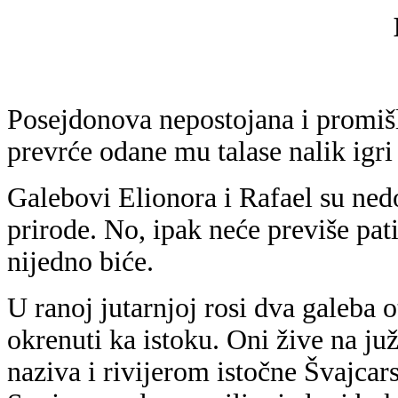
Posejdonova nepostojana i promišlj
prevrće odane mu talase nalik igri 
Galebovi Elionora i Rafael su ned
prirode. No, ipak neće previše pat
nijedno biće.
U ranoj jutarnjoj rosi dva galeba
okrenuti ka istoku. Oni žive na ju
naziva i rivijerom istočne Švajca