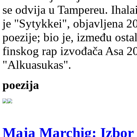
se odvija u Tampereu. Ihala
je "Sytykkei", objavljena 2
poezije; bio je, između ost
finskog rap izvođača Asa 20
"Alkuasukas".
poezija
Maja Marchig: Izbor 