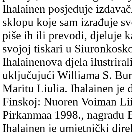
Ihalainen posjeduje izdavač
sklopu koje sam izrađuje sv
piše ih ili prevodi, djeluje 
svojoj tiskari u Siuronkosk
Ihalainenova djela ilustriral
uključujući Williama S. Bur
Maritu Liulia. Ihalainen je
Finskoj: Nuoren Voiman Lii
Pirkanmaa 1998., nagradu 
Ihalainen je umjetnički dire