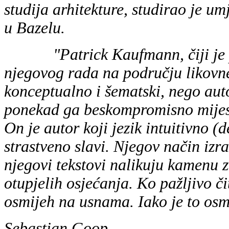
studija arhitekture, studirao je um
u Bazelu.
"Patrick Kaufmann, čiji je pri
njegovog rada na području likovne 
konceptualno i šematski, nego autor
ponekad ga beskompromisno mijesi 
On je autor koji jezik intuitivno (
strastveno slavi. Njegov način izr
njegovi tekstovi nalikuju kamenu z
otupjelih osjećanja. Ko pažljivo 
osmijeh na usnama. Iako je to osmi
Sebastian Goop