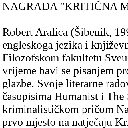
NAGRADA "KRITIČNA MA
Robert Aralica (Šibenik, 199
engleskoga jezika i književ
Filozofskom fakultetu Sveuč
vrijeme bavi se pisanjem pr
glazbe. Svoje literarne rado
časopisima Humanist i The 
kriminalističkom pričom Na
prvo mjesto na natječaju Kri