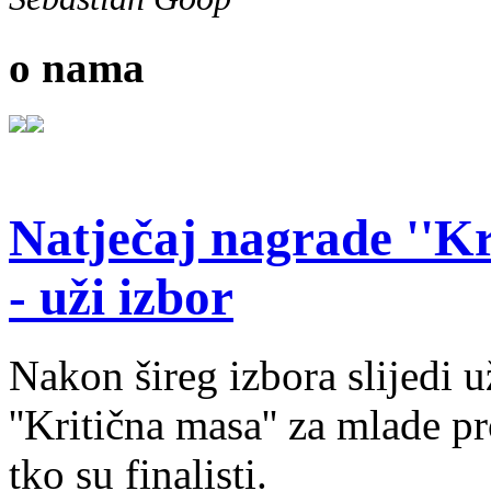
o nama
Natječaj nagrade ''Kr
- uži izbor
Nakon šireg izbora slijedi 
''Kritična masa'' za mlade pr
tko su finalisti.