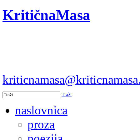
KritičnaMasa
kriticnamasa@kriticnamas
Traži
naslovnica
proza
poezija