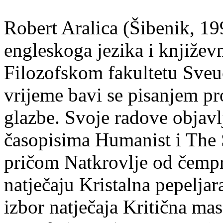
Robert Aralica (Šibenik, 199
engleskoga jezika i književ
Filozofskom fakultetu Sveuč
vrijeme bavi se pisanjem pr
glazbe. Svoje radove objavl
časopisima Humanist i The 
pričom Natkrovlje od čempr
natječaju Kristalna pepeljar
izbor natječaja Kritična mas