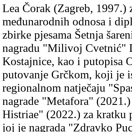
Lea Čorak (Zagreb, 1997.) z
međunarodnih odnosa i dipl
zbirke pjesama Šetnja šaren
nagradu "Milivoj Cvetnić" D
Kostajnice, kao i putopisa 
putovanje Grčkom, koji je i
regionalnom natječaju "Spa
nagrade "Metafora" (2021.)
Histriae" (2022.) za kratku
joj je nagrada "Zdravko Puc