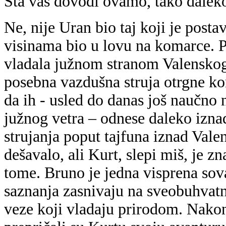
Šta vas dovodi ovamo, tako dalek
Ne, nije Uran bio taj koji je postav
visinama bio u lovu na komarce. 
vladala južnom stranom Valenskog
posebna vazdušna struja otrgne ko
da ih - usled do danas još naučno
južnog vetra – odnese daleko izna
strujanja poput tajfuna iznad Vale
dešavalo, ali Kurt, slepi miš, je z
tome. Bruno je jedna visprena sova
saznanja zasnivaju na sveobuhvatn
veze koji vladaju prirodom. Nakon 