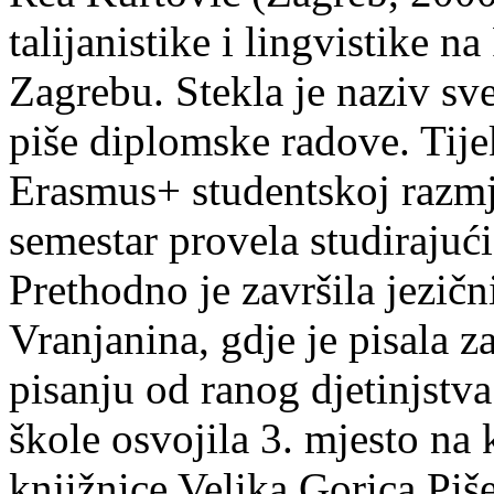
talijanistike i lingvistike n
Zagrebu. Stekla je naziv sv
piše diplomske radove. Tije
Erasmus+ studentskoj razmj
semestar provela studirajuć
Prethodno je završila jezič
Vranjanina, gdje je pisala z
pisanju od ranog djetinjstva
škole osvojila 3. mjesto na
knjižnice Velika Gorica Piš