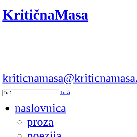
KritičnaMasa
kriticnamasa@kriticnamas
Traži
naslovnica
proza
poezija