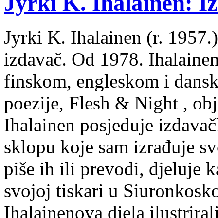
Jyrki K. Ihalainen: Iz
Jyrki K. Ihalainen (r. 1957.) 
izdavač. Od 1978. Ihalainen
finskom, engleskom i dans
poezije, Flesh & Night , obj
Ihalainen posjeduje izdavač
sklopu koje sam izrađuje sv
piše ih ili prevodi, djeluje 
svojoj tiskari u Siuronkosk
Ihalainenova djela ilustriral