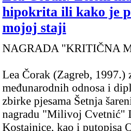
hipokrita ili kako je 
mojoj staji
NAGRADA "KRITIČNA MASA
Lea Čorak (Zagreb, 1997.) z
međunarodnih odnosa i dipl
zbirke pjesama Šetnja šaren
nagradu "Milivoj Cvetnić" D
Kostajnice, kao i putopisa 