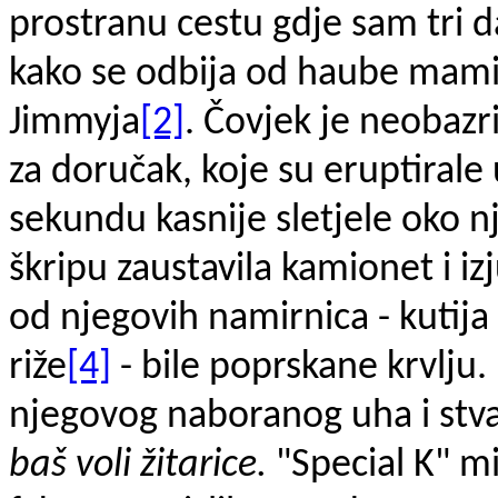
prostranu cestu gdje sam tri da
kako se odbija od haube ma
Jimmyja
[2]
. Čovjek je neobazr
za doručak, koje su eruptirale
sekundu kasnije sletjele oko 
škripu zaustavila kamionet i izj
od njegovih namirnica - kutija 
riže
[4]
- bile poprskane krvlju. 
njegovog naboranog uha i stva
baš voli žitarice.
"Special K" mi