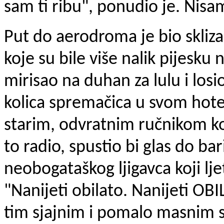
sam ti ribu", ponudio je. Nisa
Put do aerodroma je bio skliza
koje su bile više nalik pijesku
mirisao na duhan za lulu i losio
kolica spremačica u svom hotel
starim, odvratnim ručnikom koj
to radio, spustio bi glas do b
neobogataškog ljigavca koji lj
"Nanijeti obilato. Nanijeti O
tim sjajnim i pomalo masnim sje