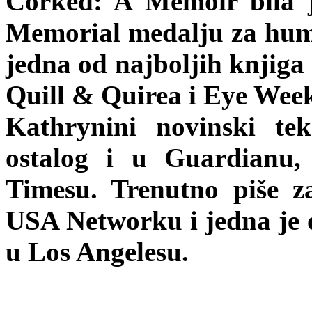
Corked: A Memoir bila j
Memorial medalju za humo
jedna od najboljih knjiga 
Quill & Quirea i Eye Week
Kathrynini novinski tek
ostalog i u Guardian
Timesu. Trenutno piše 
USA Networku i jedna je o
u Los Angelesu.