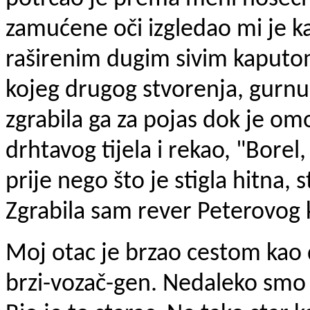
zamućene oči izgledao mi je kao
raširenim dugim sivim kaputom
kojeg drugog stvorenja, gurnul
zgrabila ga za pojas dok je o
drhtavog tijela i rekao, "Borel,
prije nego što je stigla hitna,
Zgrabila sam rever Peterovog ka
Moj otac je brzao cestom kao d
brzi-vozač-gen. Nedaleko smo v