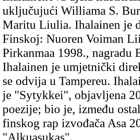
uključujući Williama S. Bur
Maritu Liulia. Ihalainen je
Finskoj: Nuoren Voiman Lii
Pirkanmaa 1998., nagradu 
Ihalainen je umjetnički dire
se odvija u Tampereu. Ihala
je "Sytykkei", objavljena 2
poezije; bio je, između ost
finskog rap izvođača Asa 20
"Alkuasukas".