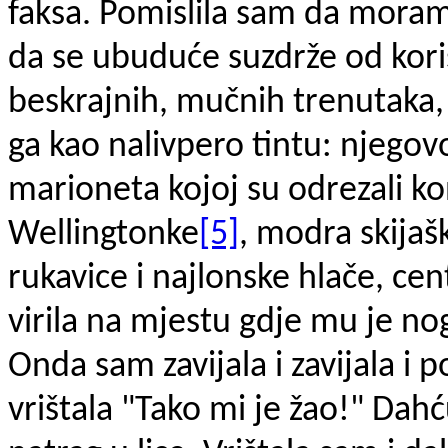
faksa. Pomislila sam da moram 
da se ubuduće suzdrže od kor
beskrajnih, mučnih trenutaka, 
ga kao nalivpero tintu: njegov
marioneta kojoj su odrezali k
Wellingtonke
[5]
, modra skijaš
rukavice i najlonske hlače, cen
virila na mjestu gdje mu je n
Onda sam zavijala i zavijala i 
vrištala "Tako mi je žao!" Dahć