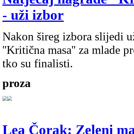
- uži izbor
Nakon šireg izbora slijedi 
''Kritična masa'' za mlade pr
tko su finalisti.
proza
Lea Čorak: Zeleni man