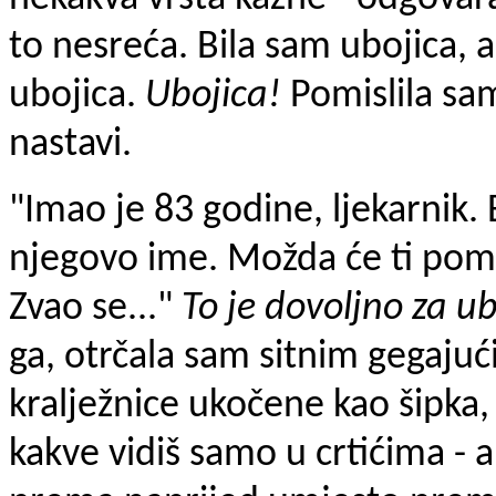
to nesreća. Bila sam ubojica, a
ubojica.
Ubojica!
Pomislila sa
nastavi.
"Imao je 83 godine, ljekarnik. B
njegovo ime. Možda će ti pomo
Zvao se..."
To je dovoljno za u
ga, otrčala sam sitnim gegaju
kralježnice ukočene kao šipka, 
kakve vidiš samo u crtićima - an