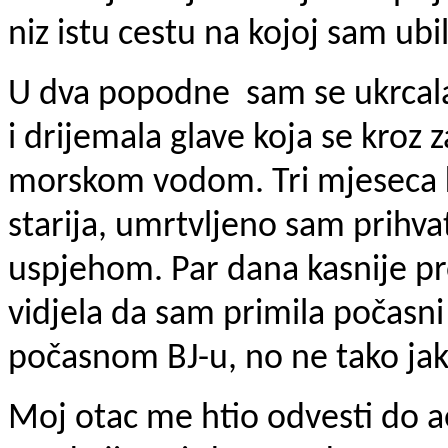
niz istu cestu na kojoj sam ubil
U dva popodne sam se ukrcala 
i drijemala glave koja se kroz 
morskom vodom. Tri mjeseca k
starija, umrtvljeno sam prihva
uspjehom. Par dana kasnije pro
vidjela da sam primila počasni
počasnom BJ-u, no ne tako jako
Moj otac me htio odvesti do ae