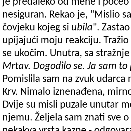
je predaleko od mene i počeo g
nesiguran. Rekao je, "Mislio sa
čovjeku kojeg si
ubila
". Zastao
upijajući moju reakciju. Tražio j
se ukočim. Unutra, sa stražnje 
Mrtav. Dogodilo se. Ja sam to 
Pomislila sam na zvuk udarca 
Krv. Nimalo iznenađena, mirno
Dvije su misli puzale unutar m
njemu. Željela sam znati sve o
nekakva vrsta kazne - odgovaraj