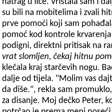
natrag u lice. Vrištala sam i dal
su bili na mobitelima i zvali h
prve pomoći koji sam pohađala
pomoć kod kontrole krvarenja su
podigni, direktni pritisak na r
vrat slomljen, čekaj hitnu po
klečala kraj starčevih nogu. Ba
dalje od tijela. "Molim vas da
da diše.", rekla sam promuklo,
za disanje. Moj dečko Peter, k
potrčao je prema meni noseći 