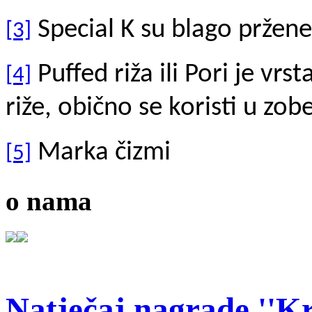
Special K su blago pržene
[3]
Puffed riža ili Pori je vr
[4]
riže, obično se koristi u zo
Marka čizmi
[5]
o nama
Natječaj nagrade ''Kr