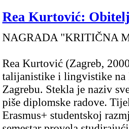
Rea Kurtović: Obitelj
NAGRADA "KRITIČNA MASA
Rea Kurtović (Zagreb, 2000
talijanistike i lingvistike n
Zagrebu. Stekla je naziv sv
piše diplomske radove. Tije
Erasmus+ studentskoj razmj
semestar provela studirajuć