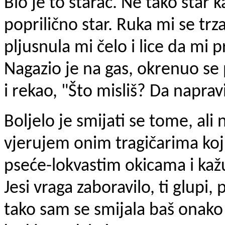
Bio je to starac. Ne tako star k
poprilično star. Ruka mi se trza
pljusnula mi čelo i lice da mi p
Nagazio je na gas, okrenuo s
i rekao, "Što misliš? Da napra
Boljelo je smijati se tome, ali
vjerujem onim tragičarima koji
pseće-lokvastim okicama i kažu
Jesi vraga zaboravilo, ti glupi,
tako sam se smijala baš onako 