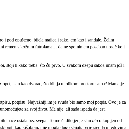
o i pod opušteno, bijela majica i sako, crn kao i sandale. Želim
datni remen s kožnim futrolama… da ne spominjem poseban nosač koji
i, stoji li kako treba, što ću prvo. U svakom džepu sakoa imam još i
. A opet, stan kao dvorac, što bih ja u tolikom prostoru sama? Mama je
 potpisu, potpisu. Najvažniji im je svuda bio samo moj potpis. Ovo je za
omoćujete za svoj život. Ma nije, ali sada ispada da jest.
r bih inače ostala bez svega. To me čudilo jer je stan
bio
otkupljen od
sklopiti kao kišobran, nije mogla dugo stajati, pa je sjedila u redovima