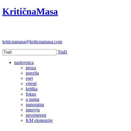
KritičnaMasa
kriticnamasa@kriticnamasa.com
Traži
naslovnica
proza
poezija
esej
vijesti
kritika
fokus
o nama
panorama
intervju
nevergreen
KM ekstenzije