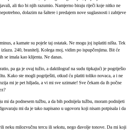
javali, ali tko bi njih razumio. Namjerno biraju riječi koje nitko ne
 nepotrebno, dolazim na šaltere i predajem nove suglasnosti i zahtjeve
minus, a kamate su pojele taj ostatak. Ne mogu joj isplatiti ništa. Tek
a izlazu. 240, branitelj. Kolega moj, vidim po ispupčenjima. Bit će
h se imala kao klijenta. Ne danas.
io, pa ga je ovaj tužio, a daktilograf na sudu tipkajući je pogriješio
u. Kako ste mogli pogriješiti, otkud ću platiti toliko novaca, a i ne
zija mi je pet hiljada, a vi mi sve uzimate! Sve čekam da ih počne
rez?
aju mi da podnesem tužbu, a da bih podnijela tužbu, moram podnijeti
Odgovaraju mi da je tako napisano u ugovoru koji nisam potpisala i da
avili neku milozvučnu tercu ili sekstu, nego đavolje tonove. Da mi koji