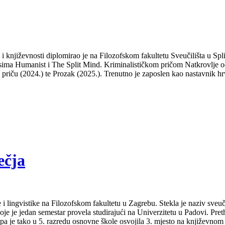
a i književnosti diplomirao je na Filozofskom fakultetu Sveučilišta u S
isima Humanist i The Split Mind. Kriminalističkom pričom Natkrovlje od
ti priču (2024.) te Prozak (2025.). Trenutno je zaposlen kao nastavnik hr
ečja
 i lingvistike na Filozofskom fakultetu u Zagrebu. Stekla je naziv sveu
je je jedan semestar provela studirajući na Univerzitetu u Padovi. Pret
a pa je tako u 5. razredu osnovne škole osvojila 3. mjesto na književno