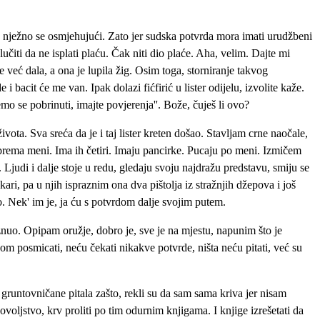
, nježno se osmjehujući. Zato jer sudska potvrda mora imati urudžbeni
učiti da ne isplati plaću. Čak niti dio plaće. Aha, velim. Dajte mi
 već dala, a ona je lupila žig. Osim toga, storniranje takvog
bacit će me van. Ipak dolazi fićfirić u lister odijelu, izvolite kaže.
o se pobrinuti, imajte povjerenja''. Bože, čuješ li ovo?
ota. Sva sreća da je i taj lister kreten došao. Stavljam crne naočale,
 prema meni. Ima ih četiri. Imaju pancirke. Pucaju po meni. Izmičem
judi i dalje stoje u redu, gledaju svoju najdražu predstavu, smiju se
kari, pa u njih ispraznim ona dva pištolja iz stražnjih džepova i još
to. Nek' im je, ja ću s potvrdom dalje svojim putem.
znuo. Opipam oružje, dobro je, sve je na mjestu, napunim što je
m posmicati, neću čekati nikakve potvrde, ništa neću pitati, već su
 gruntovničane pitala zašto, rekli su da sam sama kriva jer nisam
ovoljstvo, krv proliti po tim odurnim knjigama. I knjige izrešetati da