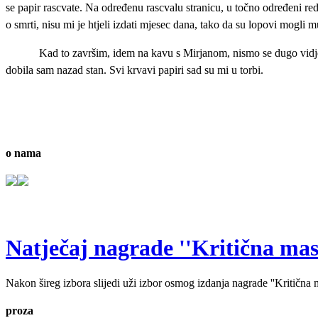
se papir rascvate. Na određenu rascvalu stranicu, u točno određeni re
o smrti, nisu mi je htjeli izdati mjesec dana, tako da su lopovi mogli m
Kad to završim, idem na kavu s Mirjanom, nismo se dugo vidjele, 
dobila sam nazad stan. Svi krvavi papiri sad su mi u torbi.
o nama
Natječaj nagrade ''Kritična masa'
Nakon šireg izbora slijedi uži izbor osmog izdanja nagrade ''Kritična ma
proza