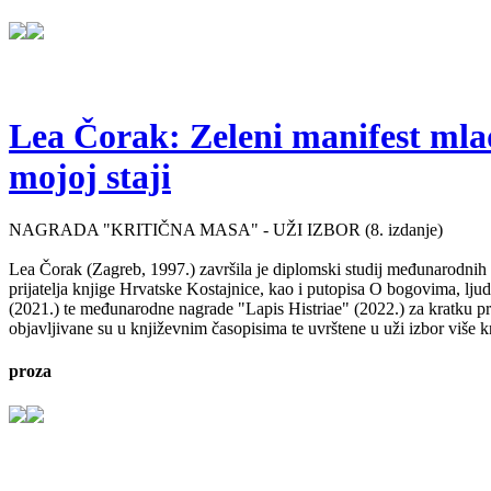
Lea Čorak: Zeleni manifest mlado
mojoj staji
NAGRADA "KRITIČNA MASA" - UŽI IZBOR (8. izdanje)
Lea Čorak (Zagreb, 1997.) završila je diplomski studij međunarodnih 
prijatelja knjige Hrvatske Kostajnice, kao i putopisa O bogovima, lj
(2021.) te međunarodne nagrade "Lapis Histriae" (2022.) za kratku pr
objavljivane su u književnim časopisima te uvrštene u uži izbor više kn
proza