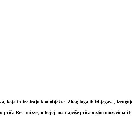
a, koja ih tretiraju kao objekte. Zbog toga ih izbjegava, izruguje
ku priča Reci mi sve, u kojoj ima najviše priča o zlim muževima i 