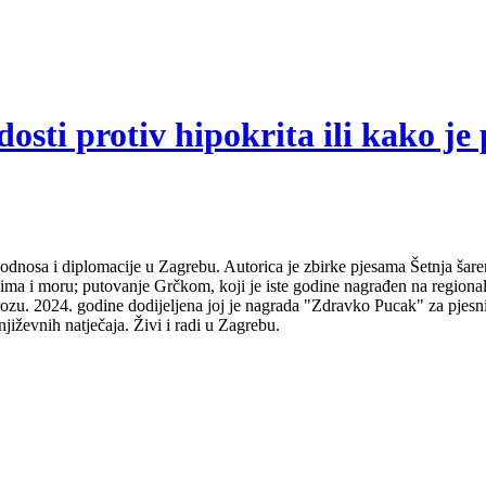
sti protiv hipokrita ili kako je 
odnosa i diplomacije u Zagrebu. Autorica je zbirke pjesama Šetnja šare
udima i moru; putovanje Grčkom, koji je iste godine nagrađen na regio
ozu. 2024. godine dodijeljena joj je nagrada "Zdravko Pucak" za pjesni
jiževnih natječaja. Živi i radi u Zagrebu.