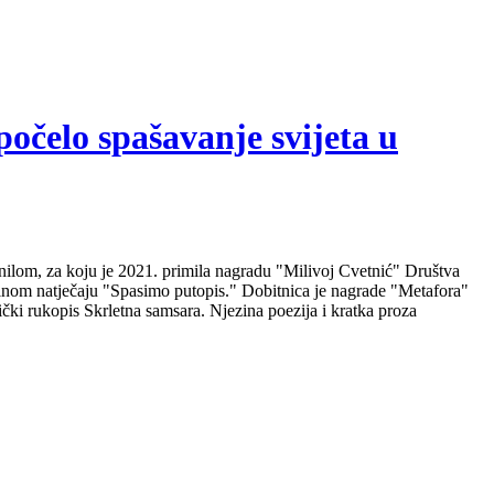
počelo spašavanje svijeta u
nilom, za koju je 2021. primila nagradu "Milivoj Cvetnić" Društva
nalnom natječaju "Spasimo putopis." Dobitnica je nagrade "Metafora"
čki rukopis Skrletna samsara. Njezina poezija i kratka proza