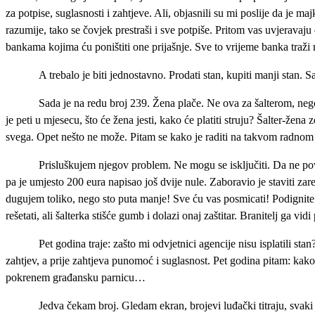
za potpise, suglasnosti i zahtjeve. Ali, objasnili su mi poslije da je ma
razumije, tako se čovjek prestraši i sve potpiše. Pritom vas uvjeravaj
bankama kojima ću poništiti one prijašnje. Sve to vrijeme banka traži 
A trebalo je biti jednostavno. Prodati stan, kupiti manji stan. 
Sada je na redu broj 239. Žena plače. Ne ova za šalterom, nego m
je peti u mjesecu, što će žena jesti, kako će platiti struju? Šalter-že
svega. Opet nešto ne može. Pitam se kako je raditi na takvom radnom 
Prisluškujem njegov problem. Ne mogu se isključiti. Da ne povje
pa je umjesto 200 eura napisao još dvije nule. Zaboravio je staviti zar
dugujem toliko, nego sto puta manje! Sve ću vas posmicati! Podignite 
rešetati, ali šalterka stišće gumb i dolazi onaj zaštitar. Branitelj ga v
Pet godina traje: zašto mi odvjetnici agencije nisu isplatili
zahtjev, a prije zahtjeva punomoć i suglasnost. Pet godina pitam: kak
pokrenem građansku parnicu…
Jedva čekam broj. Gledam ekran, brojevi luđački titraju, svaki p