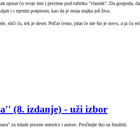
dak upisat ću svoje ime i prezime pod rubriku ''vlasnik''. Da gospoda, 
uljati i s njenim potpisom, kao da je moja majka još živa.
stići ću, tek je deset. Pričat ćemo, pitat će me što je novo, a ja ću reći
' (8. izdanje) - uži izbor
sa'' za mlade prozne autorice i autore. Pročitajte tko su finalisti.