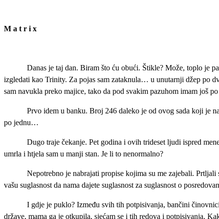
M a t r i x
Danas je taj dan. Biram što ću obući. Štikle? Može, toplo je pa
izgledati kao Trinity. Za pojas sam zataknula… u unutarnji džep po
sam navukla preko majice, tako da pod svakim pazuhom imam još p
Prvo idem u banku. Broj 246 daleko je od ovog sada koji je na
po jednu…
Dugo traje čekanje. Pet godina i ovih trideset ljudi ispred men
umrla i htjela sam u manji stan. Je li to nenormalno?
Nepotrebno je nabrajati propise kojima su me zajebali. Prtljali
vašu suglasnost da nama dajete suglasnost za suglasnost o posredovanj
I gdje je puklo? Između svih tih potpisivanja, bančini činovnici 
države, mama ga je otkupila, sjećam se i tih redova i potpisivanja. Kak