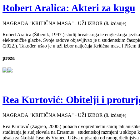
Robert Aralica: Akteri za kugu
NAGRADA "KRITIČNA MASA" - UŽI IZBOR (8. izdanje)
Robert Aralica (Šibenik, 1997.) studij hrvatskoga te engleskoga jezik
elektroničke glazbe. Svoje radove objavljivao je u studentskim časop
(2022.). Također, ušao je u uži izbor natječaja Kritična masa i Pišem 
proza
Rea Kurtović: Obitelji i proturj
NAGRADA "KRITIČNA MASA" - UŽI IZBOR (8. izdanje)
Rea Kurtović (Zagreb, 2000.) pohađa dvopredmetni studij talijanistike
studiranja je sudjelovala na Erasmus+ studentskoj razmjeni u sklopu ko
pisala za školski časopis Vranec. Uživa u pisanju od ranog djetinjstv