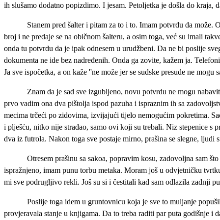
ih slušamo dodatno popizdimo. I jesam. Petoljetka je došla do kraja, d
Stanem pred šalter i pitam za to i to. Imam potvrdu da može. 
broj i ne predaje se na običnom šalteru, a osim toga, već su imali takve
onda tu potvrdu da je ipak odnesem u urudžbeni. Da ne bi poslije svega 
dokumenta ne ide bez nadređenih. Onda ga zovite, kažem ja. Telefonira k
Ja sve ispočetka, a on kaže ''ne može jer se sudske presude ne mogu sa
Znam da je sad sve izgubljeno, novu potvrdu ne mogu nabaviti, o
prvo vadim ona dva pištolja ispod pazuha i ispraznim ih sa zadovoljs
mecima trčeći po zidovima, izvijajući tijelo nemogućim pokretima. Sad
i plješću, nitko nije stradao, samo ovi koji su trebali. Niz stepenice s
dva iz futrola. Nakon toga sve postaje mirno, prašina se slegne, ljudi s
Otresem prašinu sa sakoa, popravim kosu, zadovoljna sam što su
ispražnjeno, imam punu torbu metaka. Moram još u odvjetničku tvrtku k
mi sve podrugljivo rekli. Još su si i čestitali kad sam odlazila zadnji pu
Poslije toga idem u gruntovnicu koja je sve to muljanje popušil
provjeravala stanje u knjigama. Da to treba raditi par puta godišnje i d