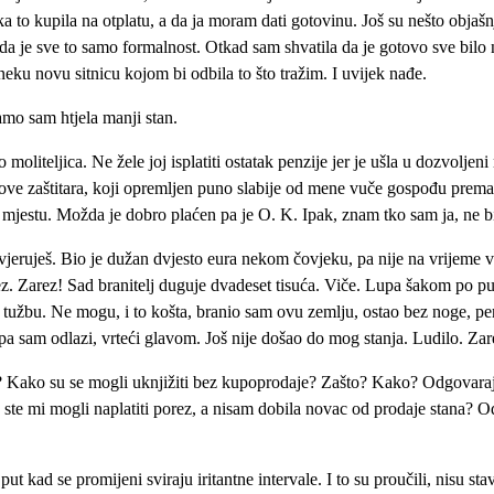
jka to kupila na otplatu, a da ja moram dati gotovinu. Još su nešto objašn
u da je sve to samo formalnost. Otkad sam shvatila da je gotovo sve bilo
neku novu sitnicu kojom bi odbila to što tražim. I uvijek nađe.
Samo sam htjela manji stan.
oliteljica. Ne žele joj isplatiti ostatak penzije jer je ušla u dozvoljeni 
na zove zaštitara, koji opremljen puno slabije od mene vuče gospođu prem
mjestu. Možda je dobro plaćen pa je O. K. Ipak, znam tko sam ja, ne bi
ruješ. Bio je dužan dvjesto eura nekom čovjeku, pa nije na vrijeme vrat
ez. Zarez! Sad branitelj duguje dvadeset tisuća. Viče. Lupa šakom po pult
tužbu. Ne mogu, i to košta, branio sam ovu zemlju, ostao bez noge, pen
idi pa sam odlazi, vrteći glavom. Još nije došao do mog stanja. Ludilo. Za
 stan? Kako su se mogli uknjižiti bez kupoprodaje? Zašto? Kako? Odgovar
o ste mi mogli naplatiti porez, a nisam dobila novac od prodaje stana? 
ut kad se promijeni sviraju iritantne intervale. I to su proučili, nisu st