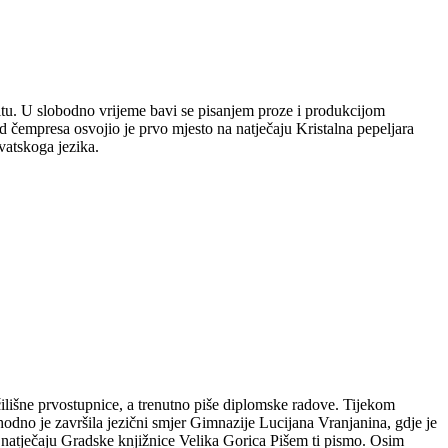
plitu. U slobodno vrijeme bavi se pisanjem proze i produkcijom
 čempresa osvojio je prvo mjesto na natječaju Kristalna pepeljara
vatskoga jezika.
čilišne prvostupnice, a trenutno piše diplomske radove. Tijekom
hodno je završila jezični smjer Gimnazije Lucijana Vranjanina, gdje je
m natječaju Gradske knjižnice Velika Gorica Pišem ti pismo. Osim