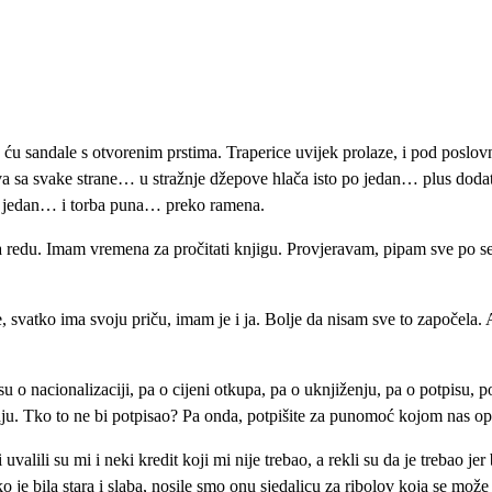
 ću sandale s otvorenim prstima. Traperice uvijek prolaze, i pod poslovn
 dva sa svake strane… u stražnje džepove hlača isto po jedan… plus do
o jedan… i torba puna… preko ramena.
 redu. Imam vremena za pročitati knjigu. Provjeravam, pipam sve po seb
e, svatko ima svoju priču, imam je i ja. Bolje da nisam sve to započela
 su o nacionalizaciji, pa o cijeni otkupa, pa o uknjiženju, pa o potpisu,
u. Tko to ne bi potpisao? Pa onda, potpišite za punomoć kojom nas opun
uvalili su mi i neki kredit koji mi nije trebao, a rekli su da je trebao je
o je bila stara i slaba, nosile smo onu sjedalicu za ribolov koja se može 