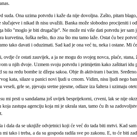
anas.
Od suda. Ona uzima potvrdu i kaže da nije dovoljna. Zašto, pitam blago
 slučajeve i nikad ih nisu uvažili. Banka može slobodno procijeniti i odl
bilo ''moglo je biti drugačije''. Ne može mi više dati potvrdu jer sam je
urvetina, šuška nešto, tko zna što mu tamo laže. Ostat ću bez potvrde i 
mo tako davati i oduzimati. Sad kad je ona već tu, neka i ostane. Mi ćem
vdje će ostati zauvijek, a ja ne mogu do svojeg novca, plaće, stana, živ
tvom u njih dvoje. Uzmem svoju potvrdu i primijetim kako zaštitari idu
 su na redu bombe iz džepa sakoa. Obje ih aktiviram i bacim. Sređeno. L
 prvog kata, silaze u panici novi ljudi u crnom. Vidim, nisu ljudi nego ban
u veseli, grle se, pjevaju sretne pjesme, odlaze iza šaltera i uzimaju ote
 mi prsti u sandalama još uvijek besprijekorni, crveni, lak se nije okr
oja zastupa agenciju koja mi je ukrala stan, tamo ću ih sa zadovoljstvo
t.
a i dala da se uknjiže odvjetnici koji će već do tada biti mrtvi. Kad sam
a mi tako i treba, a da su gospoda radila sve po zakonu. E, to će biti zad