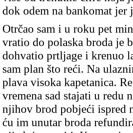
dok odem na bankomat jer j
Otrčao sam i u roku pet mi
vratio do polaska broda je 
dohvatio prtljage i krenuo 
sam plan što reći. Na ulazni
plava visoka kapetanica. R
vremena sad stajati u redu 
njihov brod pobjeći ispred 
ću im unutar broda refundir