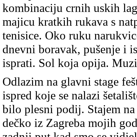
kombinaciju crnih uskih lag
majicu kratkih rukava s nat
tenisice. Oko ruku narukvic
dnevni boravak, pušenje i is
isprati. Sol koja opija. Muzi
Odlazim na glavni stage feš
ispred koje se nalazi šetališ
bilo plesni podij. Stajem n
dečko iz Zagreba mojih godi
zadnji put kad smo se vidjel