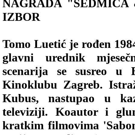
NAGRADA "SEDMICA &
IZBOR
Tomo Luetić je rođen 1984
glavni urednik mjeseč
scenarija se susreo u 
Kinoklubu Zagreb. Istra
Kubus, nastupao u kaz
televiziji. Koautor i g
kratkim filmovima 'Sabon