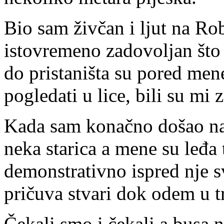
Bio sam živčan i ljut na Rob
istovremeno zadovoljan što
do pristaništa su pored mene
pogledati u lice, bili su mi z
Kada sam konačno došao na 
neka starica a mene su leđa 
demonstrativno ispred nje sv
pričuva stvari dok odem u t
Čekali smo i čekali a busa n