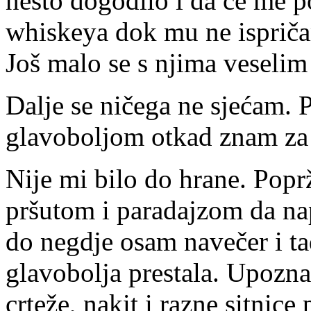
nešto dogodilo i da će me p
whiskeya dok mu ne ispričam
Još malo se s njima veselim
Dalje se ničega ne sjećam.
glavoboljom otkad znam z
Nije mi bilo do hrane. Popr
pršutom i paradajzom da n
do negdje osam navečer i ta
glavobolja prestala. Upozn
crteže, nakit i razne sitnice