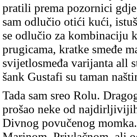
pratili prema pozornici gdje
sam odlučio otići kući, istuš
se odlučio za kombinaciju 
prugicama, kratke smeđe ma
svijetlosmeđa varijanta all 
šank Gustafi su taman našti
Tada sam sreo Rolu. Dragog
prošao neke od najdirljivijih
Divnog povučenog momka. 
Marinom. Privlačnom, ali 