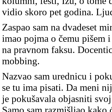
kolumni, fešti, Ižu, o tome 
vidio skoro pet godina. Lju
Zaspao sam na dvadeset min
imao pojma o čemu pišem i 
na pravnom faksu. Docentica
mobbing.
Nazvao sam urednicu i poku
se tu ima pisati. Da meni ni
je pokušavala objasniti svoj
Samo sam razmišljao kako ć