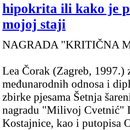
hipokrita ili kako je 
mojoj staji
NAGRADA "KRITIČNA MASA
Lea Čorak (Zagreb, 1997.) z
međunarodnih odnosa i dipl
zbirke pjesama Šetnja šaren
nagradu "Milivoj Cvetnić" D
Kostajnice, kao i putopisa 