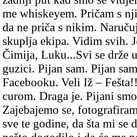
me whiskeyem. Pričam s nji
da ne priča s nikim. Naruču
skuplja ekipa. Vidim svih. J
Čimija, Luku...Svi se drže
guzici. Pijan sam. Pijan sam
Facebooku. Veli Iž – Fešta!
curom. Draga je. Pijani smo 
Zajebajemo se, fotografiram
sve te godine, da šta mi se 