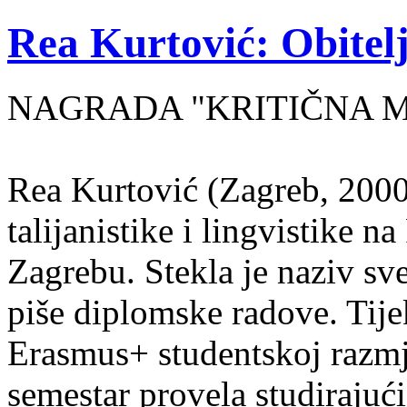
Rea Kurtović: Obitelj
NAGRADA "KRITIČNA MASA
Rea Kurtović (Zagreb, 2000
talijanistike i lingvistike n
Zagrebu. Stekla je naziv sv
piše diplomske radove. Tije
Erasmus+ studentskoj razmj
semestar provela studirajuć