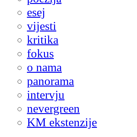
esej
vijesti
kritika
fokus
o nama
panorama
intervju
nevergreen
KM ekstenzije