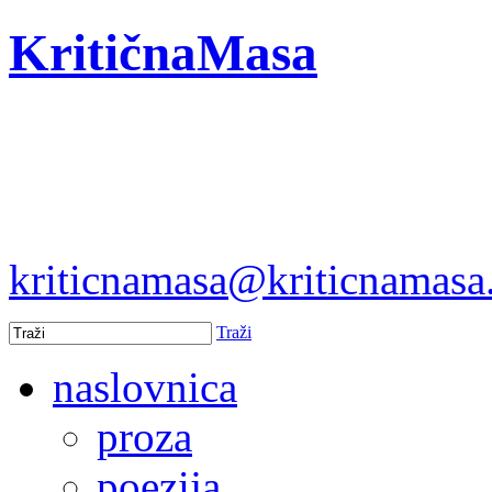
KritičnaMasa
kriticnamasa@kriticnamas
Traži
naslovnica
proza
poezija