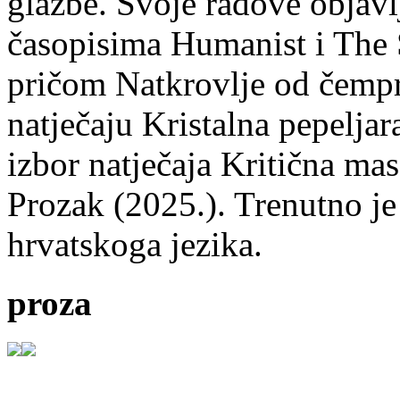
glazbe. Svoje radove objavl
časopisima Humanist i The 
pričom Natkrovlje od čempr
natječaju Kristalna pepeljar
izbor natječaja Kritična mas
Prozak (2025.). Trenutno je
hrvatskoga jezika.
proza