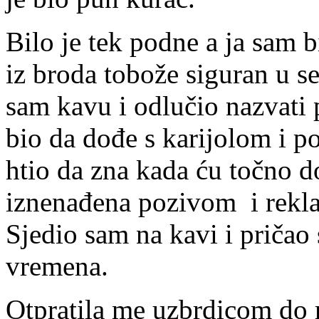
Bilo je tek podne a ja sam 
iz broda tobože siguran u se
sam kavu i odlučio nazvati 
bio da dođe s karijolom i p
htio da zna kada ću točno do
iznenađena pozivom i rekla 
Sjedio sam na kavi i pričao
vremena.
Otpratila me uzbrdicom do 