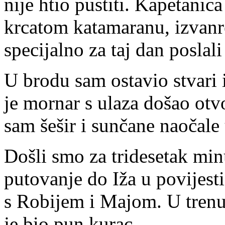
nije htio pustiti. Kapetanic
krcatom katamaranu, izvanre
specijalno za taj dan poslali
U brodu sam ostavio stvari 
je mornar s ulaza došao otv
sam šešir i sunčane naočale
Došli smo za tridesetak min
putovanje do Iža u povijest
s Robijem i Majom. U trenu
je bio pun kurac.