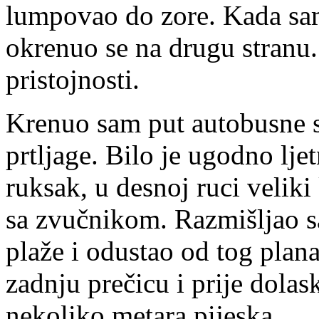
lumpovao do zore. Kada sa
okrenuo se na drugu stranu.
pristojnosti.
Krenuo sam put autobusne st
prtljage. Bilo je ugodno lje
ruksak, u desnoj ruci veliki
sa zvučnikom. Razmišljao sa
plaže i odustao od tog plan
zadnju prečicu i prije dola
nekoliko metara pijeska.