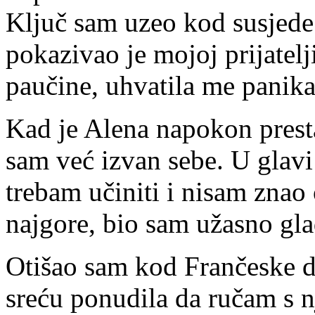
Ključ sam uzeo kod susjede
pokazivao je mojoj prijatelji
paučine, uhvatila me panika
Kad je Alena napokon presta
sam već izvan sebe. U glavi 
trebam učiniti i nisam znao
najgore, bio sam užasno gla
Otišao sam kod Frančeske da
sreću ponudila da ručam s