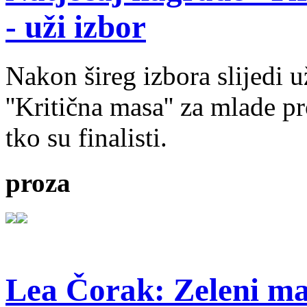
- uži izbor
Nakon šireg izbora slijedi 
''Kritična masa'' za mlade pr
tko su finalisti.
proza
Lea Čorak: Zeleni man