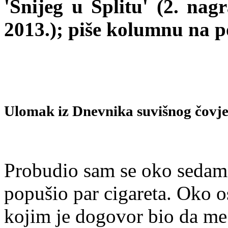
'Snijeg u Splitu' (2. nag
2013.); piše kolumnu na p
Ulomak iz Dnevnika
suvišnog čovj
Probudio sam se oko sedam 
popušio par cigareta. Oko 
kojim je dogovor bio da me 