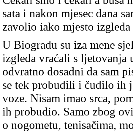
sata i nakon mjesec dana sa
zavolio iako mjesto izgleda
U Biogradu su iza mene sjeli
izgleda vraćali s ljetovanja 
odvratno dosadni da sam pi
se tek probudili i čudilo ih
voze. Nisam imao srca, pomi
ih probudio. Samo zbog ovih
o nogometu, tenisačima, m