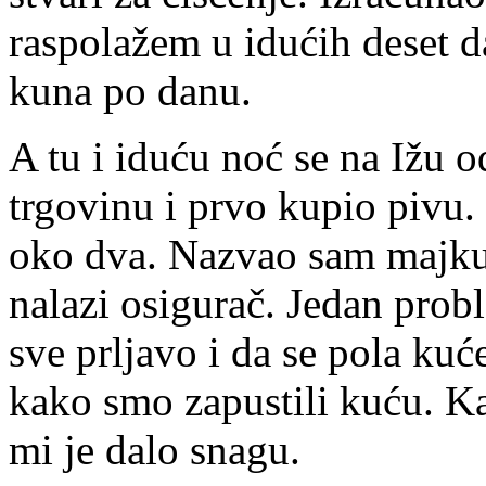
raspolažem u idućih deset d
kuna po danu.
A tu i iduću noć se na Ižu o
trgovinu i prvo kupio pivu.
oko dva. Nazvao sam majku i
nalazi osigurač. Jedan prob
sve prljavo i da se pola kuć
kako smo zapustili kuću. K
mi je dalo snagu.