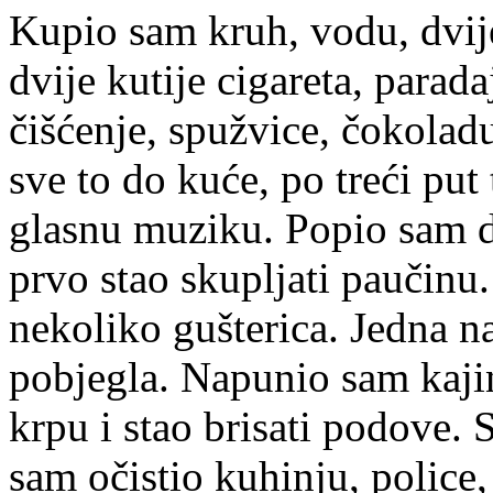
Kupio sam kruh, vodu, dvije
dvije kutije cigareta, parada
čišćenje, spužvice, čokola
sve to do kuće, po treći put
glasnu muziku. Popio sam d
prvo stao skupljati paučinu
nekoliko gušterica. Jedna na
pobjegla. Napunio sam kaj
krpu i stao brisati podove.
sam očistio kuhinju, police,