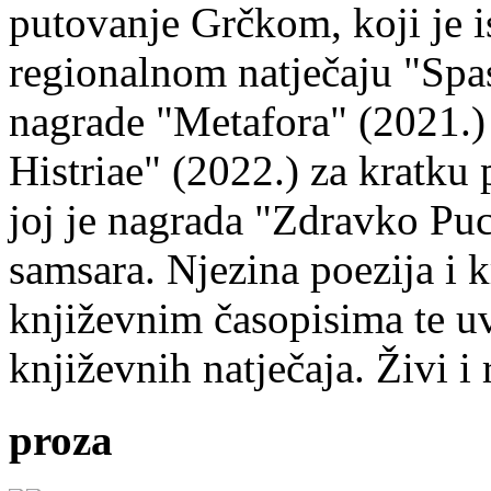
putovanje Grčkom, koji je i
regionalnom natječaju "Spa
nagrade "Metafora" (2021.)
Histriae" (2022.) za kratku
joj je nagrada "Zdravko Puc
samsara. Njezina poezija i k
književnim časopisima te uv
književnih natječaja. Živi i
proza