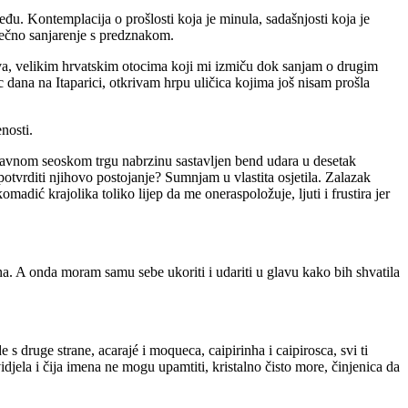
đu. Kontemplacija o prošlosti koja je minula, sadašnjosti koja je
vječno sanjarenje s predznakom.
jeva, velikim hrvatskim otocima koji mi izmiču dok sanjam o drugim
dana na Itaparici, otkrivam hrpu uličica kojima još nisam prošla
nosti.
glavnom seoskom trgu nabrzinu sastavljen bend udara u desetak
potvrditi njihovo postojanje? Sumnjam u vlastita osjetila. Zalazak
adić krajolika toliko lijep da me oneraspoložuje, ljuti i frustira jer
a. A onda moram samu sebe ukoriti i udariti u glavu kako bih shvatila
s druge strane, acarajé i moqueca, caipirinha i caipirosca, svi ti
idjela i čija imena ne mogu upamtiti, kristalno čisto more, činjenica da