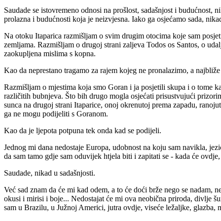
Saudade se istovremeno odnosi na prošlost, sadašnjost i budućnost, ni
prolazna i budućnosti koja je neizvjesna. Iako ga osjećamo sada, nika
Na otoku Itaparica razmišljam o svim drugim otocima koje sam posjetil
zemljama. Razmišljam o drugoj strani zaljeva Todos os Santos, o udal
zaokupljena mislima s kopna.
Kao da neprestano tragamo za rajem kojeg ne pronalazimo, a najbliže 
Razmišljam o mjestima koja smo Goran i ja posjetili skupa i o tome 
različitih bubnjeva. Što bih drugo mogla osjećati prisustvujući prizori
sunca na drugoj strani Itaparice, onoj okrenutoj prema zapadu, ranojuta
ga ne mogu podijeliti s Goranom.
Kao da je ljepota potpuna tek onda kad se podijeli.
Jednog mi dana nedostaje Europa, udobnost na koju sam navikla, jezic
da sam tamo gdje sam oduvijek htjela biti i zapitati se - kada će ovdje, 
Saudade, nikad u sadašnjosti.
Već sad znam da će mi kad odem, a to će doći brže nego se nadam, nedos
okusi i mirisi i boje... Nedostajat će mi ova neobična priroda, divlje 
sam u Brazilu, u Južnoj Americi, jutra ovdje, viseće ležaljke, glazba, mo