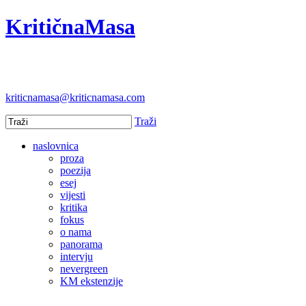
KritičnaMasa
kriticnamasa@kriticnamasa.com
Traži
naslovnica
proza
poezija
esej
vijesti
kritika
fokus
o nama
panorama
intervju
nevergreen
KM ekstenzije