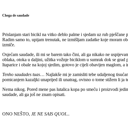
Chega de saudade
Prislanjam stari bicikl na vitko deblo palme i sjedam uz rub pješčane 
Radim samo to, upijam trenutak, ne izmišljam zadatke koje moram obav
izmiče.
Osjećam saudade, ili mi se barem tako čini, ali ga nikako ne uspijeva
oblaka, otoka u daljini, užitka vožnje biciklom u sumrak dok se grad p
Itaparice i obale na kojoj sjedim, gotovo je cijeli obavijen maglom, a 
Tenho saudades tuas
… Najlakše mi je zamisliti tebe udaljenog tisuć
pomicanjem kazaljki unaprijed ili unatrag, ovisno o tome stižem li ja teb
Nema nikog. Pored mene pas lutalica kopa po smeću i proizvodi jedine 
saudade, ali ga još ne znam opisati.
ONO NEŠTO,
JE NE SAIS QUOI
...