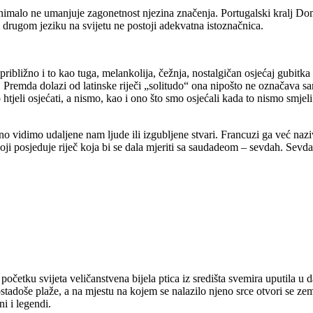
 nimalo ne umanjuje zagonetnost njezina značenja. Portugalski kralj Dom 
 drugom jeziku na svijetu ne postoji adekvatna istoznačnica.
ribližno i to kao tuga, melankolija, čežnja, nostalgičan osjećaj gubitk
ti. Premda dolazi od latinske riječi „solitudo“ ona nipošto ne označava
htjeli osjećati, a nismo, kao i ono što smo osjećali kada to nismo smjeli
no vidimo udaljene nam ljude ili izgubljene stvari. Francuzi ga već naz
koji posjeduje riječ koja bi se dala mjeriti sa saudadeom – sevdah. Sevd
četku svijeta veličanstvena bijela ptica iz središta svemira uputila 
postadoše plaže, a na mjestu na kojem se nalazilo njeno srce otvori se ze
ni i legendi.