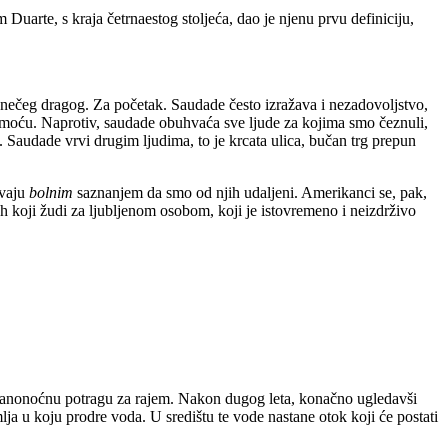
Duarte, s kraja četrnaestog stoljeća, dao je njenu prvu definiciju,
a nečeg dragog. Za početak. Saudade često izražava i nezadovoljstvo,
 samoću. Naprotiv, saudade obuhvaća sve ljude za kojima smo čeznuli,
. Saudade vrvi drugim ljudima, to je krcata ulica, bučan trg prepun
ivaju
bolnim
saznanjem da smo od njih udaljeni. Amerikanci se, pak,
ah koji žudi za ljubljenom osobom, koji je istovremeno i neizdrživo
u danonoćnu potragu za rajem. Nakon dugog leta, konačno ugledavši
mlja u koju prodre voda. U središtu te vode nastane otok koji će postati