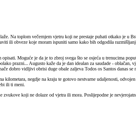
plaže. Na toplom večernjem vjetru koji ne prestaje puhati otkako je u B
iti ili obveze koje moram ispuniti samo kako bih odgodila razmišljanje 
m opisati. Moguće je da je to zbroj svega što se osjeća u trenucima pop
olako prazni... Augusto kaže da je dan idealan za saudade - oblačan, vje
inače dobro vidljivi obrisi duge obale zaljeva Todos os Santos danas se n
ama kilometara, negdje na kraju te gotovo nestvarne udaljenosti, odvoj
i ili ti meni.
zvukove koji ne dolaze od vjetra ili mora. Poslijepodne je nevjerojatno 