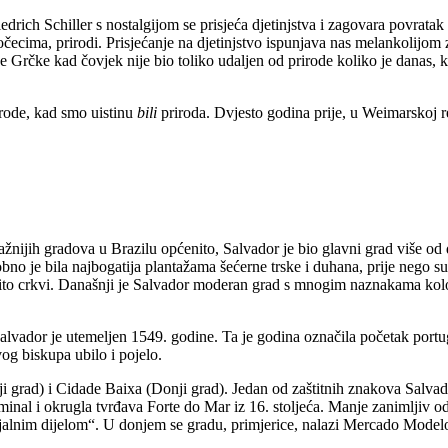
drich Schiller s nostalgijom se prisjeća djetinjstva i zagovara povratak 
čecima, prirodi. Prisjećanje na djetinjstvo ispunjava nas melankolijom
ke Grčke kad čovjek nije bio toliko udaljen od prirode koliko je danas, k
rirode, kad smo uistinu
bili
priroda. Dvjesto godina prije, u Weimarskoj r
ažnijih gradova u Brazilu općenito, Salvador je bio glavni grad više od 
obno je bila najbogatija plantažama šećerne trske i duhana, prije nego 
ito crkvi. Današnji je Salvador moderan grad s mnogim naznakama kolon
Salvador je utemeljen 1549. godine. Ta je godina označila početak portu
og biskupa ubilo i pojelo.
ji grad) i Cidade Baixa (Donji grad). Jedan od zaštitnih znakova Salvad
nal i okrugla tvrđava Forte do Mar iz 16. stoljeća. Manje zanimljiv od go
ijalnim dijelom“. U donjem se gradu, primjerice, nalazi Mercado Modelo