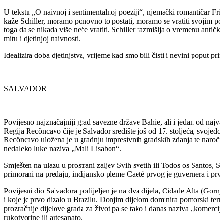
U tekstu „O naivnoj i sentimentalnoj poeziji“, njemački romantičar Frie
kaže Schiller, moramo ponovno to postati, moramo se vratiti svojim po
toga da se nikada više neće vratiti. Schiller razmišlja o vremenu antič
mitu i djetinjoj naivnosti.
Idealizira doba djetinjstva, vrijeme kad smo bili čisti i nevini poput p
SALVADOR
Povijesno najznačajniji grad savezne države Bahie, ali i jedan od najv
Regija Recôncavo čije je Salvador središte još od 17. stoljeća, svojed
Recôncavo uložena je u gradnju impresivnih gradskih zdanja te naroč
nedaleko luke naziva „Mali Lisabon“.
Smješten na ulazu u prostrani zaljev Svih svetih ili Todos os Santos, 
primorani na predaju, indijansko pleme Caeté prvog je guvernera i prv
Povijesni dio Salvadora podijeljen je na dva dijela, Cidade Alta (Gorn
i koje je prvo dizalo u Brazilu. Donjim dijelom dominira pomorski termi
prozračnije dijelove grada za život pa se tako i danas naziva „komerc
rukotvorine ili artesanato.