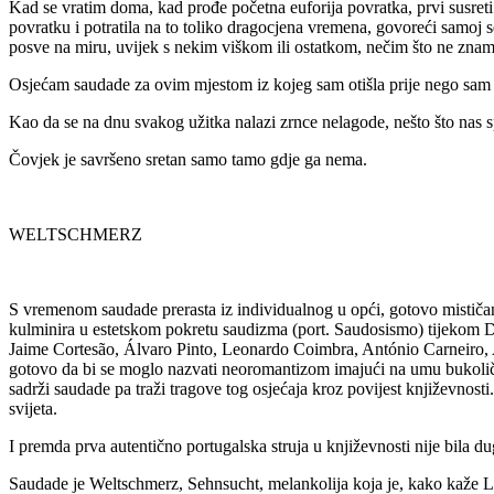
Kad se vratim doma, kad prođe početna euforija povratka, prvi susreti
povratku i potratila na to toliko dragocjena vremena, govoreći samoj s
posve na miru, uvijek s nekim viškom ili ostatkom, nečim što ne znam 
Osjećam saudade za ovim mjestom iz kojeg sam otišla prije nego sam 
Kao da se na dnu svakog užitka nalazi zrnce nelagode, nešto što nas s
Čovjek je savršeno sretan samo tamo gdje ga nema.
WELTSCHMERZ
S vremenom saudade prerasta iz individualnog u opći, gotovo mističan 
kulminira u estetskom pokretu saudizma (port. Saudosismo) tijekom Dru
Jaime Cortesão, Álvaro Pinto, Leonardo Coimbra, António Carneiro, A
gotovo da bi se moglo nazvati neoromantizom imajući na umu bukoličnu
sadrži saudade pa traži tragove tog osjećaja kroz povijest književnos
svijeta.
I premda prva autentično portugalska struja u književnosti nije bila dug
Saudade je Weltschmerz, Sehnsucht, melankolija koja je, kako kaže L