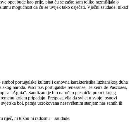
e opet bude kao prije, pitat ću se zašto sam toliko razmišljala o
loslutnu mogućnost da ću se uvijek tako osjećati. Vječni saudade, nikad
 simbol portugalske kulture i osnovna karakteristika luzitanskog duha
lskog naroda. Pisci tzv. portugalske renesanse, Teixeira de Pascoaes,
opisa “Águia”. Saudizam je bio naročito pjesnički pokret kojeg
remenu kojem pripadaju. Pretpostavlja da svijet u svojoj osnovi
 svjetska bol, patnja uzrokovana nesavršenim stanjem nas samih ili
tu riječ, ni tužnu ni radosnu – saudade.