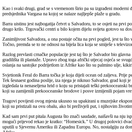
Kao i svaki drugi, grad se s vremenom širio pa su izgrađeni moderni d
predsjednika Vargasa na kojoj se nalaze najljepše plaže u gradu.
Barra uistinu jest najbogatija četvrt u Salvadoru, to se osjeti na prv
drugo krilo. Trgovački centri u bilo kojem dijelu svijeta gotovo su dos
Zanimljivost Salvadora, a ona postaje očita na prvi pogled, jest ta što
Točno, premda se to ne odnosi na bijela lica koja se smiješe s televizor
Razlog prevlasti crnačke populacije jest taj što je Salvador bio glavna 
gradilišta ili plantaže. Upravo zbog toga afrički utjecaj osjeća se sv
oslanja na sastojke podrijetlom iz Afrike kao što su palmino ulje, kik
Svjetionik Feral do Barra točka je koja dijeli ocean od zaljeva. Prije 
Tek šesnaest godina poslije, iza njega je niknuo Salvador, grad koji j
izgledala ta nenaseljena hrid o koju su pristajali teški prekooceans
koji su zamijenili prekooceanske brodove i posve izmijenili pojam vre
Tragovi povijesti ovog mjesta ukusno su upakirani u muzejske ekspona
koji su pristizali na ovu obalu, ako bi preživjeli put, i njihovim životima
Kad sam prvi put pitala Augusta što znači saudade, naišavši na nju is
mogući prijevod rekao je kratko: “Homesick.” U drugoj polovici dvade
uputili u Sjevernu Ameriku ili Zapadnu Europu. No, nostalgiju za domov