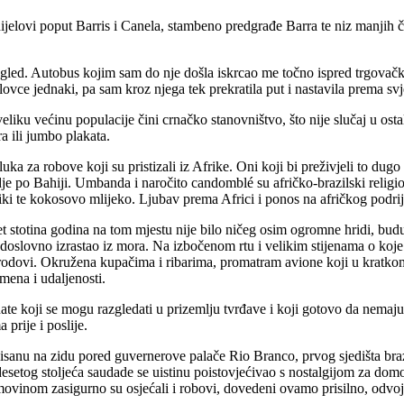
ijelovi poput Barris i Canela, stambeno predgrađe Barra te niz manjih č
i pogled. Autobus kojim sam do nje došla iskrcao me točno ispred trgova
lovce jednaki, pa sam kroz njega tek prekratila put i nastavila prema sv
 veliku većinu populacije čini crnačko stanovništvo, što nije slučaj u ost
a ili jumbo plakata.
luka za robove koji su pristizali iz Afrike. Oni koji bi preživjeli to du
ugdje po Bahiji. Umbanda i naročito candomblé su afričko-brazilski reli
iriki te kokosovo mlijeko. Ljubav prema Africi i ponos na afričkog podri
pet stotina godina na tom mjestu nije bilo ničeg osim ogromne hridi, bud
e doslovno izrastao iz mora. Na izbočenom rtu i velikim stijenama o koj
ki brodovi. Okružena kupačima i ribarima, promatram avione koji u kra
mena i udaljenosti.
te koji se mogu razgledati u prizemlju tvrđave i koji gotovo da nemaju 
 prije i poslije.
pisanu na zidu pored guvernerove palače Rio Branco, prvog sjedišta bra
setog stoljeća saudade se uistinu poistovjećivao s nostalgijom za dom
inom zasigurno su osjećali i robovi, dovedeni ovamo prisilno, odvojeni 