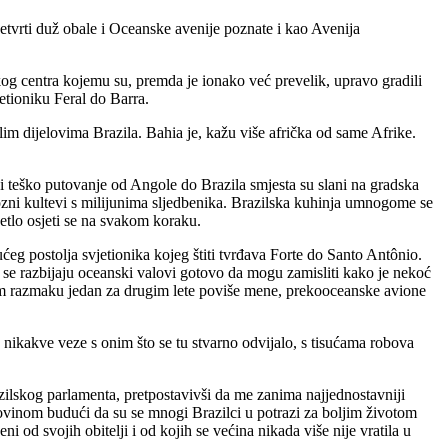
etvrti duž obale i Oceanske avenije poznate i kao Avenija
čkog centra kojemu su, premda je ionako već prevelik, upravo gradili
jetioniku Feral do Barra.
alim dijelovima Brazila. Bahia je, kažu više afrička od same Afrike.
go i teško putovanje od Angole do Brazila smjesta su slani na gradska
giozni kultevi s milijunima sljedbenika. Brazilska kuhinja umnogome se
jetlo osjeti se na svakom koraku.
ućeg postolja svjetionika kojeg štiti tvrđava Forte do Santo Antônio.
e se razbijaju oceanski valovi gotovo da mogu zamisliti kako je nekoć
tkom razmaku jedan za drugim lete poviše mene, prekooceanske avione
nikakve veze s onim što se tu stvarno odvijalo, s tisućama robova
zilskog parlamenta, pretpostavivši da me zanima najjednostavniji
ovinom budući da su se mnogi Brazilci u potrazi za boljim životom
od svojih obitelji i od kojih se većina nikada više nije vratila u