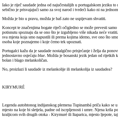
Iako je riječ saudade jedna od najučestalijih u portugalskom jeziku to
sebično je prisvajajući samo za svoj narod i tvrdeći kako ni na jednom
Možda je bio u pravu, možda je baš zato ne uspijevam shvatiti.
Koncept te značenjima bogate riječi očigledno se može prevesti samo p
potisnutu spoznaju da se ono što je izgubljeno više nikada neće vrati
sva mjesta koja smo napustili ili prema kojima idemo, sve ono što smo 
osoba koje poznajemo i koje ćemo tek upoznati.
Portugalci kažu da je saudade nostalgično prisjećanje i želja da ponov
jednostavno osjećaju
blue
. Možda je bosanski jezik jedan od rijetkih 
bolan i blago melankoličan.
No, proizlazi li saudade iz melankolije ili melankolija iz saudadea?
KIRYMURÉ
Legenda autohtonog indijanskog plemena Tupinambá priča kako se u po
mjesto na koje bi sletjela, padne od iscrpljenosti i umre. Njena krila 
kraljicom svih drugih otoka - Kirymuré ili Itaparica, mjesto ljepote, taj