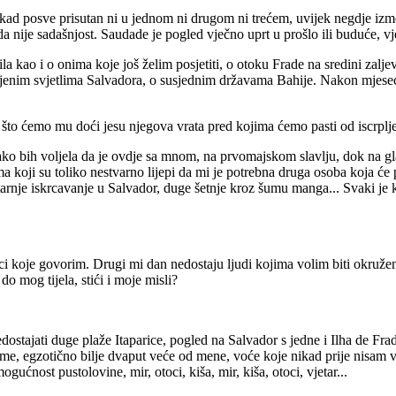
kad posve prisutan ni u jednom ni drugom ni trećem, uvijek negdje izme
da nije sadašnjost. Saudade je pogled vječno uprt u prošlo ili buduće, 
a kao i o onima koje još želim posjetiti, o otoku Frade na sredini zal
jenim svjetlima Salvadora, o susjednim državama Bahije. Nakon mjesec 
što ćemo mu doći jesu njegova vrata pred kojima ćemo pasti od iscrplje
kako bih voljela da je ovdje sa mnom, na prvomajskom slavlju, dok na 
ma koji su toliko nestvarno lijepi da mi je potrebna druga osoba koja će 
rnje iskrcavanje u Salvador, duge šetnje kroz šumu manga... Svaki je kom
i koje govorim. Drugi mi dan nedostaju ljudi kojima volim biti okružen
do mog tijela, stići i moje misli?
tajati duge plaže Itaparice, pogled na Salvador s jedne i Ilha de Frade 
šume, egzotično bilje dvaput veće od mene, voće koje nikad prije nisam v
gućnost pustolovine, mir, otoci, kiša, mir, kiša, otoci, vjetar...