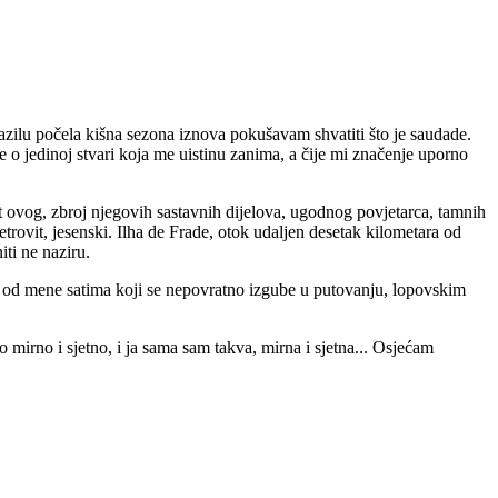
razilu počela kišna sezona iznova pokušavam shvatiti što je saudade.
o jedinoj stvari koja me uistinu zanima, a čije mi značenje uporno
ut ovog, zbroj njegovih sastavnih dijelova, ugodnog povjetarca, tamnih
trovit, jesenski. Ilha de Frade, otok udaljen desetak kilometara od
iti ne naziru.
en od mene satima koji se nepovratno izgube u putovanju, lopovskim
mirno i sjetno, i ja sama sam takva, mirna i sjetna... Osjećam