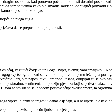
 s dragim osobama, kad ponovno počnem raditi isti dosadni posao, kad sv
ebi da sam to učinila kako bih shvatila saudade, odbijajući prihvatiti z
kamo smjestiti, kako objasniti.
uopće na njega stigla.
prječava da se prepustimo u potpunosti.
osjećaj, vezujući čovjeka uz Boga, svijet, svemir, vanzemaljsko... Kao
gog svjetskog rata kad se tvrdilo da upravo u njemu leži tajna portuga
ntónio Sérgio te naposljetku Fernando Pessoa, okupljali su se oko čas
, pastoralnu, sentimentalnu poeziju pjesnika koji se jedva snalaze u v
ti. U tom se smislu sa saudadeom poistovjećuje Weltschmerz, ta ogromna
oga vijeka, njezini se tragovi i danas osjećaju, a u naslijeđe je ostavila 
eopardi, najuzvišeniji među ljudskim osjećajima.