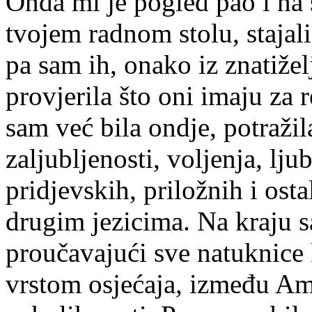
Onda mi je pogled pao i na 
tvojem radnom stolu, stajali
pa sam ih, onako iz znatižel
provjerila što oni imaju za 
sam već bila ondje, potražil
zaljubljenosti, voljenja, lju
pridjevskih, priložnih i ost
drugim jezicima. Na kraju 
proučavajući sve natuknice
vrstom osjećaja, između Amo