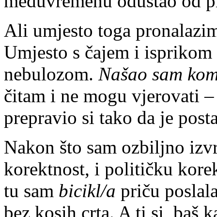
međuvremenu odustao od pr
Ali umjesto toga pronalazi
Umjesto s čajem i ispriko
nebulozom.
Našao sam kom
čitam i ne mogu vjerovati 
prepravio si tako da je post
Nakon što sam ozbiljno izvri
korektnost, i političku kore
tu sam
bicikl/a
priču poslala
bez kosih crta. A ti si, baš 