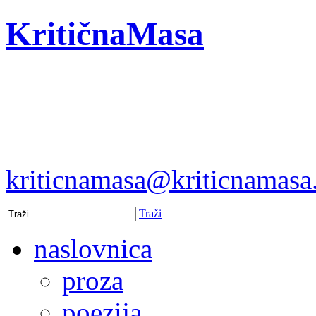
KritičnaMasa
kriticnamasa@kriticnamas
Traži
naslovnica
proza
poezija