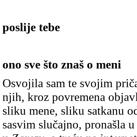
poslije tebe
ono
sve
što
zna
š o
meni
Osvojila sam te svojim prič
njih, kroz povremena objavlj
sliku mene, sliku satkanu od 
sasvim slučajno, pronašla 