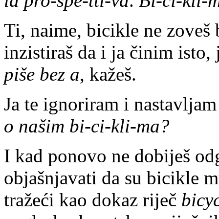
la pro-spe-tti-va
.
Bi-ci-kli-
Ti, naime, bicikle ne zoveš
inzistiraš da i ja činim isto,
piše bez a
, kažeš.
Ja te ignoriram i nastavljam 
o našim bi-ci-kli-ma?
I kad ponovo ne dobiješ odg
objašnjavati da su bicikle 
tražeći kao dokaz riječ
bicy