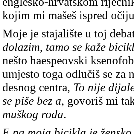
englesko-hrvatskom riječni
kojim mi mašeš ispred očiju
Moje je stajalište u toj deb
dolazim,
tamo se kaže bicik
nešto haespeovski ksenofobn
umjesto toga odlučiš se za n
desnog centra,
To nije dijale
se piše bez a
, govoriš mi ta
muškog roda
.
E pa moja bicikla je žensko