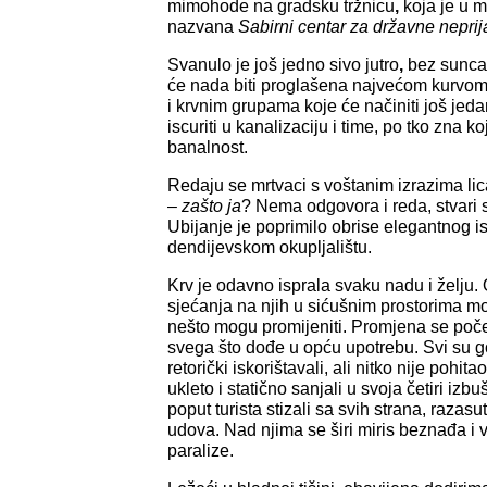
mimohode na gradsku tržnicu
,
koja je u 
nazvana
Sabirni centar za državne neprij
Svanulo je još jedno sivo jutro
,
bez sunca.
će nada biti proglašena najvećom kurvom
i krvnim grupama koje će načiniti još jedan
iscuriti u kanalizaciju i time, po tko zna ko
banalnost.
Redaju se mrtvaci s voštanim izrazima lic
–
zašto ja
? Nema odgovora i reda, stvari
Ubijanje je poprimilo obrise elegantnog is
dendijevskom okupljalištu.
Krv je odavno isprala svaku nadu i želju. O
sjećanja na njih u sićušnim prostorima mo
nešto mogu promijeniti. Promjena se počel
svega što dođe u opću upotrebu. Svi su govo
retorički iskorištavali, ali nitko nije pohitao
ukleto i statično sanjali u svoja četiri izb
poput turista stizali sa svih strana, razasu
udova. Nad njima se širi miris beznađa i v
paralize.