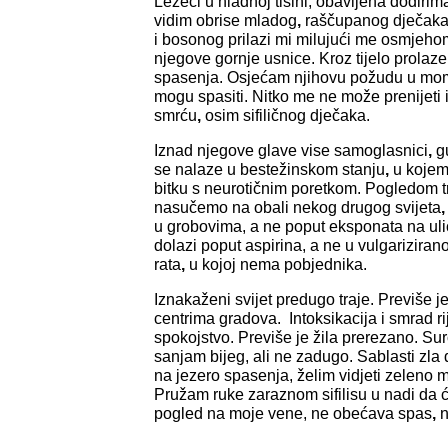
Ležeći u hladnoj tišini, obavijena dodirima
vidim obrise mladog
,
raščupanog dječaka.
i bosonog prilazi mi milujući me osmjeho
njegove gornje usnice. Kroz tijelo prolaz
spasenja. Osjećam njihovu požudu u mom
mogu spasiti. Nitko me ne može prenijeti i
smrću
,
osim sifiličnog dječaka.
Iznad njegove glave vise samoglasnici
,
gu
se nalaze u bestežinskom stanju
,
u kojem 
bitku s neurotičnim poretkom. Pogledom 
nasučemo na obali nekog drugog svijeta
,
u grobovima, a ne poput eksponata na ul
dolazi poput aspirina, a ne u vulgariziran
rata
,
u kojoj nema pobjednika.
Iznakaženi svijet predugo traje. Previše j
centrima gradova. Intoksikacija i smrad rij
spokojstvo. Previše je žila prerezano. Sur
sanjam bijeg, ali ne zadugo. Sablasti zla 
na jezero spasenja, želim vidjeti zeleno m
Pružam ruke zaraznom sifilisu u nadi da će
pogled na moje vene, ne obećava spas
,
n