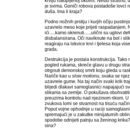
krvlju natopljenoj okolini. Nešto strašno,
je svima. Goniči robova postadoše lovci na
duša. Ima li kraja?
Podno nožnih prstiju i kurjih očiju pustinj
uzavrelo meso koje prijeti raspadanjem. 
ići….kamo okrenuti…..ulični su uglovi defo
disbalansirana. Oči naviknute na bol i sl
reagiraju na lokvice krvi i tjelesa koja vis
grada.
Destrukcija je postala konstrukcija. Tako
pogled rukama, skreće glavu u drugu stra
otrgnuti demonskoj smrti koju gleda u r
Nariče kao u
slow motionu
, svaka se njez
uzavrele gume. Na taj način svaki krik traj
blijedi dlakavi samoglasnici napajajući s
slikama sa zemlje.
O
pokušava obuhvatiti
preuzima kontrolu nad njezinom rikom. U
zvukova lomi se stvarnost na tisuću način
Poput vojne ophodnje u raciji samoglasni
spremajući je u zakutke minijaturnih oblina
spodobe odnijeti patnju sa ženinog krika? 
sina?