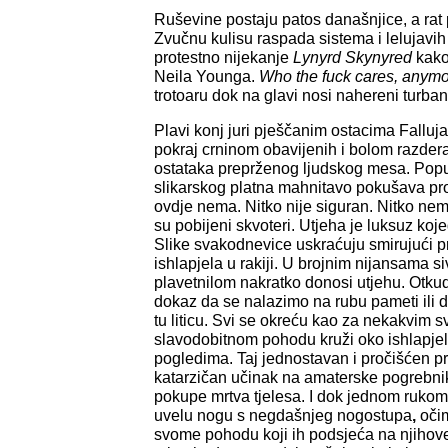
Ruševine postaju patos današnjice, a rat 
Zvučnu kulisu raspada sistema i lelujavi
protestno nijekanje
Lynyrd Skynyred
kako
Neila Younga.
Who the fuck cares, anymo
trotoaru dok na glavi nosi nahereni turban
Plavi konj juri pješčanim ostacima Falluj
pokraj crninom obavijenih i bolom razdera
ostataka preprženog ljudskog mesa. Popu
slikarskog platna mahnitavo pokušava pron
ovdje nema. Nitko nije siguran. Nitko nem
su pobijeni skvoteri. Utjeha je luksuz kojeg
Slike svakodnevice uskraćuju smirujući pr
ishlapjela u rakiji. U brojnim nijansama si
plavetnilom nakratko donosi utjehu. Otku
dokaz da se nalazimo na rubu pameti ili 
tu liticu. Svi se okreću kao za nekakvim s
slavodobitnom pohodu kruži oko ishlapjel
pogledima. Taj jednostavan i pročišćen p
katarzičan učinak na amaterske pogrebnike
pokupe mrtva tjelesa. I dok jednom ruko
uvelu nogu s negdašnjeg nogostupa
,
očim
svome pohodu koji ih podsjeća na njihov