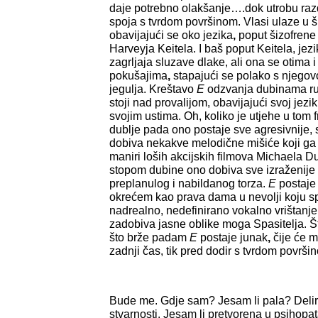
daje potrebno olakšanje….dok utrobu razd
spoja s tvrdom površinom. Vlasi ulaze u 
obavijajući se oko jezika
,
poput šizofrene
Harveyja Keitela. I baš poput Keitela, jezi
zagrljaja sluzave dlake, ali ona se otima 
pokušajima
,
stapajući se polako s njego
jegulja. Kreštavo
E
odzvanja dubinama ru
stoji nad provalijom, obavijajući svoj jezi
svojim ustima. Oh, koliko je utjehe u tom
dublje pada ono postaje sve agresivnije,
dobiva nekakve melodične mišiće koji ga č
maniri loših akcijskih filmova Michaela 
stopom dubine ono dobiva sve izraženije 
preplanulog i nabildanog torza.
E
postaje
okrećem kao prava dama u nevolji koju spa
nadrealno, nedefinirano vokalno vrištanje. 
zadobiva jasne oblike moga Spasitelja. Što
što brže padam
E
postaje junak
,
čije će m
zadnji čas, tik pred dodir s tvrdom površi
Bude me. Gdje sam? Jesam li pala? Delirij
stvarnosti. Jesam li pretvorena u psihopat