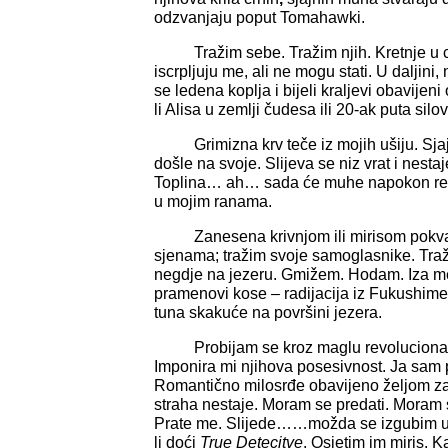
odzvanjaju poput Tomahawki.
Tražim sebe. Tražim njih. Kretnje u c
iscrpljuju me, ali ne mogu stati. U daljini,
se ledena koplja i bijeli kraljevi obavij
li Alisa u zemlji čudesa ili 20-ak puta silo
Grimizna krv teče iz mojih ušiju. Sj
došle na svoje. Slijeva se niz vrat i nest
Toplina… ah… sada će muhe napokon resta
u mojim ranama.
Zanesena krivnjom ili mirisom pokvar
sjenama; tražim svoje samoglasnike. Traž
negdje na jezeru. Gmižem. Hodam. Iza men
pramenovi kose – radijacija iz Fukushime
tuna skakuće na površini jezera.
Probijam se kroz maglu revolucionarnos
Imponira mi njihova posesivnost. Ja sam 
Romantično milosrđe obavijeno željom za
straha nestaje. Moram se predati. Moram st
Prate me. Slijede……možda se izgubim u
li doći
True Detecitve
. Osjetim im miris. Ka