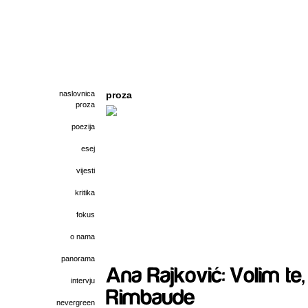
naslovnica
proza
proza
poezija
esej
vijesti
kritika
fokus
o nama
panorama
intervju
nevergreen