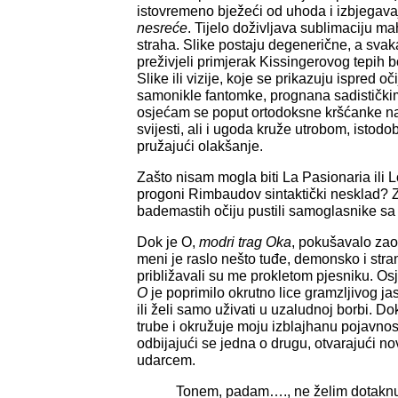
istovremeno bježeći od uhoda i izbjegava
nesreće
. Tijelo doživljava sublimaciju ma
straha. Slike postaju degenerične, a svaka
preživjeli primjerak Kissingerovog tepih 
Slike ili vizije, koje se prikazuju ispred o
samonikle fantomke, prognana sadističk
osjećam se poput ortodoksne kršćanke n
svijesti, ali i ugoda kruže utrobom, istodo
pružajući olakšanje.
Zašto nisam mogla biti La Pasionaria ili 
progoni Rimbaudov sintaktički nesklad? Z
bademastih očiju pustili samoglasnike sa
Dok je O,
modri trag Oka
, pokušavalo zaok
meni je raslo nešto tuđe, demonsko i stra
približavali su me prokletom pjesniku. Os
O
je poprimilo okrutno lice gramzljivog jas
ili želi samo uživati u uzaludnoj borbi. 
trube i okružuje moju izblajhanu pojavnos
odbijajući se jedna o drugu, otvarajući n
udarcem.
Tonem, padam…., ne želim dotaknuti