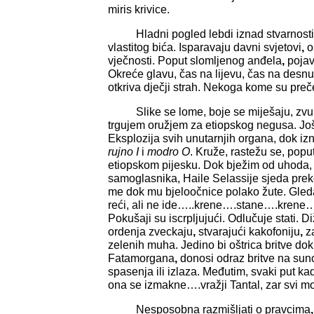
miris krivice.
Hladni pogled lebdi iznad stvarnosti. I
vlastitog bića. Isparavaju davni svjetovi
,
o
vječnosti. Poput slomljenog anđela
,
pojava
Okreće glavu, čas na lijevu, čas na desn
otkriva dječji strah. Nekoga kome su preč
Slike se lome, boje se miješaju, zvu
trgujem oružjem za etiopskog negusa. Jo
Eksplozija svih unutarnjih organa, dok iz
rujno I
i
modro O
. Kruže, rastežu se, pop
etiopskom pijesku. Dok bježim od uhoda, 
samoglasnika, Haile Selassije sjeda prek
me dok mu bjeloočnice polako žute. Gled
reći, ali ne ide…..krene….stane….krene
Pokušaji su iscrpljujući. Odlučuje stati. 
ordenja zveckaju
,
stvarajući kakofoniju
,
za
zelenih muha. Jedino bi oštrica britve dok
Fatamorgana
,
donosi odraz britve na sun
spasenja ili izlaza. Međutim, svaki put k
ona se izmakne….vražji Tantal, zar svi m
Nesposobna razmišljati o pravcima
,