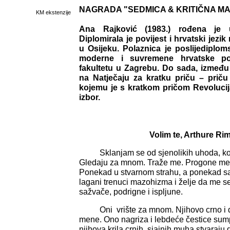
NAGRADA "SEDMICA & KRITIČNA M
KM ekstenzije
Ana Rajković (1983.) rođena je
Diplomirala je povijest i hrvatski jezi
u Osijeku. Polaznica je poslijediplo
moderne i suvremene hrvatske pov
fakultetu u Zagrebu. Do sada, između 
na Natječaju za kratku priču – priču
kojemu je s kratkom pričom Revolucij
izbor.
Volim te, Arthure R
Sklanjam se od sjenolikih uhoda, koje
Gledaju za mnom. Traže me. Progone me.
Ponekad u stvarnom strahu, a ponekad sa
lagani trenuci mazohizma i želje da me 
sažvače, podrigne i ispljune.
Oni vrište za mnom. Njihovo crno i d
mene. Ono nagriza i lebdeće čestice sum
njihova krila crnih
,
sjajnih muha stvaraju 