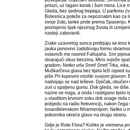
prilazi
,
uz lagani korak i šum mora. Lice mu
Gleda
,
bez ijednog treptaja. U parfemu zv
Bolesnica poteže za nepoznatim kao za l
svoje žute
,
tanke prste prema Spasenju. K
promijenio tijek njezinog života ili izmijen
nastoji zaboraviti.
Zrake uzavrelog sunca probijaju se kroz ka
jauka ponovno zadobivaju formu stvarnosti
ostavivši me nasred Fallujaha. Sivi pijesa
stvarajući okus benzina. Miris svježe spa
gradom. Netko urla
Smrt! Smrt!
Trka, vika
Muškarčeva glava bez tijela leži ispred 
piše
Pri kupovini mislite svojom glavom
. 
nadvijaju se nad leševe. Dječak
,
obučen u
zuri u spaljenu gumu. Dok gleda, ne diše.
nazire se noga, a onda i rastrgano tijelo 
u vlastitom krvnom soku dok snage reda o
pobjedu na radio frekvenciji
,
nakon čega s
losanđelenskom filharmonijom. Netko u m
pokornika okreće glavu na drugu stranu.
Gdje je Rote Flora? Koliko je vremena pot