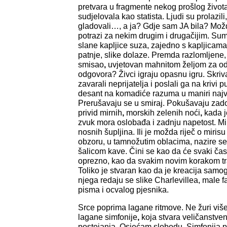
pretvara u fragmente nekog prošlog život
sudjelovala kao statista. Ljudi su prolazili, l
gladovali…, a ja? Gdje sam JA bila? Mo
potrazi za nekim drugim i drugačijim. Sumn
slane kapljice suza, zajedno s kapljicama
patnje, slike dolaze. Premda razlomljene
smisao
,
uvjetovan mahnitom željom za od
odgovora? Živci igraju opasnu igru. Skrivaj
zavarali neprijatelja i poslali ga na krivi p
desant na komadiće razuma u maniri najve
Prerušavaju se u smiraj. Pokušavaju zado
privid mirnih
,
morskih zelenih noći
,
kada j
zvuk mora oslobađa i zadnju napetost. Mir
nosnih šupljina. Ili je možda riječ o miris
obzoru, u tamnožutim oblacima, nazire se
šalicom kave. Čini se kao da će svaki čas 
oprezno, kao da svakim novim korakom tr
Toliko je stvaran kao da je kreacija samo
njega redaju se slike Charlevillea, male f
pisma i ocvalog pjesnika.
Srce poprima lagane ritmove. Ne žuri više
lagane simfonije
,
koja stvara veličanstve
postojanja. Osjećam slobodu. Simfonija p