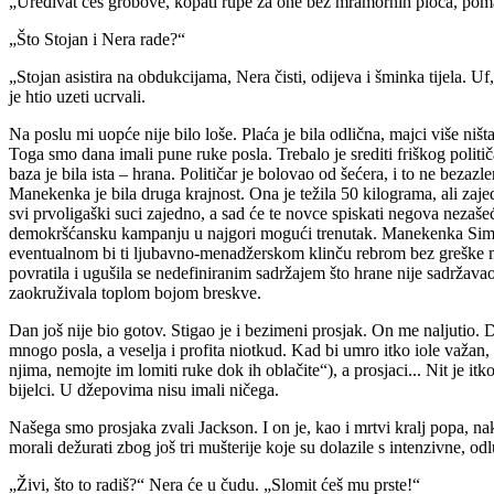
„Uređivat ćeš grobove, kopati rupe za one bez mramornih ploča, poma
„Što Stojan i Nera rade?“
„Stojan asistira na obdukcijama, Nera čisti, odijeva i šminka tijela. 
je htio uzeti ucrvali.
Na poslu mi uopće nije bilo loše. Plaća je bila odlična, majci više niš
Toga smo dana imali pune ruke posla. Trebalo je srediti friškog politič
baza je bila ista – hrana. Političar je bolovao od šećera, i to ne beza
Manekenka je bila druga krajnost. Ona je težila 50 kilograma, ali zaje
svi prvoligaški suci zajedno, a sad će te novce spiskati negova nezaše
demokršćansku kampanju u najgori mogući trenutak. Manekenka Simke bi
eventualnom bi ti ljubavno-menadžerskom klinču rebrom bez greške mo
povratila i ugušila se nedefiniranim sadržajem što hrane nije sadržav
zaokruživala toplom bojom breskve.
Dan još nije bio gotov. Stigao je i bezimeni prosjak. On me naljutio.
mnogo posla, a veselja i profita niotkud. Kad bi umro itko iole važan, k
njima, nemojte im lomiti ruke dok ih oblačite“), a prosjaci... Nit je it
bijelci. U džepovima nisu imali ničega.
Našega smo prosjaka zvali Jackson. I on je, kao i mrtvi kralj popa, na
morali dežurati zbog još tri mušterije koje su dolazile s intenzivne,
„Živi, što to radiš?“ Nera će u čudu. „Slomit ćeš mu prste!“