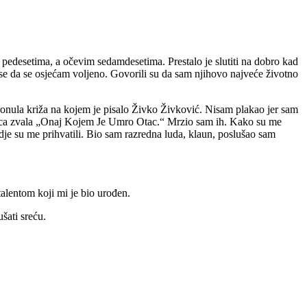
edesetima, a očevim sedamdesetima. Prestalo je slutiti na dobro kad
u se da se osjećam voljeno. Govorili su da sam njihovo najveće životno
o oronula križa na kojem je pisalo Živko Živković. Nisam plakao jer sam
djeca zvala „Onaj Kojem Je Umro Otac.“ Mrzio sam ih. Kako su me
e su me prihvatili. Bio sam razredna luda, klaun, poslušao sam
talentom koji mi je bio urođen.
ušati sreću.