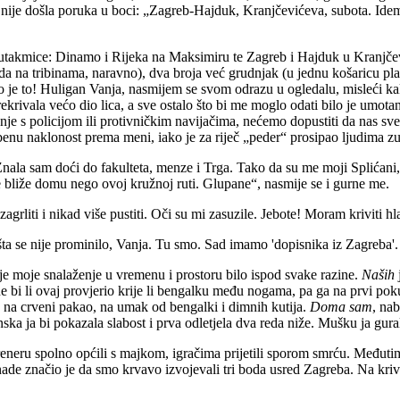
ije došla poruka u boci: „Zagreb-Hajduk, Kranjčevićeva, subota. Idemo
 utakmice: Dinamo i Rijeka na Maksimiru te Zagreb i Hajduk u Kranjčevi
da na tribinama, naravno), dva broja već grudnjak (u jednu košaricu pl
To je to! Huligan Vanja, nasmijem se svom odrazu u ogledalu, misleći k
ekrivala većo dio lica, a sve ostalo što bi me moglo odati bilo je umo
s policijom ili protivničkim navijačima, nećemo dopustiti da nas sve isp
nu naklonost prema meni, iako je za riječ „peder“ prosipao ljudima zub
 Znala sam doći do fakulteta, menze i Trga. Tako da su me moji Splićan
e bliže domu nego ovoj kružnoj ruti. Glupane“, nasmije se i gurne me.
 zagrliti i nikad više pustiti. Oči su mi zasuzile. Jebote! Moram kriviti
a se nije prominilo, Vanja. Tu smo. Sad imamo 'dopisnika iz Zagreba'. N
o je moje snalaženje u vremenu i prostoru bilo ispod svake razine.
Naših
e bi li ovaj provjerio krije li bengalku među nogama, pa ga na prvi po
la na crveni pakao, na umak od bengalki i dimnih kutija.
Doma sam
, na
ska ja bi pokazala slabost i prva odletjela dva reda niže. Mušku ja gural
eneru spolno općili s majkom, igračima prijetili sporom smrću. Međutim, 
ade značio je da smo krvavo izvojevali tri boda usred Zagreba. Na krivo