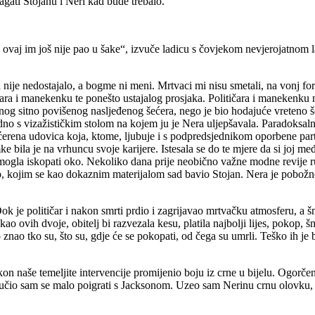
gati Stojanu i Neri kad bude trebalo.“
Uf, ovaj im još nije pao u šake“, izvuče ladicu s čovjekom nevjerojatnom
ta nije nedostajalo, a bogme ni meni. Mrtvaci mi nisu smetali, na vonj f
ara i manekenku te ponešto ustajalog prosjaka. Političara i manekenku na 
zlenog sitno povišenog nasljeđenog šećera, nego je bio hodajuće vreteno 
dno s vizažističkim stolom na kojem ju je Nera uljepšavala. Paradoksaln
ćerena udovica koja, ktome, ljubuje i s podpredsjednikom oporbene parti
la je na vrhuncu svoje karijere. Istesala se do te mjere da si joj međ
gla iskopati oko. Nekoliko dana prije neobično važne modne revije ru
ao, kojim se kao dokaznim materijalom sad bavio Stojan. Nera je pobožn
 Dok je političar i nakon smrti prdio i zagrijavao mrtvačku atmosferu, 
ao ovih dvoje, obitelj bi razvezala kesu, platila najbolji lijes, pokop, 
ko znao tko su, što su, gdje će se pokopati, od čega su umrli. Teško ih je
kon naše temeljite intervencije promijenio boju iz crne u bijelu. Ogorče
 odlučio sam se malo poigrati s Jacksonom. Uzeo sam Nerinu crnu olovku,