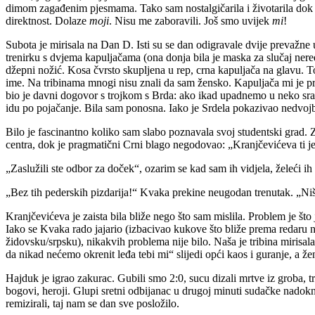
dimom zagađenim pjesmama. Tako sam nostalgičarila i životarila dok n
direktnost. Dolaze
moji
. Nisu me zaboravili. Još smo uvijek
mi
!
Subota je mirisala na Dan D. Isti su se dan odigravale dvije prevažne
trenirku s dvjema kapuljačama (ona donja bila je maska za slučaj nere
džepni nožić. Kosa čvrsto skupljena u rep, crna kapuljača na glavu. 
ime. Na tribinama mnogi nisu znali da sam žensko. Kapuljača mi je pr
bio je davni dogovor s trojkom s Brda: ako ikad upadnemo u neko sranje 
idu po pojačanje. Bila sam ponosna. Iako je Srdela pokazivao nedvojbe
Bilo je fascinantno koliko sam slabo poznavala svoj studentski grad.
centra, dok je pragmatični Crni blago negodovao: „Kranjčevićeva ti j
„Zaslužili ste odbor za doček“, ozarim se kad sam ih vidjela, želeći ih
„Bez tih pederskih pizdarija!“ Kvaka prekine neugodan trenutak. „Ništ
Kranjčevićeva je zaista bila bliže nego što sam mislila. Problem je št
Iako se Kvaka rado jajario (izbacivao kukove što bliže prema redaru n
židovsku/srpsku), nikakvih problema nije bilo. Naša je tribina mirisa
da nikad nećemo okrenit leđa tebi mi“ slijedi opći kaos i guranje, a žen
Hajduk je igrao zakurac. Gubili smo 2:0, sucu dizali mrtve iz groba, tr
bogovi, heroji. Glupi sretni odbijanac u drugoj minuti sudačke nadokn
remizirali, taj nam se dan sve posložilo.