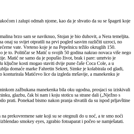
 lakoćom i zalupi odmah njome, kao da je shvatio da su se špageti koje
ormalina brzo sam se naviknuo, Stojan je bio duhovit, a Nera temeljita.
onaj su svijet otpratili na prvi pogled sasvim različiti uzroci, no
šećerne vate. Vreteno koje je na Pepelnicu težilo okruglih 150.
o je to. Političar se Matić u svojih 50 godina nakrao novaca više nego
je. Matić ne samo da je popušio život, brak i pare: umrtvio je
u ključne kosti mogao staviti dvije pune čaše Coca Cole, a u
blja domaće marke Fahretin Sekret, Simke je kolabirala od gladi,
o konturirala Matićevo lice da izgleda mršavije, a manekenku je
a šminkom zažbukana manekenka bila oku ugodna, prosjaci su iziskivali
šminku, glazbu, čak bi nam i koju stoticu sa strane dali („Nježno s
 bilo prati. Ponekad bismo nakon pranja shvatili da su ispod prljavštine
n na prekovremene sate koji su se otegnuli do u noć, a te smo noći
 izblendao smokey eyes, zgrabio fotoaparat i počeo se namješatati.