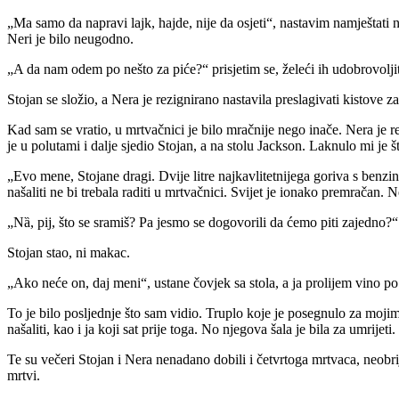
„Ma samo da napravi lajk, hajde, nije da osjeti“, nastavim namještat
Neri je bilo neugodno.
„A da nam odem po nešto za piće?“ prisjetim se, želeći ih udobrovolji
Stojan se složio, a Nera je rezignirano nastavila preslagivati kistove z
Kad sam se vratio, u mrtvačnici je bilo mračnije nego inače. Nera je re
je u polutami i dalje sjedio Stojan, a na stolu Jackson. Laknulo mi je 
„Evo mene, Stojane dragi. Dvije litre najkavlitetnijega goriva s benz
našaliti ne bi trebala raditi u mrtvačnici. Svijet je ionako premračan
„Nȁ, pij, što se sramiš? Pa jesmo se dogovorili da ćemo piti zajedno?“ 
Stojan stao, ni makac.
„Ako neće on, daj meni“, ustane čovjek sa stola, a ja prolijem vino po
To je bilo posljednje što sam vidio. Truplo koje je posegnulo za moji
našaliti, kao i ja koji sat prije toga. No njegova šala je bila za umrijeti
Te su večeri Stojan i Nera nenadano dobili i četvrtoga mrtvaca, neob
mrtvi.