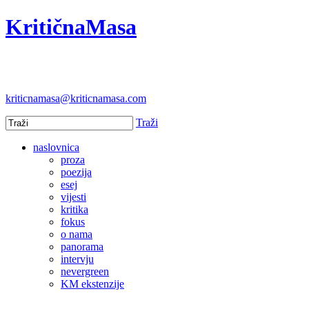
KritičnaMasa
kriticnamasa@kriticnamasa.com
Traži
naslovnica
proza
poezija
esej
vijesti
kritika
fokus
o nama
panorama
intervju
nevergreen
KM ekstenzije