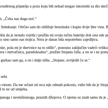
i nesuđenog prijatelja u pozu koju bih nekad mogao iskoristiti za dio
ti. „Čeka nas duga noć.“
a šminkanje. Otrčao sam do obližnje benzinske i kupio dvije litre vina. Bit
kla da je nestalo svjetla i pružila mi svoju ručnu bateriju dok ona ode p
što smo samo nas trojica. Nera je danas bila nepotrebno zajedljiva.
inske, pola mi je dnevnice na to otišlo“, ponosno zaključim vadeći veli
. Nera i mrtvačnica, paradoksalno“, pružim Stojanu čašu, a on se i ne pom
gurkao sam ga, a on i dalje ništa. „Stojane, uvrijedit ću se.“
 sebi.
m vinom. Da me srčani od srca nije odmah pokosio, vidio bih da je Stoja
. I to ne od smijeha.
rijanoga i neotuširanoga, praznih džepova. O njemu su znali samo da je