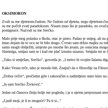
OKSIMORON
Zvali su me djetetom-čudom. Ne čudom od djeteta, nego djetetom-čudo
su me počeli zvati paradoksom. Nisam znao što je paradoks, no zvučalo 
postignuće. Nazvali su me Srećko.
Malo prije mog polaska u školu, otac je umro. Padao je snijeg, ali na g
imao dojam da to ocu ne bi bilo drago. Čvrsto sam držao majku za ru
samo mogli obilježiti, umjesto po onome što jesam, po ostacima moga
Slamniga, smijao sam se i kad me plač iznutra razarao. Smijala mi se 
„Tako si smiješan, Srećko“, govorila je. „I mrtve bi svojim šalama dig
Kako Vesna reče, tako je moralo biti. Znajući da o filozofije na Filozo
„Dobra večer“, pročistim grlo i zakoračim u zadimljeno staro kino na per
„Ja sam Srećko Živković.“
Jedan od članova žirija bolje me pogleda, i ja u njemu prepoznam se
„Ljudi moji, je li to moguće? Pa ti si...“