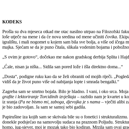
KODEKS
Prošla su dva mjeseca otkad me otac nasilno utrpao na Filozofski fak
loše utječe na mene i da će nova sredina od mene učiniti
čovika
. Ekip
igralištu, i mali nogomet u kojem sam bila sve bolja, a više od ičeg
majka. Sjećam se da je puno čitala, slikala vodenim bojama i pobožno n
„S ovim je gotovo“, dočekao me nakon gradskog derbija Splita i Hajduka
„Ćale, nisan ja ništa... Sidila san pored lože i išla direktno doma...“
„Dosta“, podigne ruku kao da se želi obraniti od mojih riječi. „Pogleda
vidiš da je život puno više od nabijanja lopte i smrada bengalki.“
Zagreba sam se smrtno bojala. Bilo je hladno. I vani, i oko srca. Moja
grafite i lektoriranje Torcidinih izvještaja
– razbilo nam je kvartet u ko
iz sranja (
Pa ne bismo mi, zaboga, djevojka je s nama
– vječiti alibi 
je bio zadovoljan. Ja sam se samoj sebi gadila.
Papirušine iza kojih sam se skrivala bile su o fonetici i strukturaliz
donekle podsjećao na samovolju sudaca na praznom Poljudu. Struktural
homo, jug-sjever, moj je mozak tako bio kodiran. Mrzila sam ovaj grad