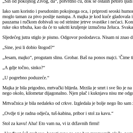
„Sin od pokojnog Živog, da“, potvrdno ću, dok se ostalih petoro ljud
Iako sam koristio i pseudonim pokojnoga oca, i priprosti seoski humor, 
moglo taman za pivo poslije nastupa. A majka je kod kuće gladovala i
pauzama i ručkom dobivali su od strinine jetrve svastike i nećaci. Kono
ruke oko trbuha, kao da će to sakriti kruljenje izmučena želuca. Svak
Sljedećeg jutra stiglo je pismo. Odgovor poslodavca. Nisam ni znao d
„Sine, jesi li dobio štogod?“
„Jesam, majko“, progutam slinu. Grobar. Baš na ponos majci. 'Čime ti 
„A gdje točno, sinko?“
„U pogrebno poduzeće.“
Majka je bila prigodno, mrtvački blijeda. Mrzila je smrt i sve što je n
nego okolo, kilometar dijagonalno. Njen plač i kuknjava nisu me odgov
Mrtvačnica je bila nedaleko od crkve. Izgledala je bolje nego što sa
„Ovdje ti je radna odjeća, tuš-kabina, pribor i stol za kavu.“
Stol za kavu! Aha! Eto vam na, vi iz državnih firmi!