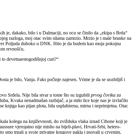
kih je, dakako, bilo i u Dalmaciji, no ocu se činilo da „ekipa s Brda“
kojeg razloga, moj otac svim silama zamrzio. Mrzio je i male branke na
i sjever Poljuda duboko u DNK. Htio je da budem kao moja pokojna
jnom revnošću.
i to devetnaestogodišnjoj curi?“
osta je bilo, Vanja. Faks počinje najesen. Vrime je da se uozbiljiš i
vo Srdela. Nije bila stvar u tome što su izgubili
prvog čovika za
luba, Kvaka nenadmašan razbijač, a ja milo lice koje nas je izvlačilo
 se knjiga kao pijan plota, bila usplahirena, mirna i neprimjetna. Otac
vokala kolega na književnosti, do zvižduka vlaka iznad Cibone koji je
ure vjerojatno nije mislio na bijeli-plavi, Hrvati-Srbi, hetero-
to smo trpali u svoje privatne krugove pakla i psovali u crvenim,