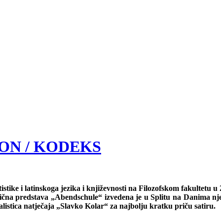
RON / KODEKS
tistike i latinskoga jezika i književnosti na Filozofskom fakultetu
istična predstava „Abendschule“ izvedena je u Splitu na Danima n
listica natječaja „Slavko Kolar“ za najbolju kratku priču satiru.