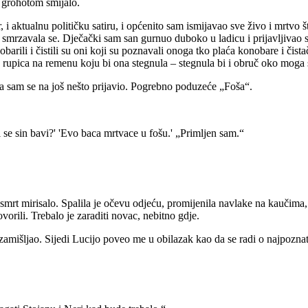
i grohotom smijalo.
i aktualnu političku satiru, i općenito sam ismijavao sve živo i mrtvo št
 smrzavala se. Dječački sam san gurnuo duboko u ladicu i prijavljivao 
barili i čistili su oni koji su poznavali onoga tko plaća konobare i čist
a rupica na remenu koju bi ona stegnula – stegnula bi i obruč oko moga 
a sam se na još nešto prijavio. Pogrebno poduzeće „Foša“.
se sin bavi?' 'Evo baca mrtvace u fošu.' „Primljen sam.“
a smrt mirisalo. Spalila je očevu odjeću, promijenila navlake na kaučima,
orili. Trebalo je zaraditi novac, nebitno gdje.
m zamišljao. Sijedi Lucijo poveo me u obilazak kao da se radi o najpoz