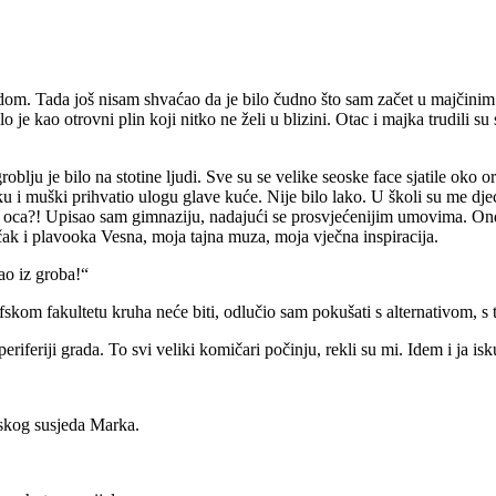
m. Tada još nisam shvaćao da je bilo čudno što sam začet u majčinim p
je kao otrovni plin koji nitko ne želi u blizini. Otac i majka trudili s
roblju je bilo na stotine ljudi. Sve su se velike seoske face sjatile ok
ku i muški prihvatio ulogu glave kuće. Nije bilo lako. U školi su me 
 oca?! Upisao sam gimnaziju, nadajući se prosvjećenijim umovima. Ondj
čak i plavooka Vesna, moja tajna muza, moja vječna inspiracija.
ao iz groba!“
fskom fakultetu kruha neće biti, odlučio sam pokušati s alternativom, s 
iferiji grada. To svi veliki komičari počinju, rekli su mi. Idem i ja isk
oskog susjeda Marka.