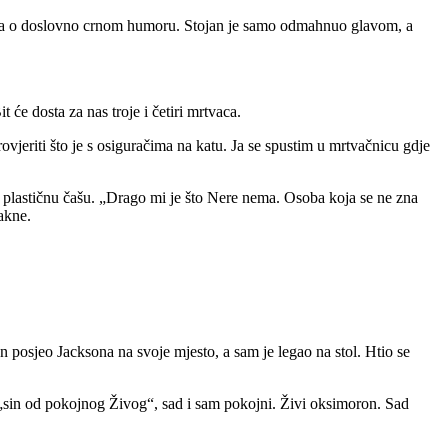
 skeča o doslovno crnom humoru. Stojan je samo odmahnuo glavom, a
 će dosta za nas troje i četiri mrtvaca.
rovjeriti što je s osiguračima na katu. Ja se spustim u mrtvačnicu gdje
ku plastičnu čašu. „Drago mi je što Nere nema. Osoba koja se ne zna
akne.
n posjeo Jacksona na svoje mjesto, a sam je legao na stol. Htio se
 „sin od pokojnog Živog“, sad i sam pokojni. Živi oksimoron. Sad