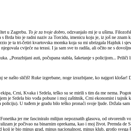
ultet u Zagrebu.
To je za tvoje dobro
, odzvanjalo mi je u ušima. Filozofs
a s Brda bio je radni naziv za Torcidu, imenicu koju je, iz još ne znam 
a mrzio je ta tri-četiri kvartovska momka koja su mi ubrizgala Hajduk 
jegovala cvijeće na terasi. I ja sam sve to radila, ali očito ne s dovol
. „Porazbijani auti, počupana stabla, šaketanje s policijom... Priliči l
j se našto sličiš! Ruke izgrebane, noge izrazbijane, ko najgori klošar! D
 ekipa, Crni, Kvaka i Srdela, teško su se mirili s tim da me nema. Pogoto
jem je Srdela bio vođa pobune i moj zaštitnik, Crni ekonomist i tajnik k
za policiju). U tuđem je gradu bilo teško pronaći svoje ljude. Držala sam
mu. Fonetika jer me fasciniralo milijun nepoznatih glasova, od otvorenih 
izam je počivao na binarnim oprekama, kao i moj život. Premda de Sauss
 koji je bio minus grad, minus nacionalnost, minus klub, grotlo svega š