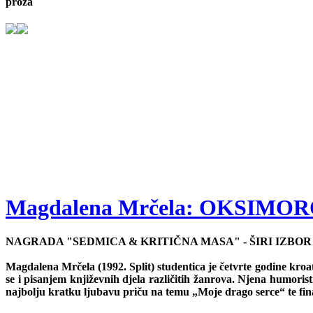
proza
Magdalena Mrčela: OKSIMO
NAGRADA "SEDMICA & KRITIČNA MASA" - ŠIRI IZBOR
Magdalena Mrčela (1992. Split) studentica je četvrte godine kroa
se i pisanjem književnih djela različitih žanrova. Njena humor
najbolju kratku ljubavu priču na temu „Moje drago serce“ te fina