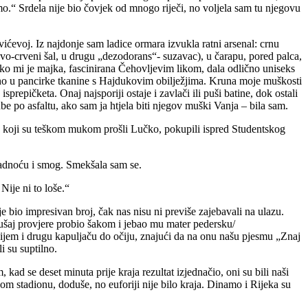
.“ Srdela nije bio čovjek od mnogo riječi, no voljela sam tu njegovu
ćevoj. Iz najdonje sam ladice ormara izvukla ratni arsenal: crnu
avo-crveni šal, u drugu „dezodorans“- suzavac), u čarapu, pored palca,
ako mi je majka, fascinirana Čehovljevim likom, dala odlično uniseks
tano u pancirke tkanine s Hajdukovim obilježjima. Kruna moje muškosti
repičketa. Onaj najsporiji ostaje i zavlači ili puši batine, dok ostali
e po asfaltu, ako sam ja htjela biti njegov muški Vanja – bila sam.
i, koji su teškom mukom prošli Lučko, pokupili ispred Studentskog
 hladnoću i smog. Smekšala sam se.
ije ni to loše.“
je bio impresivan broj, čak nas nisu ni previše zajebavali na ulazu.
kušaj provjere probio šakom i jebao mu mater pedersku/
bijem i drugu kapuljaču do očiju, znajući da na onu našu pjesmu „Znaj
i su suptilno.
kad se deset minuta prije kraja rezultat izjednačio, oni su bili naši
m stadionu, doduše, no euforiji nije bilo kraja. Dinamo i Rijeka su