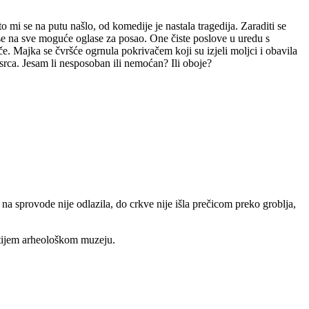
o mi se na putu našlo, od komedije je nastala tragedija. Zaraditi se
se na sve moguće oglase za posao. One čiste poslove u uredu s
ače. Majka se čvršće ogrnula pokrivačem koji su izjeli moljci i obavila
srca. Jesam li nesposoban ili nemoćan? Ili oboje?
 na sprovode nije odlazila, do crkve nije išla prečicom preko groblja,
natijem arheološkom muzeju.