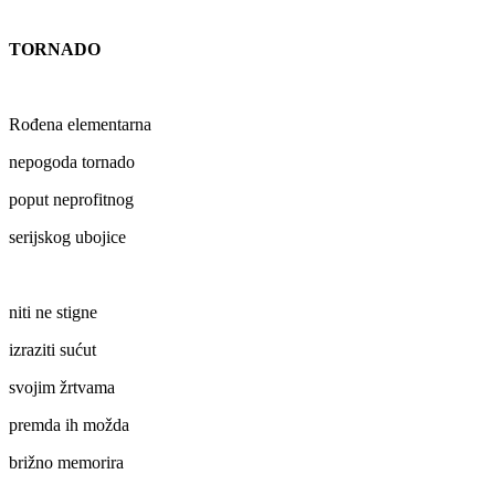
TORNADO
Rođena elementarna
nepogoda tornado
poput neprofitnog
serijskog ubojice
niti ne stigne
izraziti sućut
svojim žrtvama
premda ih možda
brižno memorira