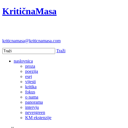
KritičnaMasa
kriticnamasa@kriticnamasa.com
Traži
naslovnica
proza
poezija
esej
vijesti
kritika
fokus
o nama
panorama
intervju
nevergreen
KM ekstenzije