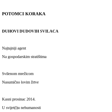
POTOMCI KORAKA
DUHOVI DUDOVIH SVILACA
Najtajniji agent
Na gospodarskim stratištima
Svilenom mrežicom
Nasumično lovim žrtve
Kasni prosinac 2014.
U svijet(l)u nehumanosti