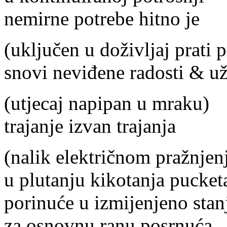
nemirne potrebe hitno je
(uključen u doživljaj prati 
snovi neviđene radosti & už
(utjecaj napipan u mraku)
trajanje izvan trajanja
(nalik električnom pražnjen
u plutanju kikotanja pucke
porinuće u izmijenjeno stanj
za osnovnu ranu posrnuća