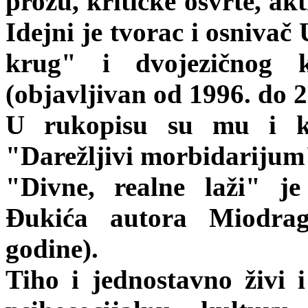
prozu, kritičke osvrte, ak
Idejni je tvorac i osnivač
krug" i dvojezičnog k
(objavljivan od 1996. do 2
U rukopisu su mu i kn
"Darežljivi morbidarijum"
"Divne, realne laži" j
Đukića autora Miodrag
godine).
Tiho i jednostavno živi i