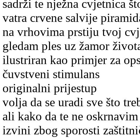
sadrži te nježna cvjetnica š
vatra crvene salvije pirami
na vrhovima prstiju tvoj cvj
gledam ples uz žamor život
ilustriran kao primjer za op
čuvstveni stimulans
originalni prijestup
volja da se uradi sve što tre
ali kako da te ne oskrnavim
izvini zbog sporosti zaštitn