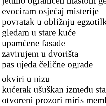
jedino ograničen maštom ge
evociram osjećaj misterije
povratak u obližnju egzotil
gledam u stare kuće
upamćene fasade
zavirujem u dvorišta
pas ujeda čelične ograde
okviri u nizu
kućerak ušuškan između st
otvoreni prozori miris meml