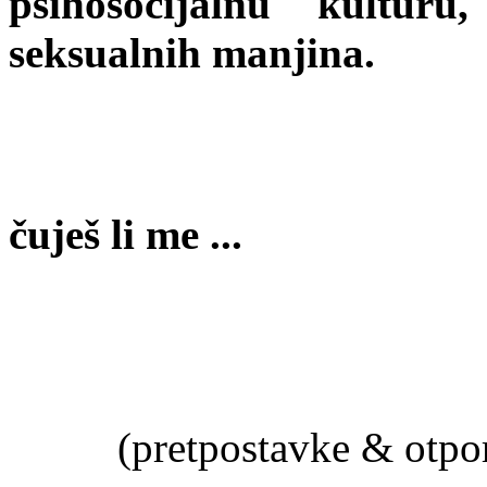
psihosocijalnu kultur
seksualnih manjina.
čuješ
li me ...
(pretpostavke & otpor