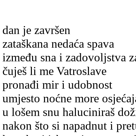
dan je završen
zataškana nedaća spava
između sna i zadovoljstva z
čuješ li me Vatroslave
pronađi mir i udobnost
umjesto noćne more osjećaj
u lošem snu haluciniraš doži
nakon što si napadnut i pre