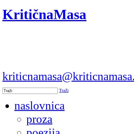
KritičnaMasa
kriticnamasa@kriticnamas
Traži
naslovnica
proza
poezija