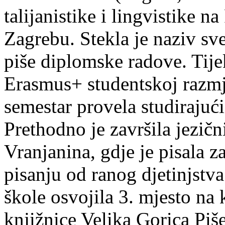
talijanistike i lingvistike n
Zagrebu. Stekla je naziv sv
piše diplomske radove. Tije
Erasmus+ studentskoj razmj
semestar provela studirajuć
Prethodno je završila jezič
Vranjanina, gdje je pisala z
pisanju od ranog djetinjstva
škole osvojila 3. mjesto na
knjižnice Velika Gorica Piš