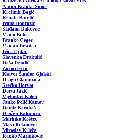
Književna karika / Lit link festival 2016
Antun Branko Šimić
Krešimir Bagić
Renato Baretić
Ivana Bodrožić
Slađana Bukovac
Vlado Bulić
Branko Cegec
Vladan Desnica
Ivica Djikić
Slavenka Drakulić
Daša Drndić
Zoran Ferić
Ksaver Šandor Gjalski
Drago Glamuzina
Srećko Horvat
Dorta Jagić
Vjekoslav Kaleb
Janko Polić Kamov
Damir Karakaš
Dražen Katunarić
Marinko Koščec
Maša Kolanović
Miroslav Krleža
Ranko Marinković