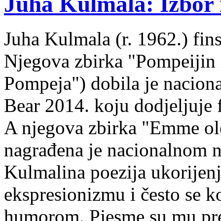
Juha Kulmala: Izbor i
Juha Kulmala (r. 1962.) fins
Njegova zbirka "Pompeijin i
Pompeja") dobila je nacion
Bear 2014. koju dodjeljuje f
A njegova zbirka "Emme ol
nagrađena je nacionalnom 
Kulmalina poezija ukorijenj
ekspresionizmu i često se k
humorom. Pjesme su mu pre