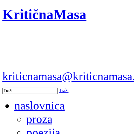
KritičnaMasa
kriticnamasa@kriticnamas
Traži
naslovnica
proza
poezija