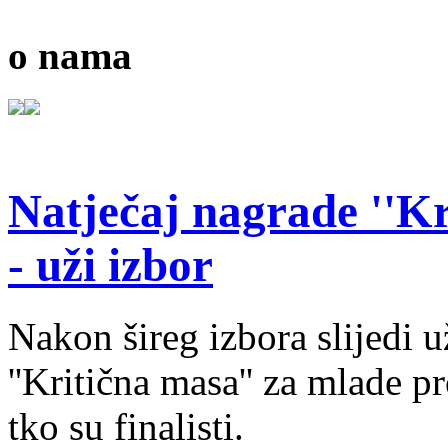
o nama
Natječaj nagrade ''Kr
- uži izbor
Nakon šireg izbora slijedi 
''Kritična masa'' za mlade pr
tko su finalisti.