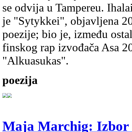
se odvija u Tampereu. Ihala
je "Sytykkei", objavljena 2
poezije; bio je, između ost
finskog rap izvođača Asa 20
"Alkuasukas".
poezija
Maja Marchig: Izbor 