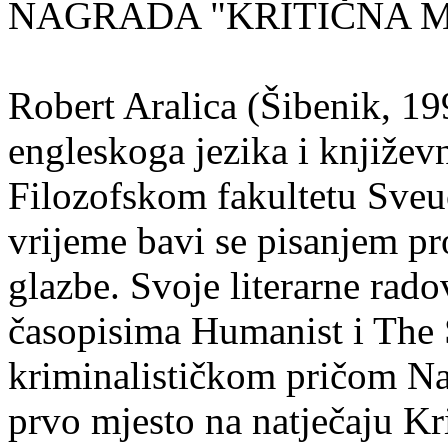
NAGRADA "KRITIČNA MA
Robert Aralica (Šibenik, 199
engleskoga jezika i književ
Filozofskom fakultetu Sveuč
vrijeme bavi se pisanjem pr
glazbe. Svoje literarne rado
časopisima Humanist i The 
kriminalističkom pričom Na
prvo mjesto na natječaju Kri