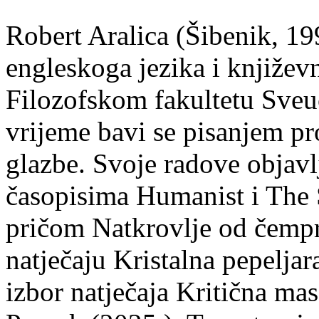
Robert Aralica (Šibenik, 199
engleskoga jezika i književ
Filozofskom fakultetu Sveuč
vrijeme bavi se pisanjem pr
glazbe. Svoje radove objavl
časopisima Humanist i The 
pričom Natkrovlje od čempr
natječaju Kristalna pepeljar
izbor natječaja Kritična mas