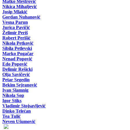
Matko Meštrović
Nikica Mihaljević
Josip Mlakić
Gordan Nuhanović
Vesna Parun
Jurica Pavičić
Želimir Periš
Robert Perišić
Nikola Petković
Sibila Petlevski
Marko Pogačar
Nenad Popović
Edo Popović
Delimir Rešicki
Olja Savičević
Petar Segedin
Bekim Sejranović
Ivan Slamnig
Nikola Sop
Igor Stiks
Vladimir Stojsavljević
Dinko Telećan
Tea Tulić
Neven Ušumović