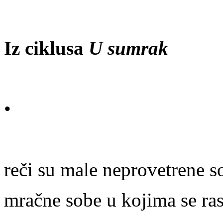
Iz ciklusa
U sumrak
•
reči su male neprovetrene s
mračne sobe u kojima se ras