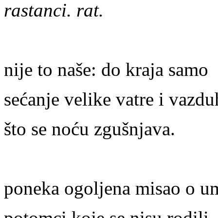
rastanci. rat.
nije to naše: do kraja samo
sećanje velike vatre i vazdu
što se noću zgušnjava.
poneka ogoljena misao o um
potomci koje se nisu rodili