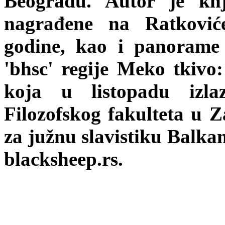
Beogradu. Autor je kn
nagrađene na Ratković
godine, kao i panorame 
'bhsc' regije Meko tkivo:
koja u listopadu izl
Filozofskog fakulteta u 
za južnu slavistiku Balka
blacksheep.rs.