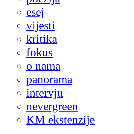
esej
vijesti
kritika
fokus
o nama
panorama
intervju
nevergreen
KM ekstenzije