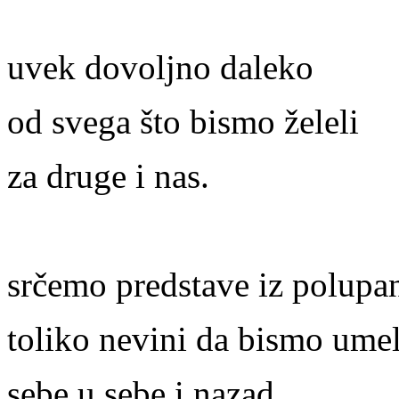
uvek dovoljno daleko
od svega što bismo želeli
za druge i nas.
srčemo predstave iz polupan
toliko nevini da bismo umel
sebe u sebe i nazad.