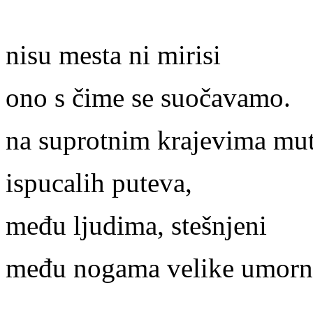
nisu mesta ni mirisi
ono s čime se suočavamo.
na suprotnim krajevima mu
ispucalih puteva,
među ljudima, stešnjeni
među nogama velike umorn