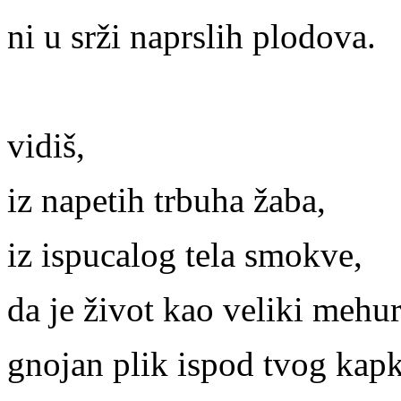
ni u srži naprslih plodova.
vidiš,
iz napetih trbuha žaba,
iz ispucalog tela smokve,
da je život kao veliki mehur
gnojan plik ispod tvog kapk