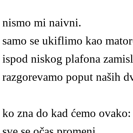
nismo mi naivni.
samo se ukiflimo kao mato
ispod niskog plafona zamisl
razgorevamo poput naših dv
ko zna do kad ćemo ovako:
sve se očas promeni