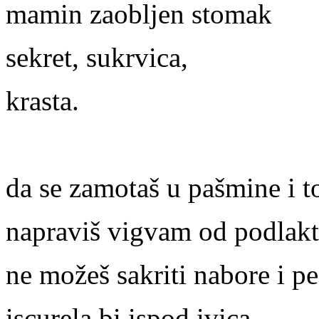
mamin zaobljen stomak
sekret, sukrvica,
krasta.
da se zamotaš u pašmine i t
napraviš vigvam od podlakt
ne možeš sakriti nabore i pe
iscurela bi ispod ivica,