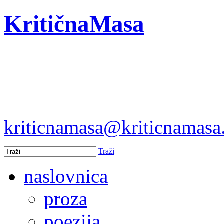
KritičnaMasa
kriticnamasa@kriticnamas
Traži
naslovnica
proza
poezija