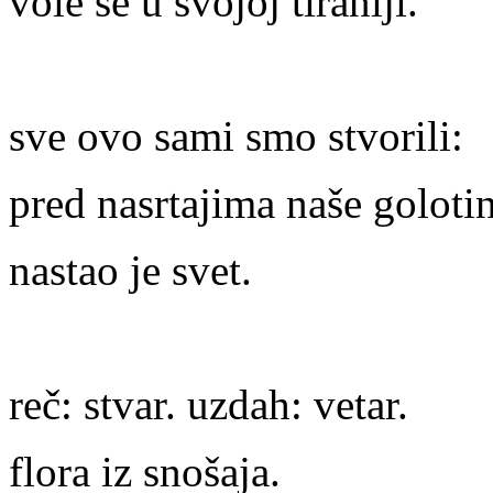
vole se u svojoj tiraniji.
sve ovo sami smo stvorili:
pred nasrtajima naše goloti
nastao je svet.
reč: stvar. uzdah: vetar.
flora iz snošaja.