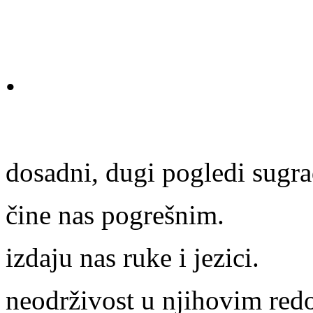
•
dosadni, dugi pogledi sugr
čine nas pogrešnim.
izdaju nas ruke i jezici.
neodrživost u njihovim red