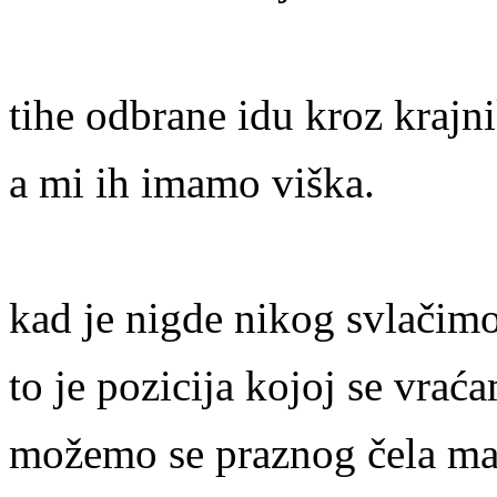
tihe odbrane idu kroz krajni
a mi ih imamo viška.
kad je nigde nikog svlačimo
to je pozicija kojoj se vrać
možemo se praznog čela mal