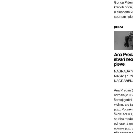
Gorica Pišem
kratkih priča,
u slobodno v
sportom i pl
proza
NAGRADA "
MASA" (7. izd
NAGRAĐENA
Ana Predan (
odrasla je u 
šestoj godini 
violinu, a u š
jazz. Po zav
škole seli u L
studira međ
odnose, a on
upisuje jazz 