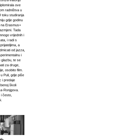
onzervatoriju
iplomirala ove
om radništva u
U toku studiranja
niju gdje godinu
i na Erasmus+
razmjeni. Tada
mnogo vrijednih i
ta, i radi s
prijateljima, a
odmicati od jazza,
sperimentalnu i
 glazbu, te se
ati za druge,
e, osobito film.
u Puli, gdje piše
 i predaje
zbenoj školi
ća-Ronjgova.
 i često,
i.