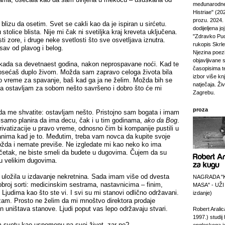
međunarodne
Histriae" (20
prozu. 2024.
lizu da osetim. Svet se cakli kao da je ispiran u sirćetu.
dodijeljena jo
tolice blista. Nije mi čak ni svetiljka kraj kreveta uključena.
"Zdravko Puc
ti zore, i druge neke svetlosti što sve osvetljava iznutra.
rukopis Skrl
av od plavog i belog.
Njezina poezi
objavljivane 
ada sa devetnaest godina, nakon neprospavane noći. Kad te
časopisima t
osećaš duplo živom. Možda sam zapravo celoga života bila
izbor više kn
lo vreme za spavanje, baš kad ga ja ne želim. Možda bih se
natječaja. Živi
da ostavljam za sobom nešto savršeno i dobro što će mi
Zagrebu.
proza
a me shvatite: ostavljam nešto. Pristojno sam bogata i imam
i samo planira da ima decu, čak i u tim godinama,
ako da Bog
.
rivatizacije u pravo vreme, odnosno čim bi kompanije pustili u
anima kad je to. Međutim, treba vam novca da kupite svoje
ožda i nemate previše. Ne izgledate mi kao neko ko ima
četak, ne biste smeli da budete u dugovima. Čujem da su
u velikim dugovima.
uložila u izdavanje nekretnina. Sada imam više od dvesta
NAGRADA "
broj sorti: medicinskim sestrama, nastavnicima – finim,
MASA" - UŽI
Ljudima kao što ste vi. I svi su mi stanovi odlično održavani.
izdanje)
uizam. Prosto ne želim da mi mnoštvo direktora prodaje
 uništava stanove. Ljudi poput vas lepo održavaju stvari.
Robert Aralic
1997.) studij
m svetu kao uspomenu na svoj život, zar ne?