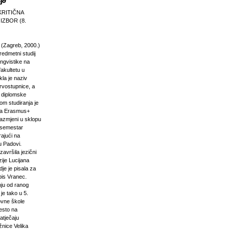
KRITIČNA
 IZBOR (8.
 (Zagreb, 2000.)
edmetni studij
 lingvistike na
akultetu u
la je naziv
rvostupnice, a
e diplomske
om studiranja je
na Erasmus+
razmjeni u sklopu
n semestar
rajući na
u Padovi.
završila jezični
ije Lucijana
dje je pisala za
pis Vranec.
nju od ranog
 je tako u 5.
vne škole
jesto na
atječaju
žnice Velika