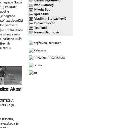
Bekim Sejranović
 nagrade "Lapis
Ivan Slamnig
22.) za kratku
Nikola Sop
 godine
Igor Stiks
j je nagrada
Vladimir Stojsavljević
ak" za pjesnički
Dinko Telećan
etna samsara.
Tea Tulić
ja i kratka proza
Neven Ušumović
su u književnim
e uvrštene u uži
jiževnih
 i radi u
KRITIČNA
 IZBOR (8.
a (Šibenik,
 hrvatskoga te