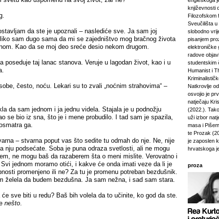
engleskoga je
književnosti 
g.
Filozofskom f
Sveučilišta u 
stavljam da ste je upoznali – naslediće sve. Ja sam joj
slobodno vri
 Toliko sam dugo sama da mi se zajedništvo mog bračnog života
pisanjem pro
nom. Kao da se moj deo sreće desio nekom drugom.
elektroničke 
radove objavl
a poseduje taj lanac stanova. Veruje u lagodan život, kao i u
studentskim 
a.
Humanist i Th
Kriminalisti
sobe, često, noću. Lekari su to zvali „noćnim strahovima“ –
Natkrovlje o
osvojio je pr
natječaju Kri
a da sam jednom i ja jednu videla. Stajala je u podnožju
(2022.). Tako
o se bio iz sna, što je i mene probudilo. I tad sam je spazila,
uži izbor natj
 posmatra ga.
masa i Pišem 
te Prozak (2
arna – stvarna poput vas što sedite tu odmah do nje. Ne, nije
je zaposlen 
na nju podsećate. Soba je puna odraza svetlosti, ali ne mogu
hrvatskoga j
em, ne mogu baš da razaberem šta o meni mislite. Verovatno i
 Svi jednom moramo otići, i kakve će onda imati veze da li je
proza
nosti promenjeno ili ne? Za tu je promenu potreban bezdušnik.
am želela da budem bezdušna. Ja sam nežna, i sad sam stara.
 će sve biti u redu? Baš bih volela da to učinite, ko god da ste.
te
nešto
.