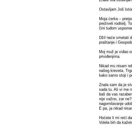
Ostavljam Još Isto
Moja ćerka – pretpo
preživeli roditelj.
čini tuđom uspome
Džil neće smetati d
praštanje i Gospod
Moj muž je viđao o
priviđenjima.
Nikad mu nisam rekl
našeg kreveta. Trga
kako samo stoji i
Znala sam da je stv
sada tu. Ali vi me 
baš da vas razaber
nije važno, zar ne?
nagomilavanje udob
E pa, ja nikad nis
Hoćete li mi reći da
Volela bih da kaže