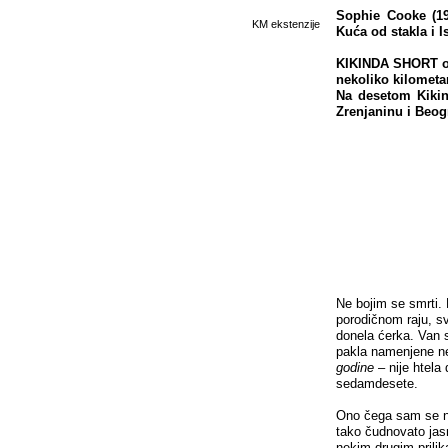
Sophie Cooke (197
KM ekstenzije
Kuća od stakla i I
KIKINDA SHORT od
nekoliko kilomet
Na desetom Kikin
Zrenjaninu i Beogr
Ne bojim se smrti
porodičnom raju, s
donela ćerka. Van se
pakla namenjene ne
godine
– nije htela
sedamdesete.
Ono čega sam se naj
tako čudnovato jas
nekim drugim prili