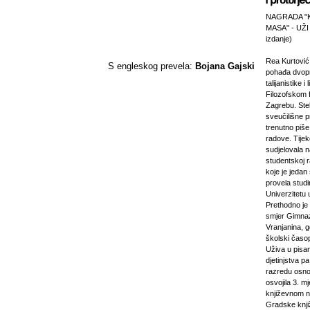
NAGRADA "
MASA" - UŽI
izdanje)
Rea Kurtović
S engleskog prevela:
Bojana Gajski
pohađa dvopr
talijanistike i
Filozofskom f
Zagrebu. Stek
sveučilišne p
trenutno piš
radove. Tijek
sudjelovala 
studentskoj 
koje je jeda
provela studi
Univerzitetu 
Prethodno je 
smjer Gimnaz
Vranjanina, g
školski časo
Uživa u pisa
djetinjstva pa
razredu osno
osvojila 3. m
književnom n
Gradske knji