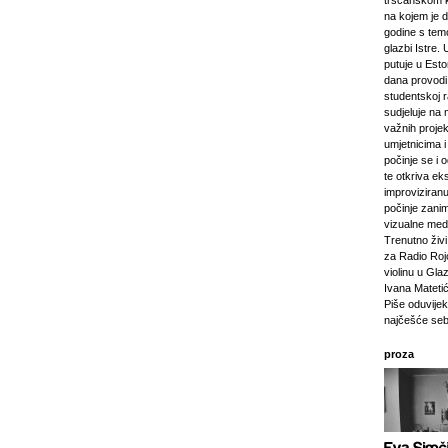
tršćanskom k
na kojem je d
godine s tem
glazbi Istre. 
putuje u Esto
dana provod
studentskoj 
sudjeluje na 
važnih projeka
umjetnicima i 
počinje se i 
te otkriva ek
improviziranu
počinje zanim
vizualne medij
Trenutno živi 
za Radio Rojc
violinu u Gla
Ivana Mateti
Piše oduvijek
najčešće seb
proza