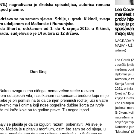
6.) nagrađivana je škotska spisateljica, autorica romana
spod planine.
ržava se na samom sjeveru Srbije, u gradu Kikindi, svega
ara udaljenom od Mađarske i Rumunjske.
da Short-u, održanom od 1. do 4. srpnja 2015. u Kikindi,
adu, sudjelovalo je 14 autora iz 12 država.
NAGRADA "
MASA" - UŽI
izdanje)
Lea Čorak (Z
završila je di
međunarodni
Don Grej
diplomacije 
Autorica je z
Šetnja šareni
2021. primila
. Nakon ovoga nema ničega: nema večne sreće u ovom
Cvetnić" Druš
vom od alpskih vila, naslikanom na koricama brošure koju mi je
knjige Hrvats
be je pri pomisli na to da će njen preminuli roditelj ući u vatre
kao i putopi
vernicima i onima koji nose pogrešne dužine šorca
za tvoje
ljudima i mor
 da mi kaže koje su to godine prave. Tu negde ispod
Grčkom, koji 
nagrađen na
natječaju "Sp
više plašila je da ću izgubiti razum, pobenaviti. Ali sve je
Dobitnica je
no. Možda je u pitanju morfijum, osim što sam se od njega, u
"Metafora" (2
kama, osećala kao da sam uvijena u mekoću – ušuškana od