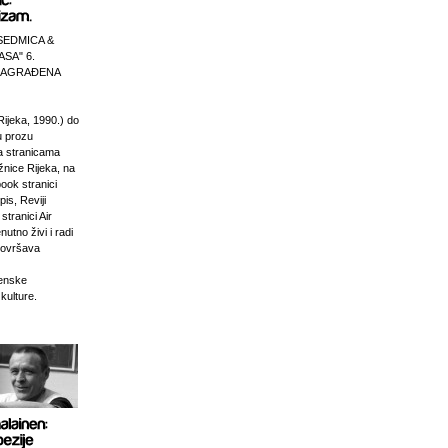
SEDMICA &
ASA" 6.
 NAGRAĐENA
Rijeka, 1990.) do
u prozu
na stranicama
žnice Rijeka, na
ook stranici
is, Reviji
stranici Air
nutno živi i radi
dovršava
venske
 kulture.