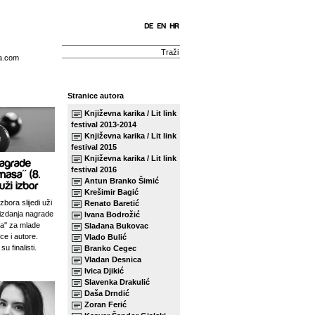
a.com
Stranice autora
Književna karika / Lit link
festival 2013-2014
Književna karika / Lit link
festival 2015
Književna karika / Lit link
festival 2016
Antun Branko Šimić
Krešimir Bagić
zbora slijedi uži
Renato Baretić
izdanja nagrade
Ivana Bodrožić
sa'' za mlade
Slađana Bukovac
ce i autore.
Vlado Bulić
su finalisti.
Branko Cegec
Vladan Desnica
Ivica Djikić
Slavenka Drakulić
Daša Drndić
Zoran Ferić