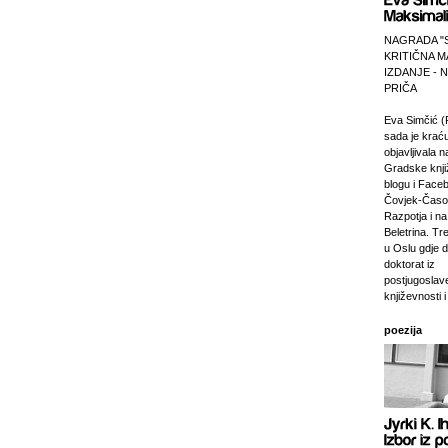
NAGRADA "
KRITIČNA M
IZDANJE -
PRIČA
Eva Simčić (
sada je krać
objavljivala 
Gradske knji
blogu i Faceb
Čovjek-Časop
Razpotja i na 
Beletrina. Tre
u Oslu gdje 
doktorat iz
postjugosla
književnosti i
poezija