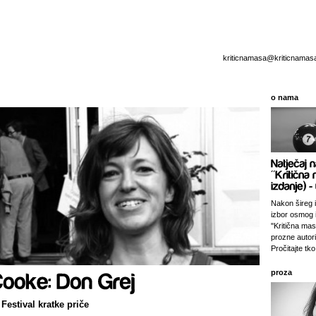
kriticnamasa@kriticnamas
o nama
Nakon šireg i
izbor osmog 
''Kritična ma
prozne autori
Pročitajte tko 
proza
estival kratke priče