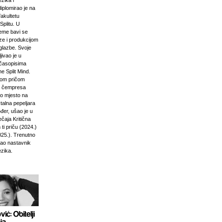
zika i
diplomirao je na
akultetu
Splitu. U
jeme bavi se
ze i produkcijom
glazbe. Svoje
jivao je u
časopisima
e Split Mind.
čkom pričom
d čempresa
vo mjesto na
stalna pepeljara
đer, ušao je u
ečaja Kritična
ti priču (2024.)
025.). Trenutno
kao nastavnik
ezika.