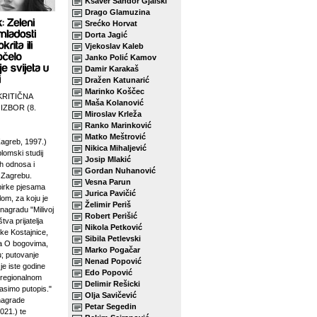
Ksaver Šandor Gjalski
Drago Glamuzina
Srećko Horvat
Dorta Jagić
Vjekoslav Kaleb
Janko Polić Kamov
Damir Karakaš
Dražen Katunarić
Marinko Koščec
KRITIČNA
Maša Kolanović
 IZBOR (8.
Miroslav Krleža
Ranko Marinković
Matko Meštrović
agreb, 1997.)
Nikica Mihaljević
plomski studij
Josip Mlakić
h odnosa i
Gordan Nuhanović
u Zagrebu.
Vesna Parun
birke pjesama
Jurica Pavičić
lom, za koju je
Želimir Periš
 nagradu "Milivoj
Robert Perišić
tva prijatelja
Nikola Petković
ke Kostajnice,
Sibila Petlevski
sa O bogovima,
Marko Pogačar
u; putovanje
Nenad Popović
je iste godine
Edo Popović
 regionalnom
Delimir Rešicki
asimo putopis."
Olja Savičević
 nagrade
Petar Segedin
021.) te