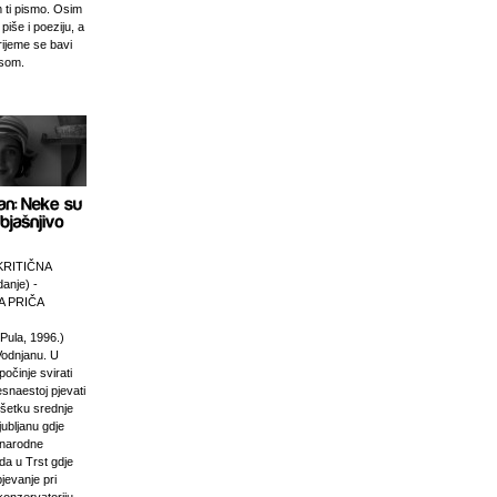
 ti pismo. Osim
 piše i poeziju, a
rijeme se bavi
esom.
KRITIČNA
anje) -
 PRIČA
Pula, 1996.)
Vodnjanu. U
počinje svirati
esnaestoj pjevati
ršetku srednje
jubljanu gdje
unarodne
da u Trst gdje
pjevanje pri