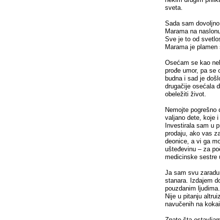
sveta.
Sada sam dovoljno b
Marama na naslonu s
Sve je to od svetlos
Marama je plamen s
Osećam se kao nek
prođe umor, pa se 
budna i sad je doš
drugačije osećala 
obeležiti život.
Nemojte pogrešno d
valjano dete, koje 
Investirala sam u p
prodaju, ako vas z
deonice, a vi ga m
ušteđevinu – za po
medicinske sestre 
Ja sam svu zaradu 
stanara. Izdajem do
pouzdanim ljudima. 
Nije u pitanju altr
navučenih na kokain
Znate šta ostavlja