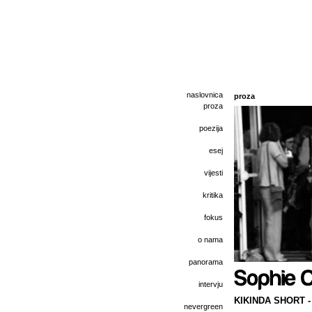
naslovnica
proza
proza
poezija
esej
vijesti
kritika
fokus
o nama
panorama
intervju
KIKINDA SHORT - F
nevergreen