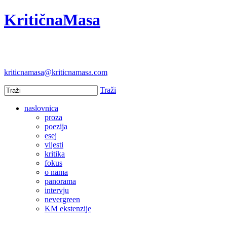
KritičnaMasa
kriticnamasa@kriticnamasa.com
Traži
naslovnica
proza
poezija
esej
vijesti
kritika
fokus
o nama
panorama
intervju
nevergreen
KM ekstenzije