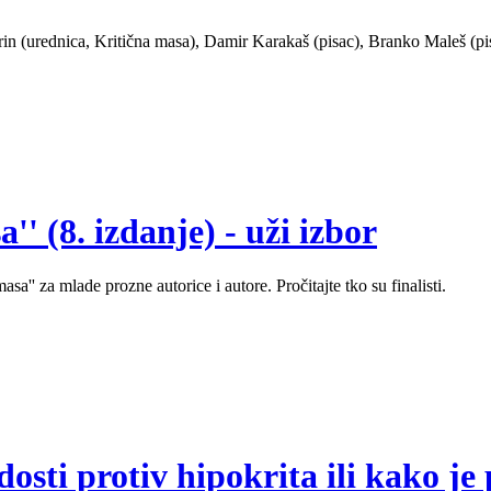
rin (urednica, Kritična masa), Damir Karakaš (pisac), Branko Maleš (pis
' (8. izdanje) - uži izbor
sa'' za mlade prozne autorice i autore. Pročitajte tko su finalisti.
sti protiv hipokrita ili kako je 