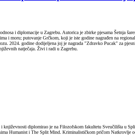
odnosa i diplomacije u Zagrebu. Autorica je zbirke pjesama Šetnja šare
udima i moru; putovanje Grčkom, koji je iste godine nagrađen na regio
ozu. 2024. godine dodijeljena joj je nagrada "Zdravko Pucak" za pjesni
jiževnih natječaja. Živi i radi u Zagrebu.
a i književnosti diplomirao je na Filozofskom fakultetu Sveučilišta u S
isima Humanist i The Split Mind. Kriminalističkom pričom Natkrovlje od