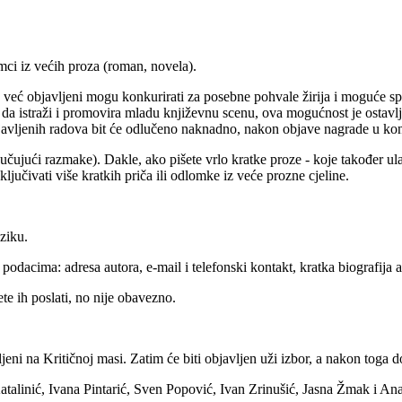
mci iz većih proza (roman, novela).
u već objavljeni mogu konkurirati za posebne pohvale žirija i moguće 
e da istraži i promovira mladu književnu scenu, ova mogućnost je ostavlj
avljenih radova bit će odlučeno naknadno, nakon objave nagrade u kon
učujući razmake). Dakle, ako pišete vrlo kratke proze - koje također ula
ljučivati više kratkih priča ili odlomke iz veće prozne cjeline.
ziku.
 podacima: adresa autora, e-mail i telefonski kontakt, kratka biografija
ete ih poslati, no nije obavezno.
ljeni na Kritičnoj masi. Zatim će biti objavljen uži izbor, a nakon toga d
Katalinić, Ivana Pintarić, Sven Popović, Ivan Zrinušić, Jasna Žmak i A