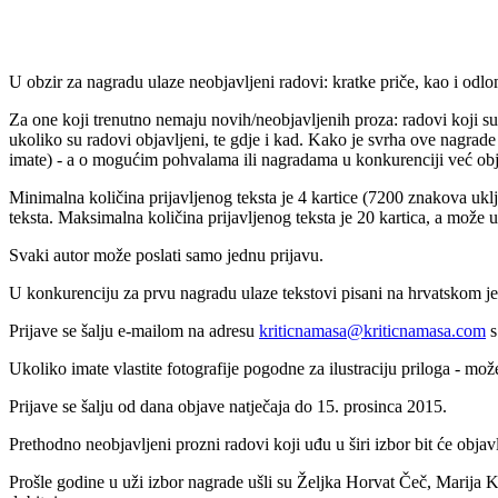
U obzir za nagradu ulaze neobjavljeni radovi: kratke priče, kao i odlo
Za one koji trenutno nemaju novih/neobjavljenih proza: radovi koji s
ukoliko su radovi objavljeni, te gdje i kad. Kako je svrha ove nagrad
imate) - a o mogućim pohvalama ili nagradama u konkurenciji već obj
Minimalna količina prijavljenog teksta je 4 kartice (7200 znakova uklj
teksta. Maksimalna količina prijavljenog teksta je 20 kartica, a može uk
Svaki autor može poslati samo jednu prijavu.
U konkurenciju za prvu nagradu ulaze tekstovi pisani na hrvatskom je
Prijave se šalju e-mailom na adresu
kriticnamasa@kriticnamasa.com
s
Ukoliko imate vlastite fotografije pogodne za ilustraciju priloga - mož
Prijave se šalju od dana objave natječaja do 15. prosinca 2015.
Prethodno neobjavljeni prozni radovi koji uđu u širi izbor bit će objav
Prošle godine u uži izbor nagrade ušli su Željka Horvat Čeč, Marija 