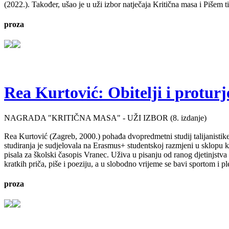
(2022.). Također, ušao je u uži izbor natječaja Kritična masa i Pišem 
proza
Rea Kurtović: Obitelji i proturj
NAGRADA "KRITIČNA MASA" - UŽI IZBOR (8. izdanje)
Rea Kurtović (Zagreb, 2000.) pohađa dvopredmetni studij talijanistike
studiranja je sudjelovala na Erasmus+ studentskoj razmjeni u sklopu ko
pisala za školski časopis Vranec. Uživa u pisanju od ranog djetinjstv
kratkih priča, piše i poeziju, a u slobodno vrijeme se bavi sportom i p
proza