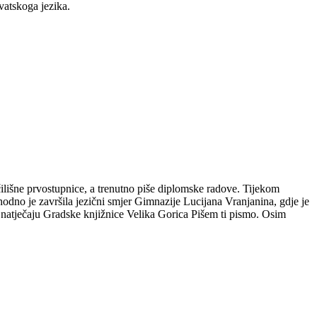
vatskoga jezika.
čilišne prvostupnice, a trenutno piše diplomske radove. Tijekom
hodno je završila jezični smjer Gimnazije Lucijana Vranjanina, gdje je
m natječaju Gradske knjižnice Velika Gorica Pišem ti pismo. Osim