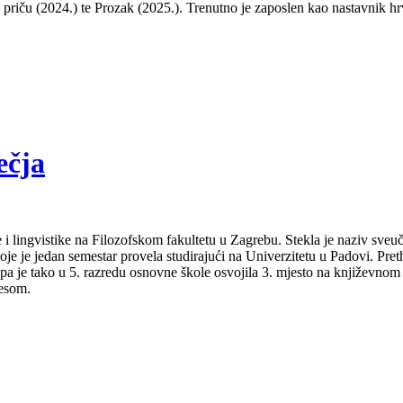
ti priču (2024.) te Prozak (2025.). Trenutno je zaposlen kao nastavnik hr
ečja
 i lingvistike na Filozofskom fakultetu u Zagrebu. Stekla je naziv sveu
je je jedan semestar provela studirajući na Univerzitetu u Padovi. Pret
a pa je tako u 5. razredu osnovne škole osvojila 3. mjesto na književno
lesom.