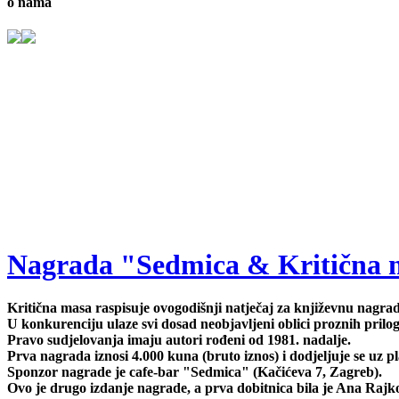
o nama
Nagrada "Sedmica & Kritična ma
Kritična masa raspisuje ovogodišnji natječaj za književnu nagr
U konkurenciju ulaze svi dosad neobjavljeni oblici proznih prilog
Pravo sudjelovanja imaju autori rođeni od 1981. nadalje.
Prva nagrada iznosi 4.000 kuna (bruto iznos) i dodjeljuje se uz 
Sponzor nagrade je cafe-bar "Sedmica" (Kačićeva 7, Zagreb).
Ovo je drugo izdanje nagrade, a prva dobitnica bila je Ana Rajko