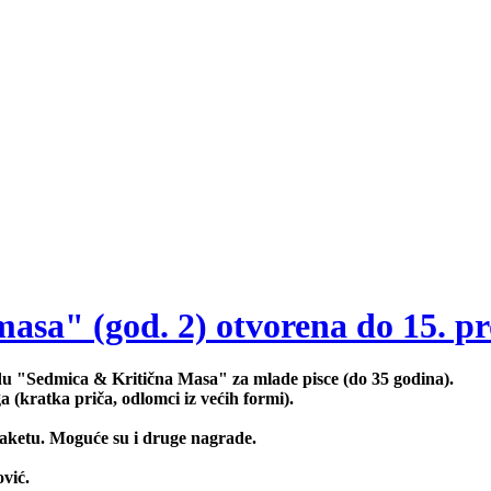
sa" (god. 2) otvorena do 15. pr
adu "Sedmica & Kritična Masa" za mlade pisce (do 35 godina).
a (kratka priča, odlomci iz većih formi).
plaketu. Moguće su i druge nagrade.
vić.