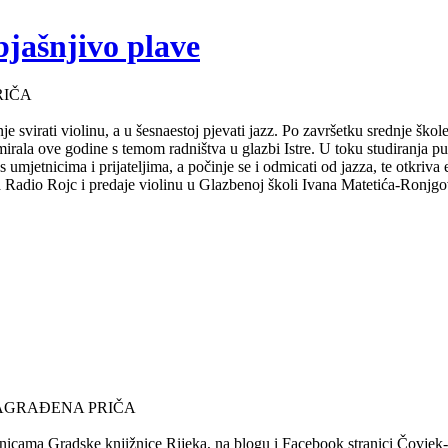
bjašnjivo plave
RIČA
e svirati violinu, a u šesnaestoj pjevati jazz. Po završetku srednje ško
mirala ove godine s temom radništva u glazbi Istre. U toku studiranja 
s umjetnicima i prijateljima, a počinje se i odmicati od jazza, te otkriv
za Radio Rojc i predaje violinu u Glazbenoj školi Ivana Matetića-Ronjgov
NAGRAĐENA PRIČA
nicama Gradske knjižnice Rijeka, na blogu i Facebook stranici Čovjek-Ča