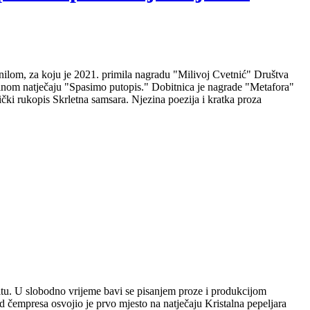
nilom, za koju je 2021. primila nagradu "Milivoj Cvetnić" Društva
nalnom natječaju "Spasimo putopis." Dobitnica je nagrade "Metafora"
čki rukopis Skrletna samsara. Njezina poezija i kratka proza
plitu. U slobodno vrijeme bavi se pisanjem proze i produkcijom
 čempresa osvojio je prvo mjesto na natječaju Kristalna pepeljara