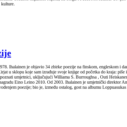
 kulture.
ije
Od 1978. Ihalainen je objavio 34 zbirke poezije na finskom, engleskom i 
at u sklopu koje sam izrađuje svoje knjige od početka do kraja: piše ih i
 poznati umjetnici, uključujući Williama S. Burroughsa , Outi Heiskanen
gradu Eino Leino 2010. Od 2003. Ihalainen je umjetnički direktor Ann
izvođenjem poezije; bio je, između ostalog, gost na albumu Loppuasukas