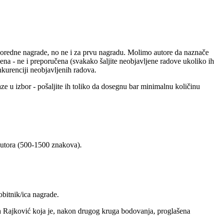
sporedne nagrade, no ne i za prvu nagradu. Molimo autore da naznače
ena - ne i preporučena (svakako šaljite neobjavljene radove ukoliko ih
kurenciji neobjavljenih radova.
ze u izbor - pošaljite ih toliko da dosegnu bar minimalnu količinu
 autora (500-1500 znakova).
obitnik/ica nagrade.
na Rajković koja je, nakon drugog kruga bodovanja, proglašena