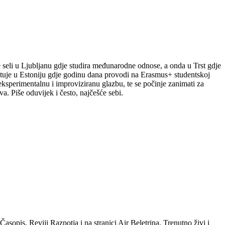
le seli u Ljubljanu gdje studira međunarodne odnose, a onda u Trst gdje
putuje u Estoniju gdje godinu dana provodi na Erasmus+ studentskoj
a eksperimentalnu i improviziranu glazbu, te se počinje zanimati za
a. Piše oduvijek i često, najčešće sebi.
sopis, Reviji Razpotja i na stranici Air Beletrina. Trenutno živi i