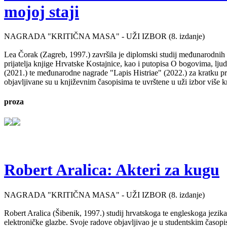
mojoj staji
NAGRADA "KRITIČNA MASA" - UŽI IZBOR (8. izdanje)
Lea Čorak (Zagreb, 1997.) završila je diplomski studij međunarodnih 
prijatelja knjige Hrvatske Kostajnice, kao i putopisa O bogovima, lj
(2021.) te međunarodne nagrade "Lapis Histriae" (2022.) za kratku pr
objavljivane su u književnim časopisima te uvrštene u uži izbor više kn
proza
Robert Aralica: Akteri za kugu
NAGRADA "KRITIČNA MASA" - UŽI IZBOR (8. izdanje)
Robert Aralica (Šibenik, 1997.) studij hrvatskoga te engleskoga jezik
elektroničke glazbe. Svoje radove objavljivao je u studentskim časop