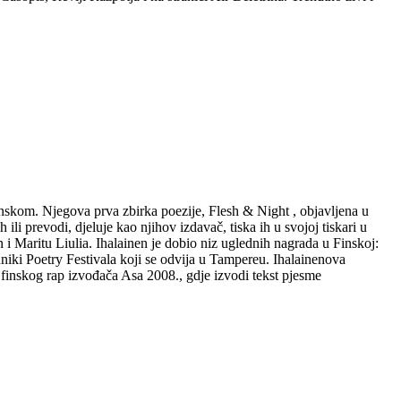
danskom. Njegova prva zbirka poezije, Flesh & Night , objavljena u
li prevodi, djeluje kao njihov izdavač, tiska ih u svojoj tiskari u
 i Maritu Liulia. Ihalainen je dobio niz uglednih nagrada u Finskoj:
iki Poetry Festivala koji se odvija u Tampereu. Ihalainenova
 finskog rap izvođača Asa 2008., gdje izvodi tekst pjesme