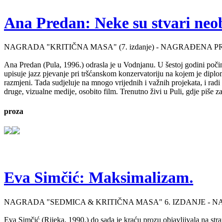
Ana Predan: Neke su stvari neo
NAGRADA "KRITIČNA MASA" (7. izdanje) - NAGRAĐENA P
Ana Predan (Pula, 1996.) odrasla je u Vodnjanu. U šestoj godini počinj
upisuje jazz pjevanje pri tršćanskom konzervatoriju na kojem je diplo
razmjeni. Tada sudjeluje na mnogo vrijednih i važnih projekata, i radi 
druge, vizualne medije, osobito film. Trenutno živi u Puli, gdje piše 
proza
Eva Simčić: Maksimalizam.
NAGRADA "SEDMICA & KRITIČNA MASA" 6. IZDANJE - 
Eva Simčić (Rijeka, 1990.) do sada je kraću prozu objavljivala na stra