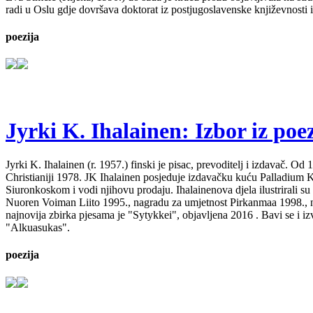
radi u Oslu gdje dovršava doktorat iz postjugoslavenske književnosti i
poezija
Jyrki K. Ihalainen: Izbor iz poez
Jyrki K. Ihalainen (r. 1957.) finski je pisac, prevoditelj i izdavač. 
Christianiji 1978. JK Ihalainen posjeduje izdavačku kuću Palladium Kirj
Siuronkoskom i vodi njihovu prodaju. Ihalainenova djela ilustrirali su
Nuoren Voiman Liito 1995., nagradu za umjetnost Pirkanmaa 1998., na
najnovija zbirka pjesama je "Sytykkei", objavljena 2016 . Bavi se i 
"Alkuasukas".
poezija