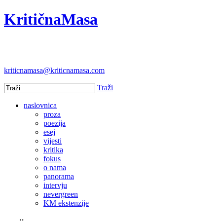
KritičnaMasa
kriticnamasa@kriticnamasa.com
Traži
naslovnica
proza
poezija
esej
vijesti
kritika
fokus
o nama
panorama
intervju
nevergreen
KM ekstenzije