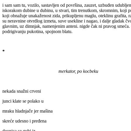
i sam sam tu, vozilo, sastavljen od površina, zauzet, uzbuđen udublj
iskorakom dubine u dubinu, u stvari, tim trenutkom, skromnim, koji 
koji obnažuje unakaženost zida, prikupljenu maglu, oteklinu grafita, r
su neravnine otvrdlog izmeta, suve usekline i nagao, i dalje gladak čvo
glavnim, uz dimnjak, namenjenim anteni. nigde čak ni pravog smeća. m
podrigivanju pukotina, spojnom blatu.
*
merkator, po kocbeku
nekada snažni crveni
junci klate se polako u
mraku hladnjače jer mašina
skreće udesno i pređena
deonica se gubi iz