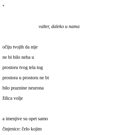
*
valter, daleko u nama
očiju tvojih da nije
ne bi bilo neba u
prostoru tvog tela tog
prostora u prostoru ne bi
bilo praznine neurona
žilica volje
a imenjive su opet samo
činjenice: čelo kojim