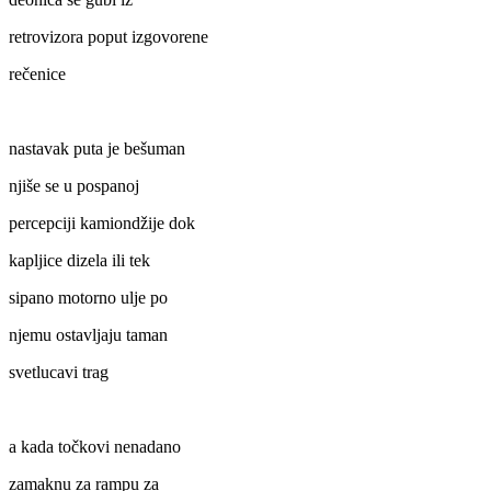
retrovizora poput izgovorene
rečenice
nastavak puta je bešuman
njiše se u pospanoj
percepciji kamiondžije dok
kapljice dizela ili tek
sipano motorno ulje po
njemu ostavljaju taman
svetlucavi trag
a kada točkovi nenadano
zamaknu za rampu za