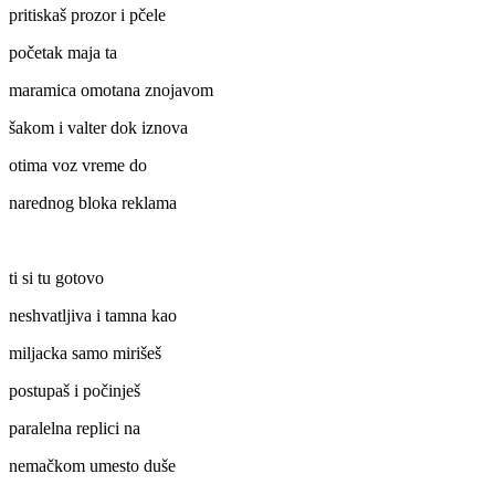
pritiskaš prozor i pčele
početak maja ta
maramica omotana znojavom
šakom i valter dok iznova
otima voz vreme do
narednog bloka reklama
ti si tu gotovo
neshvatljiva i tamna kao
miljacka samo mirišeš
postupaš i počinješ
paralelna replici na
nemačkom umesto duše