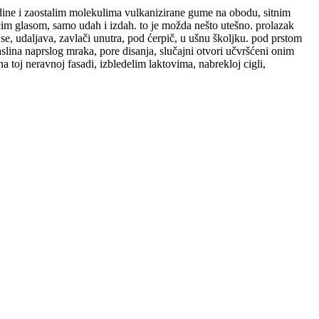
edine i zaostalim molekulima vulkanizirane gume na obodu, sitnim
im glasom, samo udah i izdah. to je možda nešto utešno. prolazak
se, udaljava, zavlači unutra, pod ćerpič, u ušnu školjku. pod prstom
aslina naprslog mraka, pore disanja, slučajni otvori učvršćeni onim
toj neravnoj fasadi, izbledelim laktovima, nabrekloj cigli,