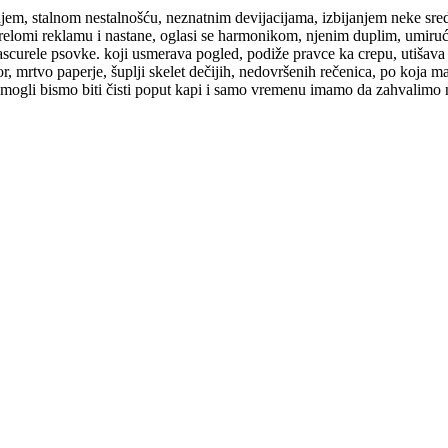
enjem, stalnom nestalnošću, neznatnim devijacijama, izbijanjem neke sr
prelomi reklamu i nastane, oglasi se harmonikom, njenim duplim, umiruć
ascurele psovke. koji usmerava pogled, podiže pravce ka crepu, utišava 
r, mrtvo paperje, šuplji skelet dečijih, nedovršenih rečenica, po koja m
ogli bismo biti čisti poput kapi i samo vremenu imamo da zahvalimo na 