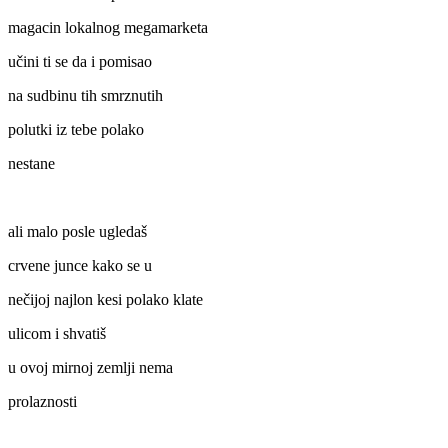
magacin lokalnog megamarketa
učini ti se da i pomisao
na sudbinu tih smrznutih
polutki iz tebe polako
nestane
ali malo posle ugledaš
crvene junce kako se u
nečijoj najlon kesi polako klate
ulicom i shvatiš
u ovoj mirnoj zemlji nema
prolaznosti