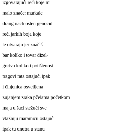
izgovarajući reči koje mi
malo znače: markale
drang nach osten genocid
reči jarkih boja koje
te otvaraju jer značiš
bar koliko i tovar dizel-
goriva koliko i potištenost
tragovi rata ostajući ipak
i činjenica osvetljena
zujanjem zraka pčelama početkom
maja u šaci stežući sve
vlažniju maramicu ostajući
ipak tu unutra u stanu