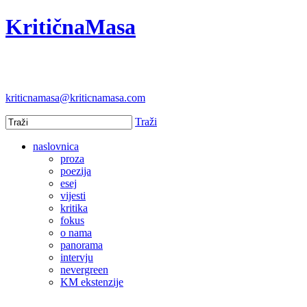
KritičnaMasa
kriticnamasa@kriticnamasa.com
Traži
naslovnica
proza
poezija
esej
vijesti
kritika
fokus
o nama
panorama
intervju
nevergreen
KM ekstenzije