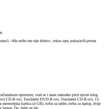
je.
io zatući. »Ma nešto mu nije dobro«, rekao sam, pokazavši prema
e računalnom opremom, vrati se i stane nakratko pred njezin izlog.
imovi CD-R-ovi, Traxdatini DVD-R-ovi, Traxdatini CD-R-ovi, 15-
morijska kartica (4 GB), torba za tablet, torba za laptop, dvije
laptop. Da, dalje ne ide.