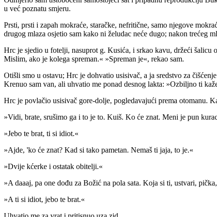
u već poznatu smjeru.
Prsti, prsti i zapah mokraće, staračke, nefritične, samo njegove mok
drugog mlaza osjetio sam kako ni želudac neće dugo; nakon trećeg m
Hrc je sjedio u fotelji, nasuprot g. Kusića, i srkao kavu, držeći ša
Mislim, ako je kolega spreman.« »Spreman je«, rekao sam.
Otišli smo u ostavu; Hrc je dohvatio usisivač, a ja sredstvo za čišćenj
Krenuo sam van, ali uhvatio me ponad desnog lakta: »Ozbiljno ti kaže
Hrc je povlačio usisivač gore-dolje, pogledavajući prema otomanu. Ka
»Vidi, brate, srušimo ga i to je to. Kuiš. Ko će znat. Meni je pun kur
»Jebo te brat, ti si idiot.«
»Ajde, 'ko će znat? Kad si tako pametan. Nemaš ti jaja, to je.«
»Dvije kćerke i ostatak obitelji.«
»A daaaj, pa one dođu za Božić na pola sata. Koja si ti, ustvari, pička, 
»A ti si idiot, jebo te brat.«
Uhvatio me za vrat i pritisnuo uza zid.