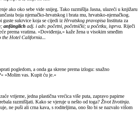
enje ako oko sebe vide snijeg. Tako razmišlja Jasna, ulazeći u knjižaru
narančasta boja njemačko-hrvatskog i brata mu, hrvatsko-njemačkog.
 guste sukrvice koja se cijedi iz
Hrvatskog pravopisa
Instituta za
a;
anfänglich
adj. i adv. početni, početnički; u početku, isprva.
Riječi
kreće prema vratima. »Doviđenja,« kaže žena u visokim smeđim
the Hotel California...
 poprati pogledom, a onda ga skrene prema izlogu: snažno
« »Molim vas. Kupit ću je.«
kraće vrijeme, jedna plastična vrećica više puta, zapravo papirne
rebala razmišljati. Kako se vjeruje u nešto od toga?
Život životinja
.
je, ne puši ali crna kava, s roditeljima, ono što bi se nazvalo višom