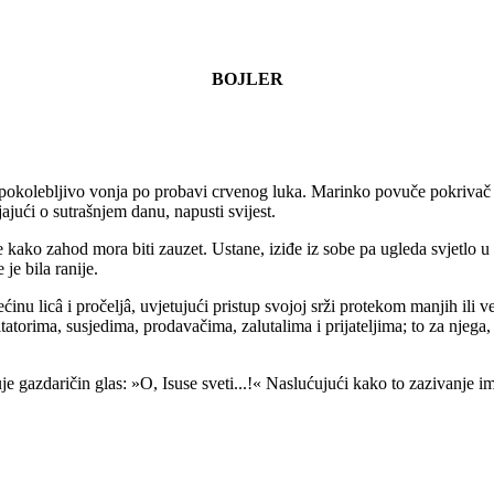
BOJLER
pokolebljivo vonja po probavi crvenog luka. Marinko povuče pokrivač do 
ljajući o sutrašnjem danu, napusti svijest.
e kako zahod mora biti zauzet. Ustane, iziđe iz sobe pa ugleda svjetlo 
 je bila ranije.
 većinu licâ i pročeljâ, uvjetujući pristup svojoj srži protekom manjih
atorima, susjedima, prodavačima, zalutalima i prijateljima; to za njega, a
čuje gazdaričin glas: »O, Isuse sveti...!« Naslućujući kako to zazivanj