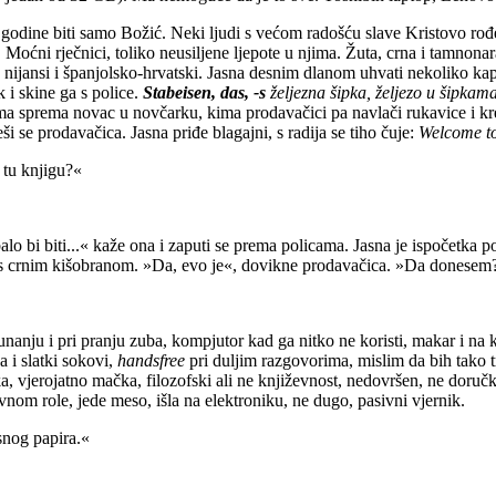
ve godine biti samo Božić. Neki ljudi s većom radošću slave Kristovo rođ
u. Moćni rječnici, toliko neusiljene ljepote u njima. Žuta, crna i tamno
nijansi i španjolsko-hrvatski.
Jasna desnim dlanom uhvati nekoliko kapi
 i skine ga s police.
Stabeisen, das, -s
željezna šipka, željezo u šipkam
ama sprema novac u novčarku, kima prodavačici pa navlači rukavice i 
i se prodavačica. Jasna priđe blagajni, s radija se tiho čuje:
Welcome to 
a, imate tu knjigu?«
alo bi biti...« kaže ona i zaputi se prema policama. Jasna je ispočetka
 s crnim kišobranom. »Da, evo je«, dovikne prodavačica. »Da donesem?
unanju i pri pranju zuba, kompjutor kad ga nitko ne koristi, makar i na 
a i slatki sokovi,
handsfree
pri duljim razgovorima, mislim da bih tako t
, vjerojatno mačka, filozofski ali ne književnost, nedovršen, ne doručku
avnom role, jede meso, išla na elektroniku, ne dugo, pasivni vjernik.
snog papira.«