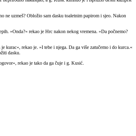
tavno ne uzmeš? Obložio sam dasku toaletnim papirom i sjeo. Nakon
se u tepih. »Onda?« rekao je Hrc nakon nekog vremena. »Da počnemo?
 je kurac«, rekao je. »I tebe i njega. Da ga više zatučemo i do kurca.«
žiti dasku.
govor«, rekao je tako da ga čuje i g. Kusić.