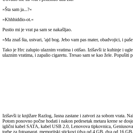
»Šta sam ja...?«
»Khhhiddio-ot.«
Pustio mi je vrat pa sam se nakašljao.
»Ma znaš šta, ustvari, 'ajd bog. Jebo vam pas mater, obadvojici, i paš
Tako je Hrc zalupio ulaznim vratima i otišao. Izišavši iz kuhinje i u
ulaznim vratima, i zapalio cigaretu. Tresao sam se kao žele. Popušiti p
Izišavši iz knjižare Razlog, Jasna zastane i zatvori za sobom vrata. Na
Potom ponovno počne hodati i nakon pedesetak metara krene se dosj
iglični kabel SATA, kabel USB 2.0, Lenovova tipkovnica, Geniusova t
torbe za fotoaparat, memorijski stickovi (dva od 4 GB, dva od 16 GB