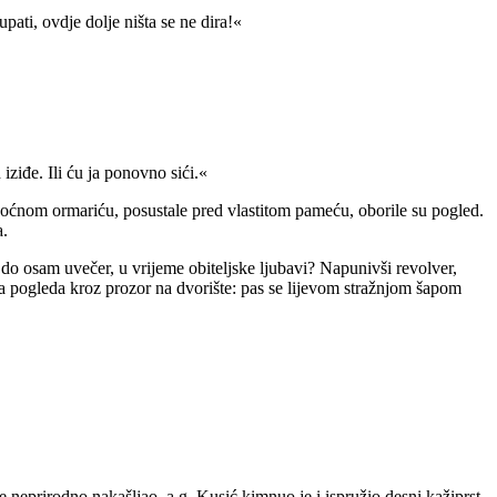
pati, ovdje dolje ništa se ne dira!«
iziđe. Ili ću ja ponovno sići.«
noćnom ormariću, posustale pred vlastitom pameću, oborile su pogled.
a.
do osam uvečer, u vrijeme obiteljske ljubavi? Napunivši revolver,
pa pogleda kroz prozor na dvorište: pas se lijevom stražnjom šapom
prirodno nakašljao, a g. Kusić kimnuo je i ispružio desni kažiprst