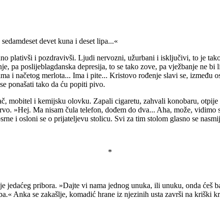
 sedamdeset devet kuna i deset lipa...«
dno plativši i pozdravivši. Ljudi nervozni, užurbani i isključivi, to je 
 pa poslijeblagdanska depresija, to se tako zove, pa vježbanje ne bi li se
ima i načetog merlota... Ima i pite... Kristovo rođenje slavi se, između 
se ponašati tako da ću popiti pivo.
jač, mobitel i kemijsku olovku. Zapali cigaretu, zahvali konobaru, otpije 
rvo. »Hej. Ma nisam čula telefon, dođem do dva... Aha, može, vidimo se
ne i osloni se o prijateljevu stolicu. Svi za tim stolom glasno se nasmi
*
je jedaćeg pribora. »Dajte vi nama jednog unuka, ili unuku, onda ćeš ba
ba.« Anka se zakašlje, komadić hrane iz njezinih usta završi na kriški k