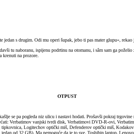
ete jedan s drugim. Odi mu operi šupak, jebo ti pas mater glupu«, rekao 
gledavši tu naboranu, ispijenu podrtinu na otomanu, i sâm sam ga požel
a krenuti na prozore.
OTPUST
kašlje se pa pogleda niz ulicu i nastavi hodati. Prošavši pokraj trgovin
ećati: Verbatimov vanjski tvrdi disk, Verbatimovi DVD-R-ovi, Verbat
ipkovnica, Logitechov optički miš, Defenderov optički miš, Kodakova me
, jedan od 32 GB). Ma nemoguće da je to sve. Toshibin laptop, Lenovov 