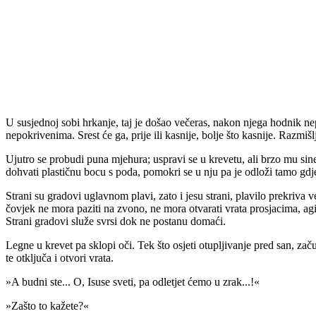
U susjednoj sobi hrkanje, taj je došao večeras, nakon njega hodnik ne
nepokrivenima. Srest će ga, prije ili kasnije, bolje što kasnije. Razmiš
Ujutro se probudi puna mjehura; uspravi se u krevetu, ali brzo mu sin
dohvati plastičnu bocu s poda, pomokri se u nju pa je odloži tamo gdje
Strani su gradovi uglavnom plavi, zato i jesu strani, plavilo prekriva
čovjek ne mora paziti na zvono, ne mora otvarati vrata prosjacima, agit
Strani gradovi služe svrsi dok ne postanu domaći.
Legne u krevet pa sklopi oči. Tek što osjeti otupljivanje pred san, za
te otključa i otvori vrata.
»A budni ste... O, Isuse sveti, pa odletjet ćemo u zrak...!«
»Zašto to kažete?«