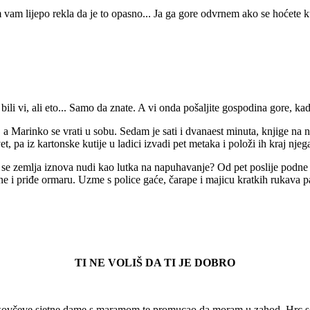
 vam lijepo rekla da je to opasno... Ja ga gore odvrnem ako se hoćete ku
li vi, ali eto... Samo da znate. A vi onda pošaljite gospodina gore, kad 
 Marinko se vrati u sobu. Sedam je sati i dvanaest minuta, knjige na 
t, pa iz kartonske kutije u ladici izvadi pet metaka i položi ih kraj njeg
se zemlja iznova nudi kao lutka na napuhavanje? Od pet poslije podne 
ne i priđe ormaru. Uzme s police gaće, čarape i majicu kratkih rukava 
TI NE VOLIŠ DA TI JE DOBRO
kovčeve sjetne dame s maramom te promucao da moram u zahod. Hrc se ne