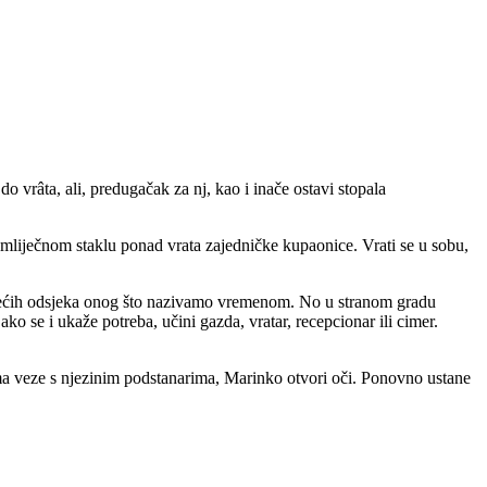
vrâta, ali, predugačak za nj, kao i inače ostavi stopala
u mliječnom staklu ponad vrata zajedničke kupaonice. Vrati se u sobu,
 ili većih odsjeka onog što nazivamo vremenom. No u stranom gradu
ko se i ukaže potreba, učini gazda, vratar, recepcionar ili cimer.
e ima veze s njezinim podstanarima, Marinko otvori oči. Ponovno ustane