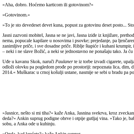
»Aha, dobro. Hoćemo karticom ili gotovinom?«
»Gotovinom.«
»To je sto devedeset devet kuna, popust za gotovinu deset posto... Sto
Jasni zazvoni mobitel, Jasna se ne javi, Jasna iziđe iz knjižare, pretho
nema, popucale kapilare u nosovima i psovke; prejedanje, pa ljenčarenje,
zanimljive priče, i sve dosadne priče. Riblje štapiće i kuhani krumpir, 
– neki i ne slave Božić, a neki se jednostavno ne ponašaju tako. Ja ću 
Uđe u kavanu Skok, naruči
Paulaner
te iz torbe izvadi cigarete, upal
odloži olovku pa pogledom prođe po prostoriji: nepoznata lica, dim, d
2014.« Muškarac u crnoj košulji ustane, nasmije se sebi u bradu pa posr
»Jasnice, nešto si mi tiha?« kaže Anka, Jasnina svekrva, kroz zveckan
deda?« Ankin suprug podigne obrve i otpije gutljaj vina. »Tako je, ba
sobu, a Anka ode u kuhinju.
»Onda, kad krećete?« kaže Ankin suprug.