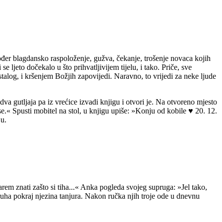
također blagdansko raspoloženje, gužva, čekanje, trošenje novaca kojih
 ljeto dočekalo u što prihvatljivijem tijelu, i tako. Priče, sve
ostalog, i kršenjem Božjih zapovijedi. Naravno, to vrijedi za neke ljude
dva gutljaja pa iz vrećice izvadi knjigu i otvori je. Na otvoreno mjesto
.« Spusti mobitel na stol, u knjigu upiše: »Konju od kobile ♥ 20. 12.
ju.
rem znati zašto si tiha...« Anka pogleda svojeg supruga: »Jel tako,
ruha pokraj njezina tanjura. Nakon ručka njih troje ode u dnevnu