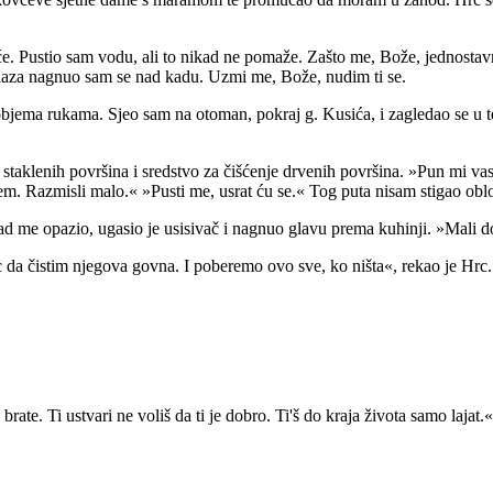
raće. Pustio sam vodu, ali to nikad ne pomaže. Zašto me, Bože, jednos
laza nagnuo sam se nad kadu. Uzmi me, Bože, nudim ti se.
licu objema rukama. Sjeo sam na otoman, pokraj g. Kusića, i zagledao 
e staklenih površina i sredstvo za čišćenje drvenih površina. »Pun mi vas
m. Razmisli malo.« »Pusti me, usrat ću se.« Tog puta nisam stigao oblo
d me opazio, ugasio je usisivač i nagnuo glavu prema kuhinji. »Mali do
ac da čistim njegova govna. I poberemo ovo sve, ko ništa«, rekao je Hrc.
brate. Ti ustvari ne voliš da ti je dobro. Ti'š do kraja života samo lajat.«