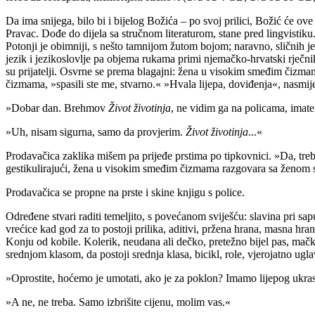
Da ima snijega, bilo bi i bijelog Božića – po svoj prilici, Božić će o
Pravac. Dođe do dijela sa stručnom literaturom, stane pred lingvistik
Potonji je obimniji, s nešto tamnijom žutom bojom; naravno, sličnih je 
jezik i jezikoslovlje pa objema rukama primi njemačko-hrvatski rječnik
su prijatelji. Osvrne se prema blagajni: žena u visokim smeđim čizm
čizmama, »spasili ste me, stvarno.« »Hvala lijepa, doviđenja«, nasmiješ
»Dobar dan. Brehmov
Život životinja
, ne vidim ga na policam
»Uh, nisam sigurna, samo da provjerim.
Život životinja
...«
Prodavačica zaklika mišem pa prijeđe prstima po tipkovnici. »Da, treb
gestikulirajući, žena u visokim smeđim čizmama razgovara sa ženom
Prodavačica se propne na prste i skine knjigu s police.
Određene stvari raditi temeljito, s povećanom sviješću: slavina pri sap
vrećice kad god za to postoji prilika, aditivi, pržena hrana, masna hran
Konju od kobile. Kolerik, neudana ali dečko, pretežno bijel pas, mačka
srednjom klasom, da postoji srednja klasa, bicikl, role, vjerojatno ugl
»Oprostite, hoćemo je umotati, ako je za poklon? Imamo lijepog ukra
»A ne, ne treba. Samo izbrišite cijenu, molim vas.«