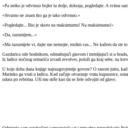
»Pa netko je odvrnuo bojler tu dolje, dokraja, pogledajte. A svima sam
»Stvarno ne znam tko ga je tako odvrnuo.«
»Pogledajte... Bio je skoro na maksimumu! Na maksimumu!«
»Da, razumijem...«
»Ma razumijete vi, dajte me nemojte, molim vas... Ne kažem da ste to bi
Gazdarica ode hodnikom, odmahujući glavom i mrmljajući si u bradu, a
Iz ladice noćnog ormarića izvadi revolver, položi ga kraj sebe, na kreve
U koje doba dana knjige najrazgovjetnije govore? O ranom jutru, kad 
Marinko ga vrati u ladicu. Kad začuje otvaranje vrata kupaonice, usta
udara po rebrima. Uši mu strše kao da se žele odvojiti od glave.
Odmjerio sam ustobočeni samostojeći sat i pripadnu reprodukciju Bu