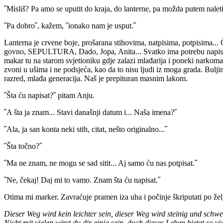
˝Misliš? Pa amo se uputit do kraja, do lanterne, pa možda putem nalet
˝Pa dobro˝, kažem, ˝ionako nam je usput.˝
Lanterna je crvene boje, prošarana stihovima, natpisima, potpisima..
govno, SEPULTURA, Dado, Jopa, Anita... Svatko ima potrebu napisati ne
makar tu na starom svjetioniku gdje zalazi mlađarija i poneki narkom
zvoni u ušima i ne podsjeća, kao da to nisu ljudi iz moga grada. Bulj
razred, mlađa generacija. Naš je prepituran masnim lakom.
˝Šta ću napisat?˝ pitam Anju.
˝A šta ja znam... Stavi današnji datum i... Naša imena?˝
˝Ala, ja san konta neki stih, citat, nešto originalno...˝
˝Šta točno?˝
˝Ma ne znam, ne mogu se sad sitit... Aj samo ću nas potpisat.˝
˝Ne, čekaj! Daj mi to vamo. Znam šta ću napisat.˝
Otima mi marker. Zavraćuje pramen iza uha i počinje škriputati po želj
Dieser Weg wird kein leichter sein, dieser Weg wird steinig und schwe
Nicht mit vielen wirst du dir einig sein, doch dieses Leben bietet so vi