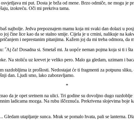
vjetljava mi put. Dosta je brža od mene. Brzo odmiče, ne mogu je prati
aju, izokreću. Oči mi prekriva tama.
 baš najbolje. Jedva prepoznajem mamu koja mi svaki dan dolazi u posj
što joj čine lice kao da se stalno smije. Cijela je u crnini, nalikuje na 
pričanjem i neprestanim pitanjima. Kažem joj da mi treba odmora, da m
u: ˝Aj ča! Dosadna si. Smetaš mi. Ja uopće neman pojma koja si ti i šta 
joke. Na stoliću uz krevet je veliko pero. Malo ga gledam, uzimam i ba
razdobljima iz prošlosti. Nedostajat će ti fragmenti za potpunu sliku, o
ašnji dan. Ljudi smo, lako zaboravljamo.
*
ao da je opet sretnem na ulici. Tri godine su dovoljno dugo razdoblje za
 tamnim ladicama mozga. Na rubu iščeznuća. Prekrivena slojevima boje kao 
. Gledam utapljanje sunca. Mrak se pomalo hvata, pali se lanterna. Dl