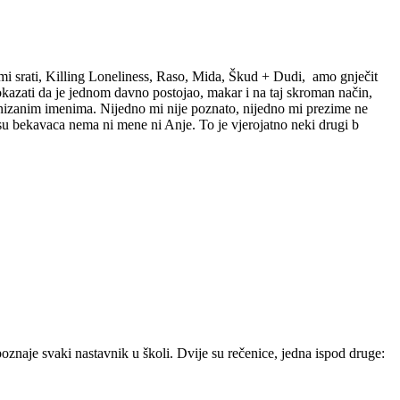
 mi srati, Killing Loneliness, Raso, Mida, Škud + Dudi, amo gnječit
okazati da je jednom davno postojao, makar i na taj skroman način,
nanizanim imenima. Nijedno mi nije poznato, nijedno mi prezime ne
isu bekavaca nema ni mene ni Anje. To je vjerojatno neki drugi b
oznaje svaki nastavnik u školi. Dvije su rečenice, jedna ispod druge: