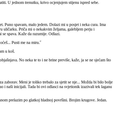
ti. U jednom trenutku, krivo ocjenjujem stijenu ispred sebe.
et. Puno spavam, malo jedem. Dolazi mi u posjet i neka cura. Ima
kakvu uličarku. Priča mi o nekakvim željama, galebljem perju i
i se spava. Kaže da razumije. Odlazi.
oćeš... Pusti me na miru.˝
cam u koš.
bjašnjava. No neka te to i ne brine previše, kaže, ja se ne sjećam što
 zaborav. Meni je toliko trebalo za sjetit se nje... Možda bi bilo bolje
i naši inicijali. Tada bi ovi odlasci na svjetionik izazivali tek laganu
anom prelazim po glatkoj hladnoj površini. Brojim krugove. Jedan.