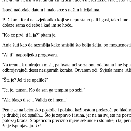
Ispod nadodaje datum i malo srce s našim inicijalima.
Baš kao i feral na svjetioniku koji se neprestano pali i gasi, tako i 
dolaze sama od sebe i kad im se hoće...
˝Ko će prvi, ti li ja?˝ pitam je.
Anja šuti kao da razmišlja kako smisliti što bolju želju, po mogućnosti
˝Aj ti˝, naposljetku progovara.
Na trenutak umirujem misli, pa hvatajući se za onu odabranu i ne ispu
odbrojavajući deset nesigurnih koraka. Otvaram oči. Svjetla nema. Ali 
˝Šta je? Jel ti se upalilo?˝
˝Je, je, taman. Ko da san ga tempira po sebi.˝
˝Ala blago ti se... Valjda će i meni.˝
Penje se na betonsko postolje i polako, kažiprstom prelazeći po hladn
je drukčiji od ostalih... Što je zapravo i istina, jer na na svijetu ne po
položaj broda. Štopericom precizno mjere sekunde i stotinke, i taj perio
želje ispunjavaju.
Tri.