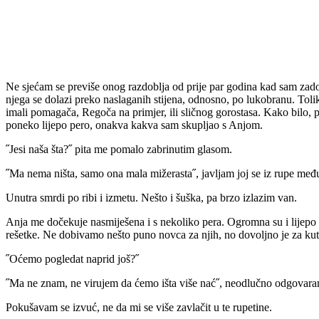
Ne sjećam se previše onog razdoblja od prije par godina kad sam zadobi
njega se dolazi preko naslaganih stijena, odnosno, po lukobranu. Toli
imali pomagača, Regoča na primjer, ili sličnog gorostasa. Kako bilo, pu
poneko lijepo pero, onakva kakva sam skupljao s Anjom.
˝Jesi naša šta?˝ pita me pomalo zabrinutim glasom.
˝Ma nema ništa, samo ona mala mižerasta˝, javljam joj se iz rupe međ
Unutra smrdi po ribi i izmetu. Nešto i šuška, pa brzo izlazim van.
Anja me dočekuje nasmiješena i s nekoliko pera. Ogromna su i lijepo o
rešetke. Ne dobivamo nešto puno novca za njih, no dovoljno je za kuti
˝Oćemo pogledat naprid još?˝
˝Ma ne znam, ne virujem da ćemo išta više nać˝, neodlučno odgovara
Pokušavam se izvuć, ne da mi se više zavlačit u te rupetine.