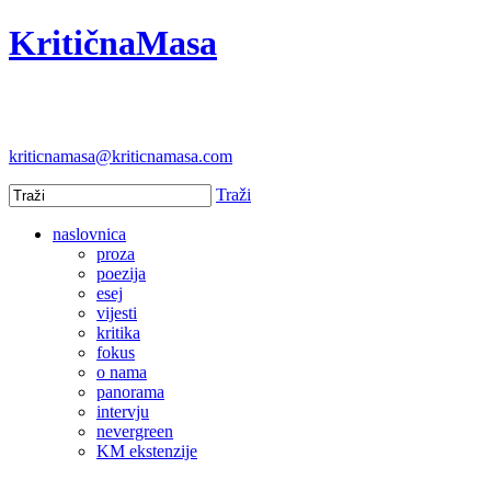
KritičnaMasa
kriticnamasa@kriticnamasa.com
Traži
naslovnica
proza
poezija
esej
vijesti
kritika
fokus
o nama
panorama
intervju
nevergreen
KM ekstenzije