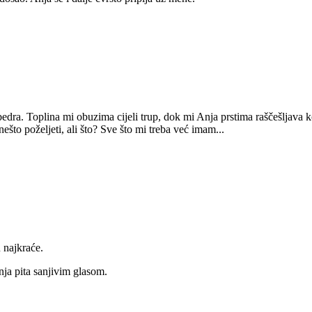
dra. Toplina mi obuzima cijeli trup, dok mi Anja prstima raščešljava k
ešto poželjeti, ali što? Sve što mi treba već imam...
u najkraće.
ja pita sanjivim glasom.