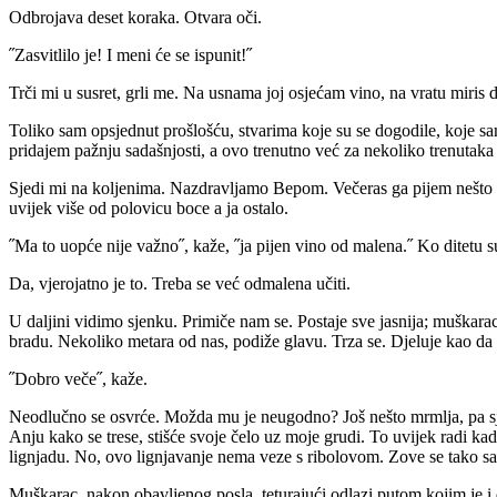
Odbrojava deset koraka. Otvara oči.
˝Zasvitlilo je! I meni će se ispunit!˝
Trči mi u susret, grli me. Na usnama joj osjećam vino, na vratu miris 
Toliko sam opsjednut prošlošću, stvarima koje su se dogodile, koje s
pridajem pažnju sadašnjosti, a ovo trenutno već za nekoliko trenutaka 
Sjedi mi na koljenima. Nazdravljamo Bepom. Večeras ga pijem nešto br
uvijek više od polovicu boce a ja ostalo.
˝Ma to uopće nije važno˝, kaže, ˝ja pijen vino od malena.˝ Ko ditetu 
Da, vjerojatno je to. Treba se već odmalena učiti.
U daljini vidimo sjenku. Primiče nam se. Postaje sve jasnija; muškarac
bradu. Nekoliko metara od nas, podiže glavu. Trza se. Djeluje kao da 
˝Dobro veče˝, kaže.
Neodlučno se osvrće. Možda mu je neugodno? Još nešto mrmlja, pa sje
Anju kako se trese, stišće svoje čelo uz moje grudi. To uvijek radi kad
lignjadu. No, ovo lignjavanje nema veze s ribolovom. Zove se tako s
Muškarac, nakon obavljenog posla, teturajući odlazi putom kojim je i d