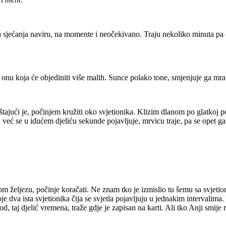
moja sjećanja naviru, na momente i neočekivano. Traju nekoliko minuta p
 onu koja će objediniti više malih. Sunce polako tone, smjenjuje ga mrak
štajući je, počinjem kružiti oko svjetionika. Klizim dlanom po glatkoj p
već se u idućem djeliću sekunde pojavljuje, mrvicu traje, pa se opet ga
om željezu, počinje koračati. Ne znam tko je izmislio tu šemu sa svjeti
stoje dva ista svjetionika čija se svjetla pojavljuju u jednakim intervalima
d, taj djelić vremena, traže gdje je zapisan na karti. Ali tko Anji smije 