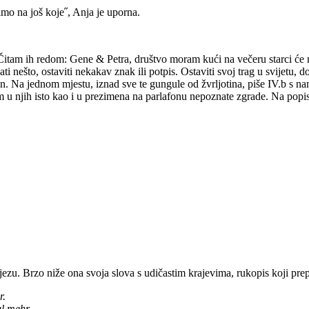
imo na još koje˝, Anja je uporna.
. Čitam ih redom: Gene & Petra, društvo moram kući na večeru starci će
što, ostaviti nekakav znak ili potpis. Ostaviti svoj trag u svijetu, d
an. Na jednom mjestu, iznad sve te gungule od žvrljotina, piše IV.b s 
im u njih isto kao i u prezimena na parlafonu nepoznate zgrade. Na pop
ezu. Brzo niže ona svoja slova s udičastim krajevima, rukopis koji prep
r.
el mehr.