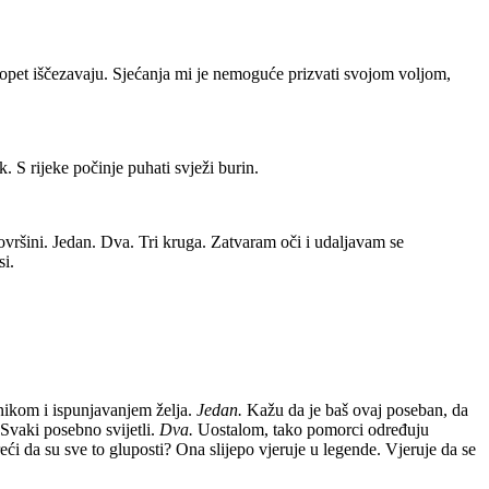
a opet iščezavaju. Sjećanja mi je nemoguće prizvati svojom voljom,
. S rijeke počinje puhati svježi burin.
ovršini. Jedan. Dva. Tri kruga. Zatvaram oči i udaljavam se
si.
onikom i ispunjavanjem želja.
Jedan.
Kažu da je baš ovaj poseban, da
. Svaki posebno svijetli.
Dva.
Uostalom, tako pomorci određuju
reći da su sve to gluposti? Ona slijepo vjeruje u legende. Vjeruje da se