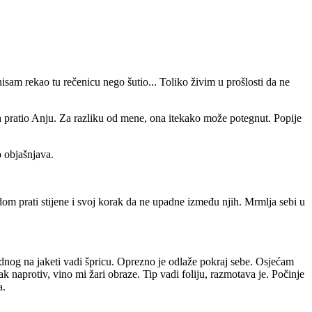
am rekao tu rečenicu nego šutio... Toliko živim u prošlosti da ne
h pratio Anju. Za razliku od mene, ona itekako može potegnut. Popije
o objašnjava.
edom prati stijene i svoj korak da ne upadne između njih. Mrmlja sebi u
dnog na jaketi vadi špricu. Oprezno je odlaže pokraj sebe. Osjećam
ak naprotiv, vino mi žari obraze. Tip vadi foliju, razmotava je. Počinje
a.