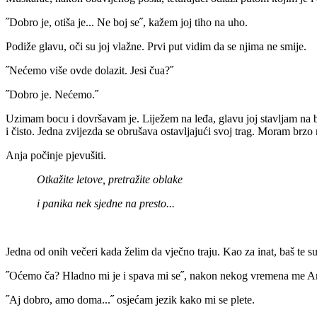
˝Dobro je, otiša je... Ne boj se˝, kažem joj tiho na uho.
Podiže glavu, oči su joj vlažne. Prvi put vidim da se njima ne smije.
˝Nećemo više ovde dolazit. Jesi čua?˝
˝Dobro je. Nećemo.˝
Uzimam bocu i dovršavam je. Liježem na leđa, glavu joj stavljam na be
i čisto. Jedna zvijezda se obrušava ostavljajući svoj trag. Moram brzo n
Anja počinje pjevušiti.
Otkažite letove, pretražite oblake
i panika nek sjedne na presto...
Jedna od onih večeri kada želim da vječno traju. Kao za inat, baš te s
˝Oćemo ča? Hladno mi je i spava mi se˝, nakon nekog vremena me An
˝Aj dobro, amo doma...˝ osjećam jezik kako mi se plete.