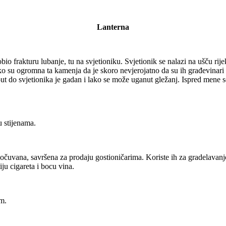
Lanterna
o frakturu lubanje, tu na svjetioniku. Svjetionik se nalazi na ušču rij
ko su ogromna ta kamenja da je skoro nevjerojatno da su ih građevinari 
t do svjetionika je gadan i lako se može uganut gležanj. Ispred mene se 
u stijenama.
čuvana, savršena za prodaju gostioničarima. Koriste ih za gradelavanje
ju cigareta i bocu vina.
m.