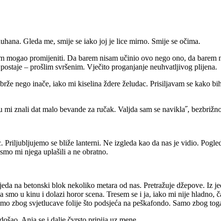
duhana. Gleda me, smije se iako joj je lice mirno. Smije se očima.
am mogao promijeniti. Da barem nisam učinio ovo nego ono, da barem nis
postaje – prošlim svršenim. Vječito proganjanje neuhvatljivog plijena.
že nego inače, iako mi kiselina ždere želudac. Prisiljavam se kako bi
su mi znali dat malo bevande za ručak. Valjda sam se navikla˝, bezbrižn
. Priljubljujemo se bliže lanterni. Ne izgleda kao da nas je vidio. Pogl
smo mi njega uplašili a ne obratno.
da na betonski blok nekoliko metara od nas. Pretražuje džepove. Iz je
a smo u kinu i dolazi horor scena. Tresem se i ja, iako mi nije hladno, č
amo zbog svjetlucave folije što podsjeća na peškafondo. Samo zbog tog
ošao. Anja se i dalje čvrsto pripija uz mene.