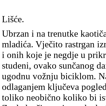
Lišće.
Ubrzan i na trenutke kaotič
mladića. Vječito rastrgan i
i onih koje je negdje u pri
studeni, ovako sunčanog dana
ugodnu vožnju biciklom. Na
odlaganjem ključeva pogleda
toliko neobično koliko bi ist