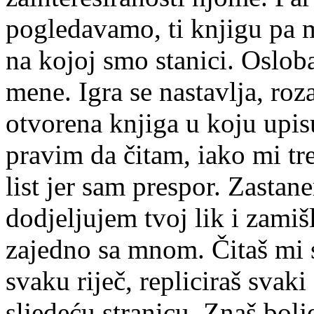
pogledavamo, ti knjigu pa 
na kojoj smo stanici. Oslob
mene. Igra se nastavlja, roz
otvorena knjiga u koju upis
pravim da čitam, iako mi tr
list jer sam prespor. Zasta
dodjeljujem tvoj lik i zamiš
zajedno sa mnom. Čitaš mi s
svaku riječ, repliciraš svaki
sljedeću stranicu. Znaš bolj