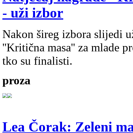
- uži izbor
Nakon šireg izbora slijedi 
''Kritična masa'' za mlade pr
tko su finalisti.
proza
Lea Čorak: Zeleni man