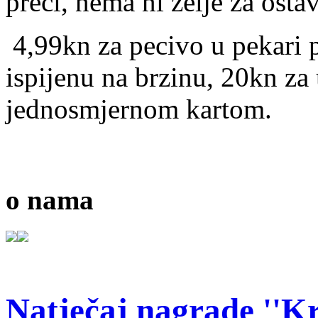
preći, nema ni želje za osta
4,99kn za pecivo u pekari 
ispijenu na brzinu, 20kn za 
jednosmjernom kartom.
o nama
Natječaj nagrade ''Kr