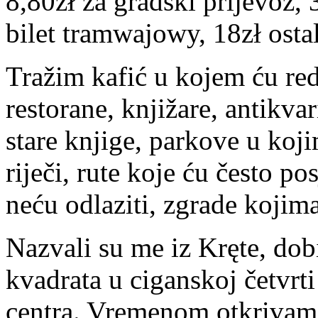
8,80zł za gradski prijevoz, 
bilet tramwajowy, 18zł osta
Tražim kafić u kojem ću red
restorane, knjižare, antikvar
stare knjige, parkove u koj
riječi, rute koje ću često po
neću odlaziti, zgrade kojima
Nazvali su me iz Kręte, dob
kvadrata u ciganskoj četvrt
centra. Vremenom otkrivam 