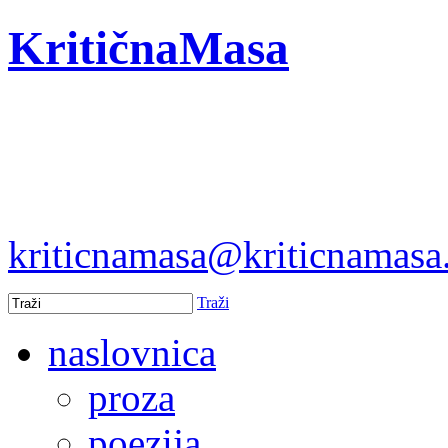
KritičnaMasa
kriticnamasa@kriticnamas
Traži
naslovnica
proza
poezija