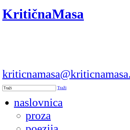
KritičnaMasa
kriticnamasa@kriticnamas
Traži
naslovnica
proza
poezija