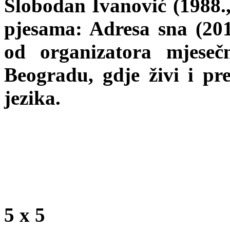
Slobodan Ivanović (1988., 
pjesama: Adresa sna (201
od organizatora mjese
Beogradu, gdje živi i pr
jezika.
5 x 5