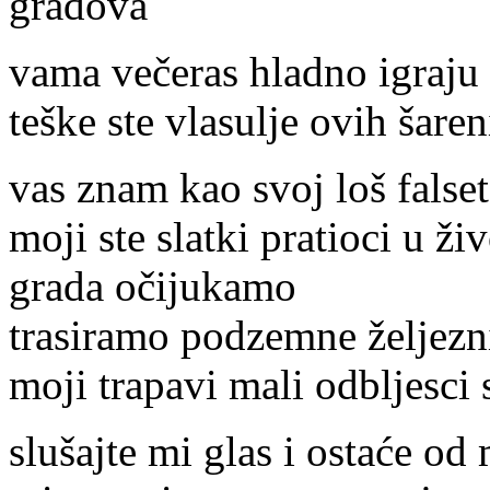
gradova
vama večeras hladno igraju 
teške ste vlasulje ovih šare
vas znam kao svoj loš falset
moji ste slatki pratioci u ži
grada očijukamo
trasiramo podzemne željezn
moji trapavi mali odbljesci
slušajte mi glas i ostaće o