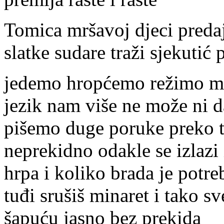
Tomica mršavoj djeci preda
slatke sudare traži sjekutić 
jedemo hropćemo režimo m
jezik nam više ne može ni d
pišemo duge poruke preko t
neprekidno odakle se izlazi 
hrpa i koliko brada je potr
tuđi srušiš minaret i tako s
šapuću jasno bez prekida