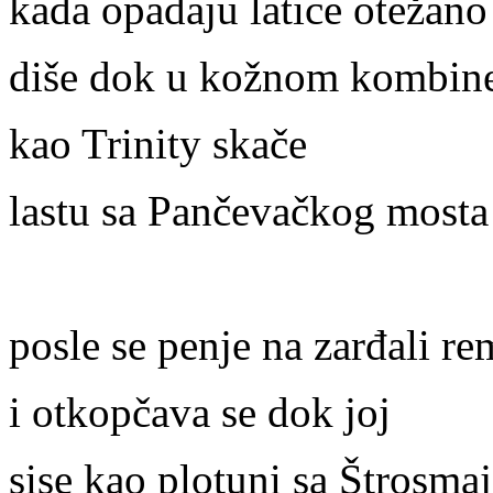
kada opadaju latice otežano
diše dok u kožnom kombin
kao Trinity skače
lastu sa Pančevačkog mosta
posle se penje na zarđali r
i otkopčava se dok joj
sise kao plotuni sa Štrosmaj