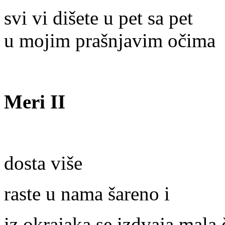
svi vi dišete u pet sa pet
u mojim prašnjavim očima
Meri II
dosta više
raste u nama šareno i
iz okrajaka se izdvaja mala 