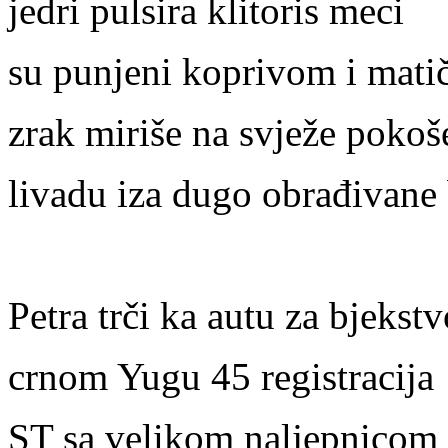
jedri pulsira klitoris meci
su punjeni koprivom i mat
zrak miriše na svježe poko
livadu iza dugo obrađivane
Petra trči ka autu za bjekstv
crnom Yugu 45 registracija
ST sa velikom naljepnicom 