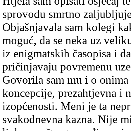
Htjela sam opisati osjećaj 
sprovodu smrtno zaljubljuje
Objašnjavala sam kolegi kak
moguć, da se neka uz veliku
iz enigmatskih časopisa i da
pričinjavaju povremenu uze
Govorila sam mu i o onima 
koncepcije, prezahtjevna i 
izopćenosti. Meni je ta nep
svakodnevna kazna. Nije mi 