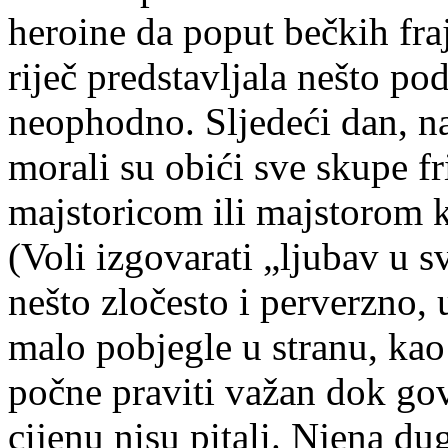
heroine da poput bečkih fraj
riječ predstavljala nešto po
neophodno. Sljedeći dan, n
morali su obići sve skupe fr
majstoricom ili majstorom ko
(Voli izgovarati „ljubav u 
nešto zločesto i perverzno, 
malo pobjegle u stranu, kao
počne praviti važan dok go
cijenu nisu pitali. Njena du