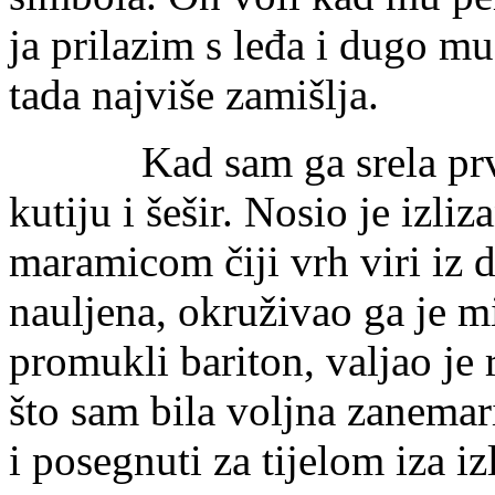
ja prilazim s leđa i dugo m
tada najviše zamišlja.
Kad sam ga srela prvi pu
kutiju i šešir. Nosio je izli
maramicom čiji vrh viri iz d
nauljena, okruživao ga je mi
promukli bariton, valjao je r
što sam bila voljna zanemar
i posegnuti za tijelom iza iz