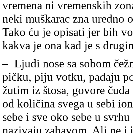
vremena ni vremenskih zona,
neki muškarac zna uredno obj
Tako ću je opisati jer bih vo
kakva je ona kad je s drugi
– Ljudi nose sa sobom čežn
pičku, piju votku, padaju po
žutim iz štosa, govore čuda
od količina svega u sebi iona
sebe i sve oko sebe u svrhu
nazivaju zabavom. Ali ne i j