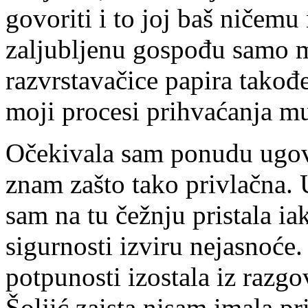
govoriti i to joj baš ničemu
zaljubljenu gospođu samo m
razvrstavačice papira takođ
moji procesi prihvaćanja mu
Očekivala sam ponudu ugovor
znam zašto tako privlačna. 
sam na tu čežnju pristala i
sigurnosti izviru nejasnoće.
potpunosti izostala iz razg
Šoljić zaista nisam imala pr