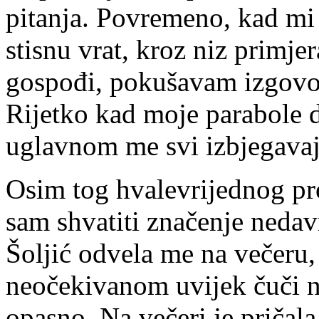
pitanja. Povremeno, kad mi 
stisnu vrat, kroz niz primje
gospođi, pokušavam izgovori
Rijetko kad moje parabole 
uglavnom me svi izbjegavaj
Osim tog hvalevrijednog pr
sam shvatiti značenje neda
Šoljić odvela me na večeru, 
neočekivanom uvijek čuči n
opasno. Na večeri je pričala