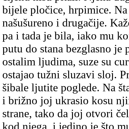
bijele pločice, hrpimice. Na
našušureno i drugačije. Kaže
pa i tada je bila, iako mu k
putu do stana bezglasno je p
ostalim ljudima, suze su curi
ostajao tužni sluzavi sloj. P
šibale ljutite poglede. Na š
i brižno joj ukrasio kosu n
strane, tako da joj otvori če
kod njega, i jedino je što m