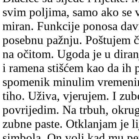
svim poljima, samo ako se 
miran. Funkcije ponosa dav
posebnu pažnju. Poštujem čo
na očitom. Ugoda je u diranj
i ramena stišćem kao da ih 
spomenik minulim vremenim
tiho. Uživa, vjerujem. I zu
povrijedim. Na trbuh, okru
zubne paste. Otklanjam je li
simbola. On voli kad mu per