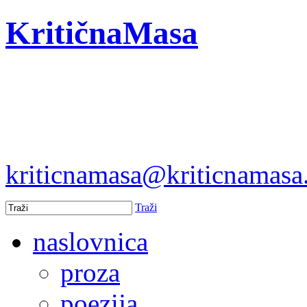
KritičnaMasa
kriticnamasa@kriticnamas
Traži
naslovnica
proza
poezija