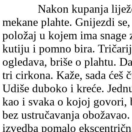
Nakon kupanja liježe u k
mekane plahte. Gnijezdi se,
položaj u kojem ima snage z
kutiju i pomno bira. Tričar
ogledava, briše o plahtu. Da
tri cirkona. Kaže, sada ćeš č
Udiše duboko i kreće. Jednu 
kao i svaka o kojoj govori, b
bez ustručavanja obožavao. 
izvedba pomalo ekscentrična