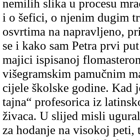
nemilih slika u procesu mr
i o šefici, o njenim dugim 
osvrtima na napravljeno, pr
se i kako sam Petra prvi put
majici ispisanoj flomasterom
višegramskim pamučnim maj
cijele školske godine. Kad j
tajna“ profesorica iz latins
živaca. U slijed misli ugura
za hodanje na visokoj peti, 