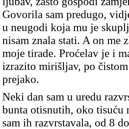
ljubav, zašto gospođi zamje
Govorila sam predugo, vidj
u neugodi koja mu je skuplj
nisam znala stati. A on me 
moje tirade. Proćelav je i m
izrazito mirišljav, po čisto
prejako.
Neki dan sam u uredu razvrs
bunta otisnutih, oko tisuću n
sam ih razvrstavala, od 8 d