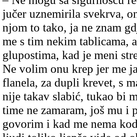
jučer uznemirila svekrva, on
njom to tako, ja ne znam gd
me s tim nekim tablicama, a 
glupostima, kad je meni str
Ne volim onu krep jer me j
flanela, za dupli krevet, s
nije takav slabić, tukao bi 
time ne zamaram, još mu i 
govorim i kad me nema kod 