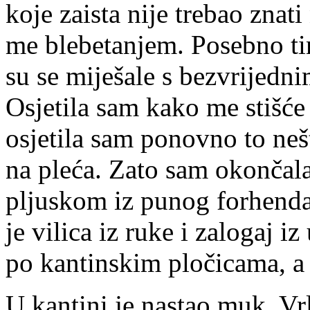
koje zaista nije trebao znat
me blebetanjem. Posebno ti
su se miješale s bezvrijedn
Osjetila sam kako me stišće
osjetila sam ponovno to neš
na pleća. Zato sam okončala
pljuskom iz punog forhenda
je vilica iz ruke i zalogaj iz
po kantinskim pločicama, a 
U kantini je nastao muk. Vr