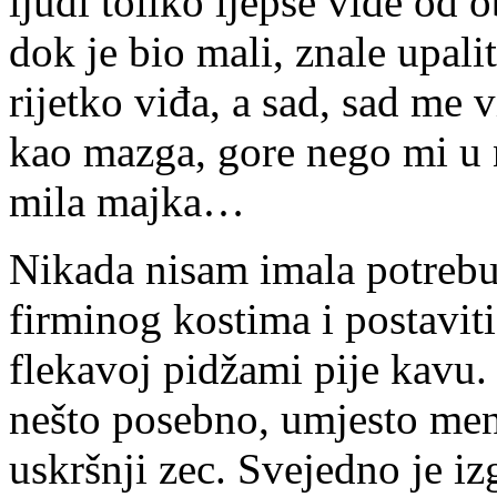
ljudi toliko ljepše vide od 
dok je bio mali, znale upalit
rijetko viđa, a sad, sad me v
kao mazga, gore nego mi u n
mila majka…
Nikada nisam imala potrebu u
firminog kostima i postavit
flekavoj pidžami pije kavu. 
nešto posebno, umjesto mene
uskršnji zec. Svejedno je iz