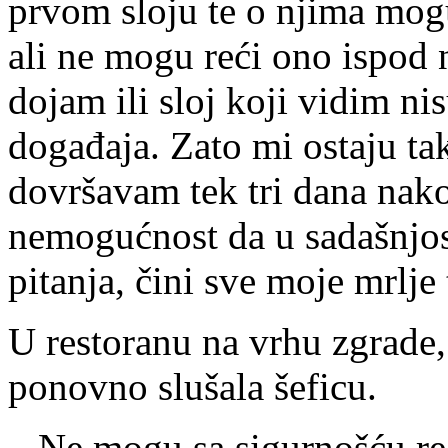
prvom sloju te o njima mog
ali ne mogu reći ono ispod n
dojam ili sloj koji vidim ni
događaja. Zato mi ostaju ta
dovršavam tek tri dana nako
nemogućnost da u sadašnjos
pitanja, čini sve moje mrlje
U restoranu na vrhu zgrade,
ponovno slušala šeficu.
– Ne mogu sa sigurnošću re