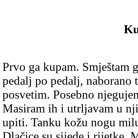
Ku
Prvo ga kupam. Smještam g
pedalj po pedalj, naborano t
posvetim. Posebno njegujem 
Masiram ih i utrljavam u nj
upiti. Tanku kožu nogu mi
Dlačice su sijede i rijetke