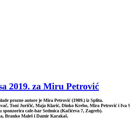
a 2019. za Miru Petrović
de prozne autore je Mira Petrović (1989.) iz Splita.
vač, Toni Juričić, Maja Klarić, Dinko Kreho, Mira Petrović i Iva 
adu sponzorira cafe-bar Sedmica (Kačićeva 7, Zagreb).
žina, Branko Maleš i Damir Karakaš.