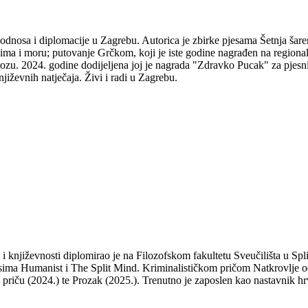
odnosa i diplomacije u Zagrebu. Autorica je zbirke pjesama Šetnja šare
udima i moru; putovanje Grčkom, koji je iste godine nagrađen na regio
ozu. 2024. godine dodijeljena joj je nagrada "Zdravko Pucak" za pjesni
jiževnih natječaja. Živi i radi u Zagrebu.
a i književnosti diplomirao je na Filozofskom fakultetu Sveučilišta u S
isima Humanist i The Split Mind. Kriminalističkom pričom Natkrovlje od
ti priču (2024.) te Prozak (2025.). Trenutno je zaposlen kao nastavnik hr