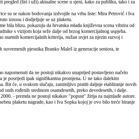
regled (širi i uži) aktualne scene u sjeni, kako za publiku, tako i za
ce su se nakon bodovanja izdvojile na vrhu liste: Mira Petrović i Iva
to iznosu i dodjeljuje se uz plaketu.
tome bila blizu, pokazuju da hrvatska mlađa književna scena vibrira od
kladnike s vizijom koja seže dalje od brzog komercijalnog uspjeha.
artnih komercijalnih kriterija, nužan uvjet za njezin razvoj i
ih suvremenih pjesnika Branko Maleš iz generacije seniora, te
amo napomenuti da ne postoji nikakvo unaprijed postavljeno načelo
a je posrijedi ipak signifikantna promjena. U ne tako dalekim
. Bit će, u svakom slučaju, zanimljivo pratiti daljnje etabliranje novih
 od onih rođenih sredinom osamdesetih, preko devedesetih, i dalje.
2000. - premda ne postoji nikakav "popust" žirija za najmlađe autore.
ebnu plaketu nagrade, kao i Iva Sopka kojoj je ovo bilo treće biranje