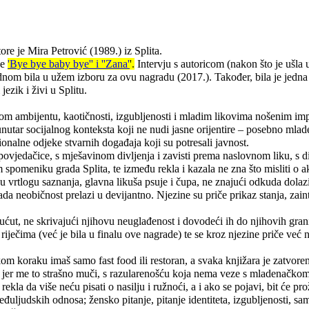
e je Mira Petrović (1989.) iz Splita.
če
'Bye bye baby bye'' i ''Zana'
'.
Intervju s autoricom (nakon što je ušla 
jednom bila u užem izboru za ovu nagradu (2017.). Također, bila je jedn
ezik i živi u Splitu.
banom ambijentu, kaotičnosti, izgubljenosti i mladim likovima nošenim im
nutar socijalnog konteksta koji ne nudi jasne orijentire – posebno mlad
onalne odjeke stvarnih događaja koji su potresali javnost.
ovjedačice, s mješavinom divljenja i zavisti prema naslovnom liku, s din
spomeniku grada Splita, te između rekla i kazala ne zna što misliti o a
 u vrtlogu saznanja, glavna likuša psuje i čupa, ne znajući odkuda dolazi
kada neobičnost prelazi u devijantno. Njezine su priče prikaz stanja, zain
sućut, ne skrivajući njihovu neuglađenost i dovodeći ih do njihovih gran
riječima (već je bila u finalu ove nagrade) te se kroz njezine priče već 
akom koraku imaš samo fast food ili restoran, a svaka knjižara je zatvor
m jer me to strašno muči, s razularenošću koja nema veze s mladenačko
ekla da više neću pisati o nasilju i ružnoći, a i ako se pojavi, bit će 
eđuljudskih odnosa; žensko pitanje, pitanje identiteta, izgubljenosti, sa