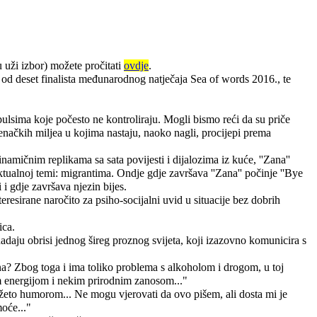
u uži izbor) možete pročitati
ovdje
.
a od deset finalista međunarodnog natječaja Sea of words 2016., te
pulsima koje počesto ne kontroliraju. Mogli bismo reći da su priče
enačkih miljea u kojima nastaju, naoko nagli, procijepi prema
amičnim replikama sa sata povijesti i dijalozima iz kuće, ''Zana''
ktualnoj temi: migrantima. Ondje gdje završava ''Zana'' počinje ''Bye
 i gdje završava njezin bijes.
teresirane naročito za psiho-socijalni uvid u situacije bez dobrih
ica.
nadaju obrisi jednog šireg proznog svijeta, koji izazovno komunicira s
ena? Zbog toga i ima toliko problema s alkoholom i drogom, u toj
m energijom i nekim prirodnim zanosom..."
prožeto humorom... Ne mogu vjerovati da ovo pišem, ali dosta mi je
moće..."