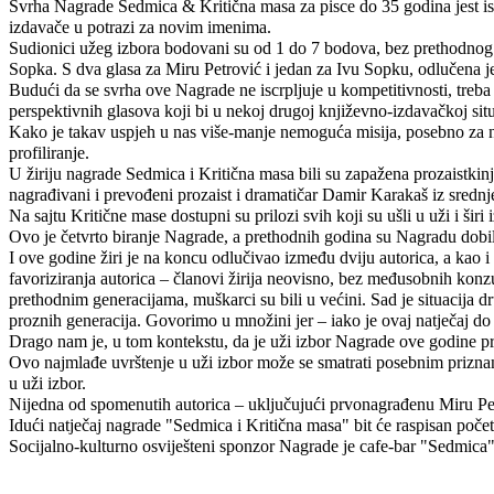
Svrha Nagrade Sedmica & Kritična masa za pisce do 35 godina jest istra
izdavače u potrazi za novim imenima.
Sudionici užeg izbora bodovani su od 1 do 7 bodova, bez prethodnog ko
Sopka. S dva glasa za Miru Petrović i jedan za Ivu Sopku, odlučena j
Budući da se svrha ove Nagrade ne iscrpljuje u kompetitivnosti, treba 
perspektivnih glasova koji bi u nekoj drugoj književno-izdavačkoj situ
Kako je takav uspjeh u nas više-manje nemoguća misija, posebno za ne
profiliranje.
U žiriju nagrade Sedmica i Kritična masa bili su zapažena prozaistkin
nagrađivani i prevođeni prozaist i dramatičar Damir Karakaš iz srednj
Na sajtu Kritične mase dostupni su prilozi svih koji su ušli u uži i širi 
Ovo je četvrto biranje Nagrade, a prethodnih godina su Nagradu dobil
I ove godine žiri je na koncu odlučivao između dviju autorica, a kao
favoriziranja autorica – članovi žirija neovisno, bez međusobnih konz
prethodnim generacijama, muškarci su bili u većini. Sad je situacija dr
proznih generacija. Govorimo u množini jer – iako je ovaj natječaj do 
Drago nam je, u tom kontekstu, da je uži izbor Nagrade ove godine pr
Ovo najmlađe uvrštenje u uži izbor može se smatrati posebnim priznan
u uži izbor.
Nijedna od spomenutih autorica – uključujući prvonagrađenu Miru Petr
Idući natječaj nagrade "Sedmica i Kritična masa" bit će raspisan poč
Socijalno-kulturno osviješteni sponzor Nagrade je cafe-bar "Sedmica