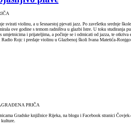
RIČA
e svirati violinu, a u šesnaestoj pjevati jazz. Po završetku srednje ško
mirala ove godine s temom radništva u glazbi Istre. U toku studiranja 
s umjetnicima i prijateljima, a počinje se i odmicati od jazza, te otkriv
za Radio Rojc i predaje violinu u Glazbenoj školi Ivana Matetića-Ronjgov
NAGRAĐENA PRIČA
nicama Gradske knjižnice Rijeka, na blogu i Facebook stranici Čovjek-Ča
 kulture.