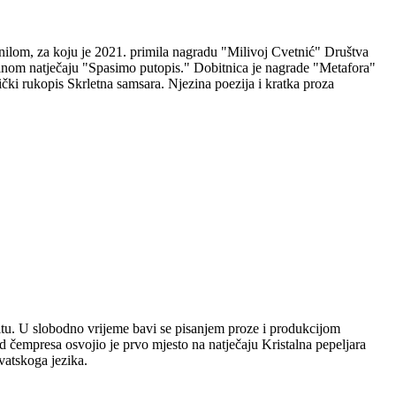
nilom, za koju je 2021. primila nagradu "Milivoj Cvetnić" Društva
nalnom natječaju "Spasimo putopis." Dobitnica je nagrade "Metafora"
čki rukopis Skrletna samsara. Njezina poezija i kratka proza
plitu. U slobodno vrijeme bavi se pisanjem proze i produkcijom
 čempresa osvojio je prvo mjesto na natječaju Kristalna pepeljara
vatskoga jezika.