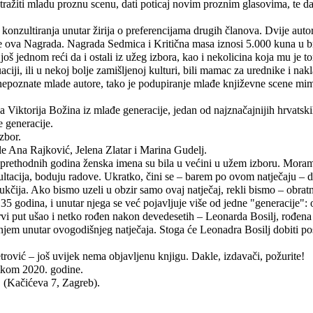
žiti mladu proznu scenu, dati poticaj novim proznim glasovima, te dati p
nzultiranja unutar žirija o preferencijama drugih članova. Dvije autori
e ova Nagrada. Nagrada Sedmica i Kritična masa iznosi 5.000 kuna u bru
još jednom reći da i ostali iz užeg izbora, kao i nekolicina koja mu je 
aciji, ili u nekoj bolje zamišljenoj kulturi, bili mamac za urednike i na
poznate mlade autore, tako je podupiranje mlađe književne scene mimo st
ja Viktorija Božina iz mlađe generacije, jedan od najznačajnijih hrvatsk
e generacije.
izbor.
e Ana Rajković, Jelena Zlatar i Marina Gudelj.
 i prethodnih godina ženska imena su bila u većini u užem izboru. Mor
ultacija, boduju radove. Ukratko, čini se – barem po ovom natječaju – d
ukčija. Ako bismo uzeli u obzir samo ovaj natječaj, rekli bismo – obratna
35 godina, i unutar njega se već pojavljuje više od jedne "generacije":
vi put ušao i netko rođen nakon devedesetih – Leonarda Bosilj, rođena 
jem unutar ovogodišnjeg natječaja. Stoga će Leonadra Bosilj dobiti pos
ović – još uvijek nema objavljenu knjigu. Dakle, izdavači, požurite!
etkom 2020. godine.
" (Kačićeva 7, Zagreb).