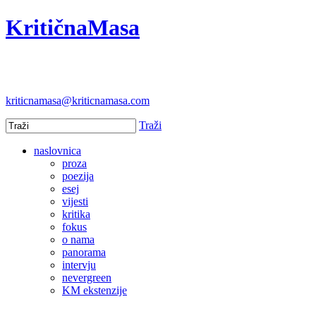
KritičnaMasa
kriticnamasa@kriticnamasa.com
Traži
naslovnica
proza
poezija
esej
vijesti
kritika
fokus
o nama
panorama
intervju
nevergreen
KM ekstenzije