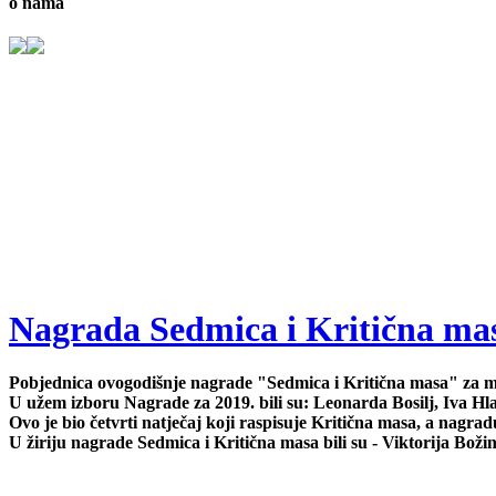
o nama
Nagrada Sedmica i Kritična mas
Pobjednica ovogodišnje nagrade "Sedmica i Kritična masa" za mla
U užem izboru Nagrade za 2019. bili su: Leonarda Bosilj, Iva Hla
Ovo je bio četvrti natječaj koji raspisuje Kritična masa, a nagr
U žiriju nagrade Sedmica i Kritična masa bili su - Viktorija Bo