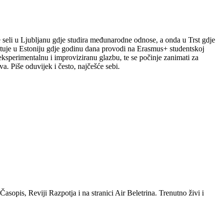
le seli u Ljubljanu gdje studira međunarodne odnose, a onda u Trst gdje
putuje u Estoniju gdje godinu dana provodi na Erasmus+ studentskoj
a eksperimentalnu i improviziranu glazbu, te se počinje zanimati za
a. Piše oduvijek i često, najčešće sebi.
sopis, Reviji Razpotja i na stranici Air Beletrina. Trenutno živi i