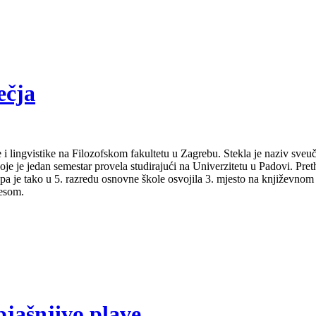
ečja
 i lingvistike na Filozofskom fakultetu u Zagrebu. Stekla je naziv sveu
je je jedan semestar provela studirajući na Univerzitetu u Padovi. Pret
a pa je tako u 5. razredu osnovne škole osvojila 3. mjesto na književno
lesom.
bjašnjivo plave