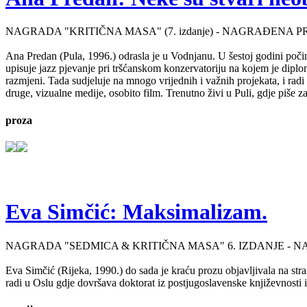
NAGRADA "KRITIČNA MASA" (7. izdanje) - NAGRAĐENA P
Ana Predan (Pula, 1996.) odrasla je u Vodnjanu. U šestoj godini počinj
upisuje jazz pjevanje pri tršćanskom konzervatoriju na kojem je diplo
razmjeni. Tada sudjeluje na mnogo vrijednih i važnih projekata, i radi 
druge, vizualne medije, osobito film. Trenutno živi u Puli, gdje piše 
proza
Eva Simčić: Maksimalizam.
NAGRADA "SEDMICA & KRITIČNA MASA" 6. IZDANJE - 
Eva Simčić (Rijeka, 1990.) do sada je kraću prozu objavljivala na stra
radi u Oslu gdje dovršava doktorat iz postjugoslavenske književnosti i