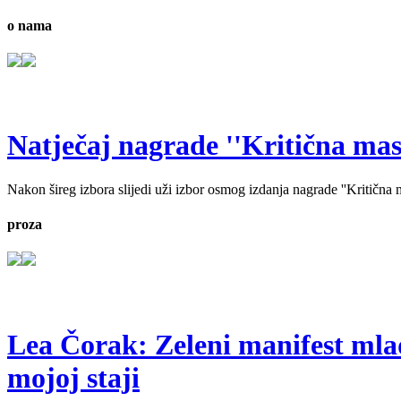
o nama
Natječaj nagrade ''Kritična masa'
Nakon šireg izbora slijedi uži izbor osmog izdanja nagrade ''Kritična ma
proza
Lea Čorak: Zeleni manifest mlado
mojoj staji