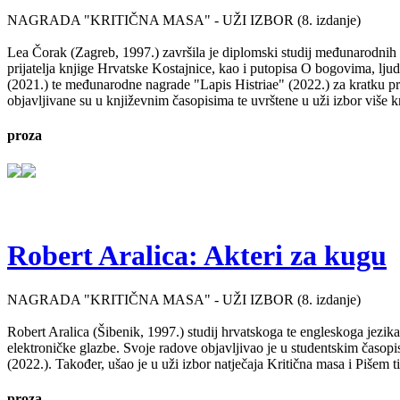
NAGRADA "KRITIČNA MASA" - UŽI IZBOR (8. izdanje)
Lea Čorak (Zagreb, 1997.) završila je diplomski studij međunarodnih 
prijatelja knjige Hrvatske Kostajnice, kao i putopisa O bogovima, lj
(2021.) te međunarodne nagrade "Lapis Histriae" (2022.) za kratku pr
objavljivane su u književnim časopisima te uvrštene u uži izbor više kn
proza
Robert Aralica: Akteri za kugu
NAGRADA "KRITIČNA MASA" - UŽI IZBOR (8. izdanje)
Robert Aralica (Šibenik, 1997.) studij hrvatskoga te engleskoga jezik
elektroničke glazbe. Svoje radove objavljivao je u studentskim časop
(2022.). Također, ušao je u uži izbor natječaja Kritična masa i Pišem 
proza