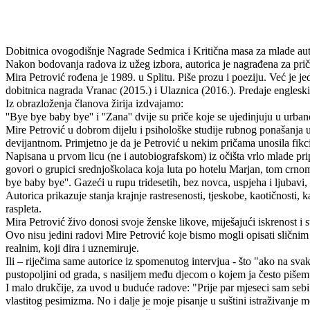
Dobitnica ovogodišnje Nagrade Sedmica i Kritična masa za mlade autor
Nakon bodovanja radova iz užeg izbora, autorica je nagrađena za pri
Mira Petrović rođena je 1989. u Splitu. Piše prozu i poeziju. Već je 
dobitnica nagrada Vranac (2015.) i Ulaznica (2016.). Predaje engleski j
Iz obrazloženja članova žirija izdvajamo:
''Bye bye baby bye'' i ''Zana'' dvije su priče koje se ujedinjuju u ur
Mire Petrović u dobrom dijelu i psihološke studije rubnog ponašanja u
devijantnom. Primjetno je da je Petrović u nekim pričama unosila fikci
Napisana u prvom licu (ne i autobiografskom) iz očišta vrlo mlade prip
govori o grupici srednjoškolaca koja luta po hotelu Marjan, tom crnom 
bye baby bye''. Gazeći u rupu tridesetih, bez novca, uspjeha i ljubavi,
Autorica prikazuje stanja krajnje rastresenosti, tjeskobe, kaotičnosti, 
raspleta.
Mira Petrović živo donosi svoje ženske likove, miješajući iskrenost i 
Ovo nisu jedini radovi Mire Petrović koje bismo mogli opisati sličnim 
realnim, koji dira i uznemiruje.
Ili – riječima same autorice iz spomenutog intervjua - što "ako na sv
pustopoljini od grada, s nasiljem među djecom o kojem ja često piše
I malo drukčije, za uvod u buduće radove: "Prije par mjeseci sam sebi r
vlastitog pesimizma. No i dalje je moje pisanje u suštini istraživanje m